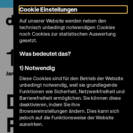
Direkt
Heute +
Cookie Einstellungen
zum
Seiteninhalt
Auf unserer Website werden neben den
springen
Navi
technisch unbedingt notwendigen Cookies
auf-
und
noch Cookies zur statistischen Auswertung
zuk
gesetzt.
17.
31.
Was bedeutet das?
1) Notwendig
Januar 2025
Januar 2025
Diese Cookies sind für den Betrieb der Website
unbedingt notwendig, weil sie grundlegende
Funktionen wie Sicherheit, Netzwerkfreiheit und
Dokumentari
Barrierefreiheit ermöglichen. Sie können diese
deaktivieren, indem Sie ihre
Browsereinstellungen ändern. Dies kann sich
Positionen:
jedoch auf die Funktionsweise der Website
auswirken.