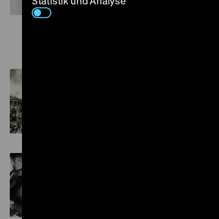
Statistik und Analyse
Mehr zum Thema
Das Kriegsende 1945
LeMO
Befreiung und Besatzung
LeMO