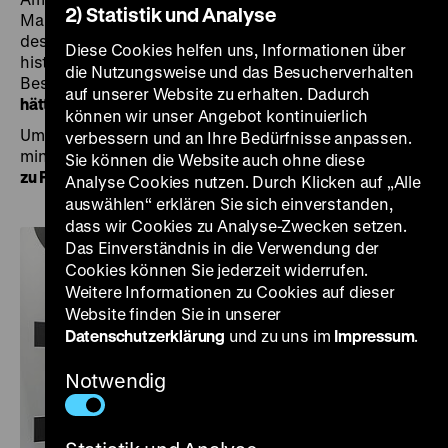
2) Statistik und Analyse
Mal die Befreiung von der NS-Diktatur und das Ende
des Zweiten Weltkriegs in Europa. Anlässlich dieses
Diese Cookies helfen uns, Informationen über
historischen Datums laden wir bei freiem Eintritt zum
die Nutzungsweise und das Besucherverhalten
Besuch in die Ausstellung
„Roads not Taken. Oder: Es
auf unserer Website zu erhalten. Dadurch
hätte auch anders kommen können“
ein.
können wir unser Angebot kontinuierlich
Um 12, 14 und 16 Uhr findet dort die kostenfreie 60-
verbessern und an Ihre Bedürfnisse anpassen.
minütige Themenführung
„Der 8. Mai 1945 – Mahnung
Sie können die Website auch ohne diese
zu Frieden und Freiheit“
statt.
Analyse Cookies nutzen. Durch Klicken auf „Alle
auswählen“ erklären Sie sich einverstanden,
dass wir Cookies zu Analyse-Zwecken setzen.
Das Einverständnis in die Verwendung der
Cookies können Sie jederzeit widerrufen.
Weitere Informationen zu Cookies auf dieser
Website finden Sie in unserer
Datenschutzerklärung
und zu uns im
Impressum
.
Notwendig