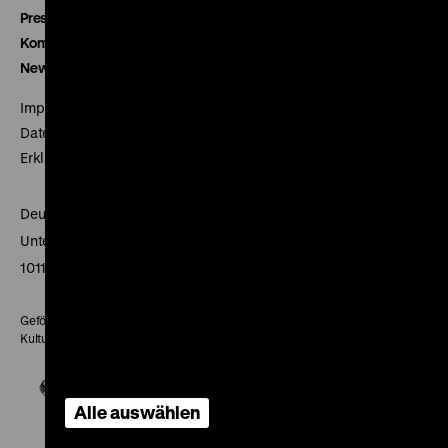
Presse
Kontakt
Newsletter
Impressum
Datenschutz
Erklärung digitale Barrierefreiheit
Deutsches Historisches Museum
Unter den Linden 2
10117 Berlin
Gefördert mit Mitteln des Beauftragten der Bundesregierung für
Kultur und Medien
Alle auswählen