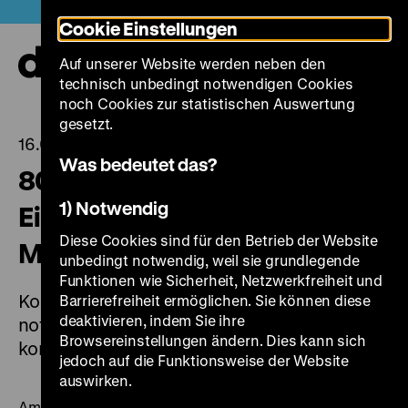
Direkt
Heute +
Cookie Einstellungen
zum
Seiteninhalt
Auf unserer Website werden neben den
springen
Navi
technisch unbedingt notwendigen Cookies
auf-
und
noch Cookies zur statistischen Auswertung
zuk
gesetzt.
16.04.2025
Was bedeutet das?
80 Jahre Kriegsende:
1) Notwendig
Eintrittsfreier Gedenktag am 8.
Diese Cookies sind für den Betrieb der Website
Mai
unbedingt notwendig, weil sie grundlegende
Funktionen wie Sicherheit, Netzwerkfreiheit und
Kostenfreie Themenführungen durch „Roads
Barrierefreiheit ermöglichen. Sie können diese
deaktivieren, indem Sie ihre
not Taken. Oder: Es hätte auch anders
Browsereinstellungen ändern. Dies kann sich
kommen können“
jedoch auf die Funktionsweise der Website
auswirken.
Am Donnerstag, den 8. Mai 2025 jährt sich zum 80.