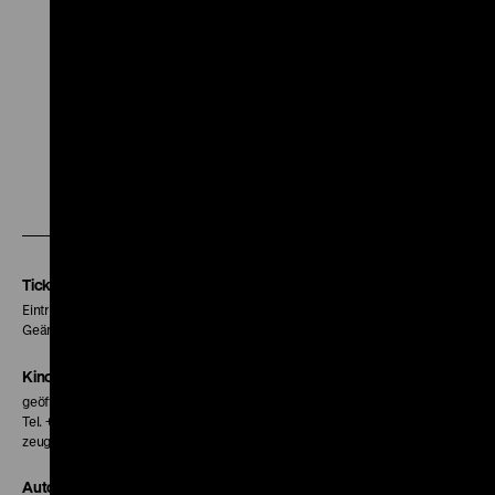
Nationalso
Online Präsentation für
Orientierungskurse:
Nationalsozialismus und
Nachkriegszeit
Zu
Zu
Zu
unserer
unserer
unserer
Instagram
Facebook
Letterboxd
Seite
Seite
Seite
Tickets
Eintritt 5 €
Geänderte Preise sind im Programm vermerkt.
Kinokasse
geöffnet 30 Minuten vor Beginn der ersten Vorstellung
Tel. + 49 30 20304-770
zeughauskino@dhm.de
Autor*innen