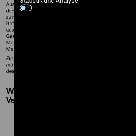
Statistik und Analyse
Auschwitz und Ravensbrück, den 8. Mai und fordert,
diesen Tag zu einem festen Gedenktag in Deutschland
zu machen. Am 80. Jahrestag des Kriegsendes und der
Befreiung von der NS-Diktatur blicken wir entlang
ausgewählter Wendepunkte der deutschen
Geschichte auf Ereignisse und historische
Möglichkeiten, die in Zusammenhang mit diesen
Menschheitshoffnungen stehen.
Für die Themenführung ist im Voraus keine Anmeldung
möglich. Die Tickets sind, nach Verfügbarkeit, am Tag
des Besuchs an der Kasse erhältlich.
Weitere Termine dieser
Veranstaltung