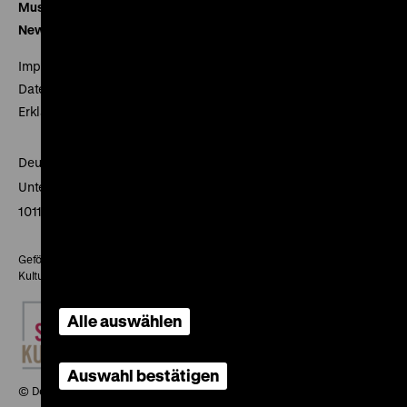
Museumsverein
Newsletter
Impressum
Datenschutz
Erklärung digitale Barrierefreiheit
Deutsches Historisches Museum
Unter den Linden 2
10117 Berlin
Gefördert mit Mitteln des Beauftragten der Bundesregierung für
Kultur und Medien
Alle auswählen
Auswahl bestätigen
© Deutsches Historisches Museum, 2026