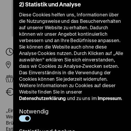
2) Statistik und Analyse
Diese Cookies helfen uns, Informationen über
die Nutzungsweise und das Besucherverhalten
auf unserer Website zu erhalten. Dadurch
können wir unser Angebot kontinuierlich
verbessern und an Ihre Bedürfnisse anpassen.
Sie können die Website auch ohne diese
Donnerstag, 08. Mai 2025, 12.00
-
13.00 Uhr
Analyse Cookies nutzen. Durch Klicken auf „Alle
auswählen“ erklären Sie sich einverstanden,
dass wir Cookies zu Analyse-Zwecken setzen.
Pei-Bau
Das Einverständnis in die Verwendung der
Erwachsene
Cookies können Sie jederzeit widerrufen.
Weitere Informationen zu Cookies auf dieser
Website finden Sie in unserer
Eintritt frei
Datenschutzerklärung
und zu uns im
Impressum
.
„Eine Gelegenheit über die großen Hoffnungen der
Notwendig
Welt nachzudenken: über Freiheit, Gleichheit,
Brüderlichkeit – und Schwesterlichkeit.“ So beschreibt
Esther Bejarano, Überlebende der Konzentrationslager