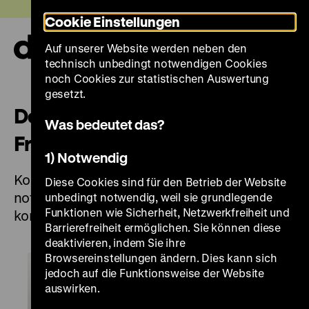
Direkt
Heute +
Cookie Einstellungen
zum
Seiteninhalt
Auf unserer Website werden neben den
springen
Navi
technisch unbedingt notwendigen Cookies
auf-
und
noch Cookies zur statistischen Auswertung
zuk
gesetzt.
Der 8. Mai 1945 – Mahnung zu
Was bedeutet das?
Frieden und Freiheit
1) Notwendig
Kostenfreie Themenführungen durch „Roads
Diese Cookies sind für den Betrieb der Website
not Taken. Oder: Es hätte auch anders
unbedingt notwendig, weil sie grundlegende
Funktionen wie Sicherheit, Netzwerkfreiheit und
kommen können“
Barrierefreiheit ermöglichen. Sie können diese
deaktivieren, indem Sie ihre
Browsereinstellungen ändern. Dies kann sich
jedoch auf die Funktionsweise der Website
auswirken.