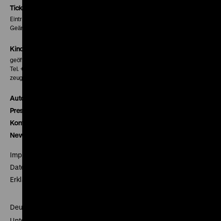
Seite
Seite
Seite
Tickets
Eintritt 5 €
Geänderte Preise sind im Programm vermerkt.
Kinokasse
geöffnet 30 Minuten vor Beginn der ersten Vorstellung
Tel. + 49 30 20304-770
zeughauskino@dhm.de
Autor*innen
Presse
Kontakt
Newsletter
Impressum
Datenschutz
Erklärung digitale Barrierefreiheit
Deutsches Historisches Museum
Unter den Linden 2