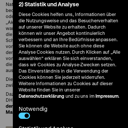
2) Statistik und Analyse
Nationalsozialismus neben indexierten Ausgaben
bedeutender Autoren wie Thomas Mann, Karl Marx
Diese Cookies helfen uns, Informationen über
oder Erich Maria Remarque, die der deutschlandweiten
die Nutzungsweise und das Besucherverhalten
„Aktion wider den undeutschen Geist“ entronnen
auf unserer Website zu erhalten. Dadurch
waren, zu sehen. In zwei Vitrinen sind unter anderem
können wir unser Angebot kontinuierlich
die erste offizielle Ausgabe der so genannten
verbessern und an Ihre Bedürfnisse anpassen.
Schwarzen Liste mit über 12.000 zensierten Werken
Sie können die Website auch ohne diese
von fast 150 Schriftsteller*innen oder das Titelblatt
Analyse Cookies nutzen. Durch Klicken auf „Alle
der kommunistischen AIZ – Arbeiter Illustrierte Zeitung
vom 10. Mai 1933 mit der Reaktion des Auslands auf
auswählen“ erklären Sie sich einverstanden,
die geplanten öffentlichen Bücherverbrennungen
dass wir Cookies zu Analyse-Zwecken setzen.
ausgestellt.
Das Einverständnis in die Verwendung der
Cookies können Sie jederzeit widerrufen.
Die DHM-Bibliothek ist von montags bis freitags
Weitere Informationen zu Cookies auf dieser
zwischen 9 und 15 Uhr geöffnet.
Website finden Sie in unserer
Dazu empfehlen wir Ihnen folgenden Artikel auf dem
Datenschutzerklärung
und zu uns im
Impressum
.
DHM-Blog:
Den Flammen übergeben. Zum 90. Jahrestag
der deutschlandweiten Bücherverbrennungen am 10.
Notwendig
Mai 1933