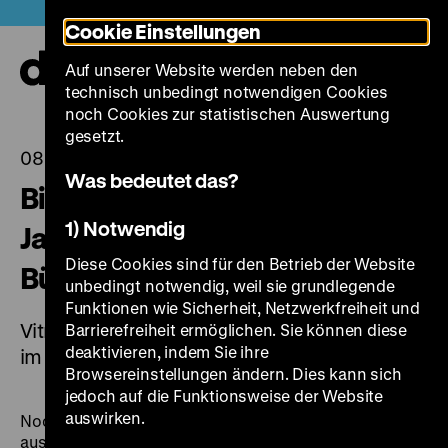
Direkt
Heute +
Cookie Einstellungen
zum
Seiteninhalt
Auf unserer Website werden neben den
springen
Navi
technisch unbedingt notwendigen Cookies
auf-
und
noch Cookies zur statistischen Auswertung
zuk
gesetzt.
08.05.2023
Was bedeutet das?
Bibliothek erinnert an 90.
1) Notwendig
Jahrestag der
Diese Cookies sind für den Betrieb der Website
Bücherverbrennungen
unbedingt notwendig, weil sie grundlegende
Funktionen wie Sicherheit, Netzwerkfreiheit und
Vitrinenausstellung zur Rolle der Bibliotheken
Barrierefreiheit ermöglichen. Sie können diese
deaktivieren, indem Sie ihre
im Nationalsozialismus
Browsereinstellungen ändern. Dies kann sich
jedoch auf die Funktionsweise der Website
auswirken.
Noch bis zum 1. September 2023 sind in der
Bibliothek
ausgewählte Zeugnisse der Bücherzensur im