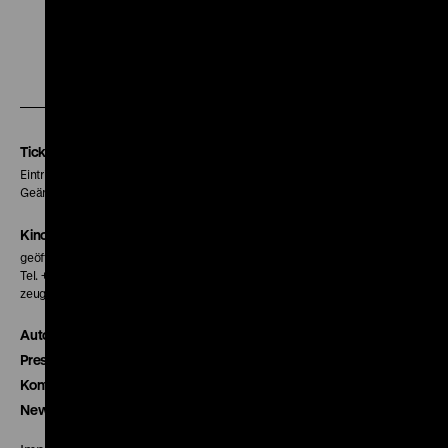
Zu
Zu
Zu
unserer
unserer
unserer
Instagram
Facebook
Letterboxd
Seite
Seite
Seite
Tickets
Eintritt 5 €
Geänderte Preise sind im Programm vermerkt.
Kinokasse
geöffnet 30 Minuten vor Beginn der ersten Vorstellung
Tel. + 49 30 20304-770
zeughauskino@dhm.de
Autor*innen
Presse
Kontakt
Newsletter