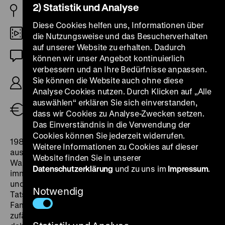
2) Statistik und Analyse
JP 1999
Diese Cookies helfen uns, Informationen über
35mm
die Nutzungsweise und das Besucherverhalten
auf unserer Website zu erhalten. Dadurch
OmeU
können wir unser Angebot kontinuierlich
verbessern und an Ihre Bedürfnisse anpassen.
R/B: Takahisa Zeze, K: Kôichi Saitô, D: Yumeka
Sie können die Website auch ohne diese
Sasaki, Kazuhiro Sano, Yukiko Izumi, 68’
Analyse Cookies nutzen. Durch Klicken auf „Alle
auswählen“ erklären Sie sich einverstanden,
Tickets
dass wir Cookies zu Analyse-Zwecken setzen.
Das Einverständnis in die Verwendung der
Cookies können Sie jederzeit widerrufen.
1981 klaut die verzweifelte Drifterin Mizuki ein Baby
Weitere Informationen zu Cookies auf dieser
aus einem geparkten Auto während die Eltern Sex im
Website finden Sie in unserer
Wald haben. Acht Jahre später kümmert sich die Frau
Datenschutzerklärung
und zu uns im
Impressum
.
immer noch um das mittlerweile Yoshiki genannte Kind
und bandelt mit dem ähnlich eigensinnigen Verkäufer
Notwendig
Tatsuoshi an. Gerade als die drei zur ungewöhnlichen
Familie zusammenwachsen, stirbt Mizuki als sie
zufällig Yoshikis tatsächliche Mutter wiedersieht und