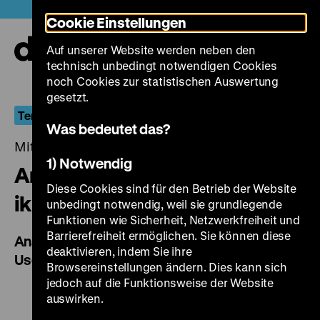
Direkt
Heute +
Cookie Einstellungen
zum
Seiteninhalt
Auf unserer Website werden neben den
springen
Navi
technisch unbedingt notwendigen Cookies
auf-
und
noch Cookies zur statistischen Auswertung
zuk
gesetzt.
Terror und Transgression im Niemandsland
Was bedeutet das?
Mittwoch, 15. September 2021, 20.00 Uhr
1) Notwendig
Anaakii in Japansuke: Mirarete
Diese Cookies sind für den Betrieb der Website
iku onna
unbedingt notwendig, weil sie grundlegende
Funktionen wie Sicherheit, Netzwerkfreiheit und
Barrierefreiheit ermöglichen. Sie können diese
Anarchy in Japansuke: God, You Are Just
deaktivieren, indem Sie ihre
Useless
Browsereinstellungen ändern. Dies kann sich
jedoch auf die Funktionsweise der Website
auswirken.