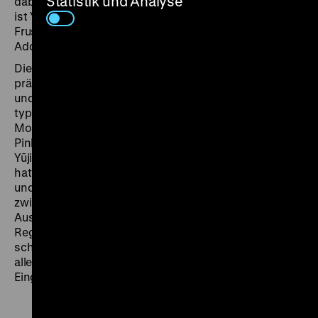
Statistik und Analyse
dabei vor einen Baum fährt. Weitere acht Jahre später
ist Yoshiki hinter sein Geheimnis gekommen, schiebt
Frust auf seinen Quasi-Adoptivvater – und entführt die
Adoptivtochter seiner leiblichen Eltern.
Die gut auf den Punkt getrümmerte Punk-Moritat
präsentiert im Anfangsakt einen Dreier vor
Discharge
-
und
The Exploited
-Postern und verbindet den Zeze-
typischen Fatalismus mit stark humoristischen
Momenten. Als
Anaakii in Japansuke
bei der 2000er-
Pink Awards-Zeremonie das Nachsehen gegenüber
Yūji Tajiris
OL no aijiru: Rabu jûsu
(
Rustling in Bed
)
hatte, Vertreter einer neuen, oft als weniger wagemutig
und politisch beschrieben Pinku-Generation, kam es
zwischen Taijiri und Zeze zu einer Bühnen-
Auseinandersetzung, in deren Verlauf der ältere
Regisseur die Filme seiner jüngeren Kollegen als
schwach und trivial beschimpfte. Die Aktion wurde
allerdings im Nachgang als reiner Publicity Stunt unter
Eingeweihten gehandelt. (chl)