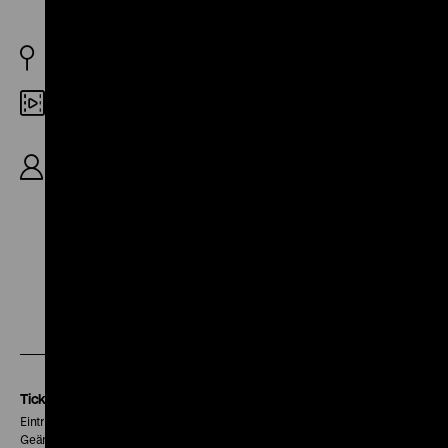
BRD 1971
Digital SD
R: Jonatan Briel, B: Hajo Schedlich, K: Helmut
Harder, D: Alvaro José Barnes, Ronald Steckel,
Krikor Melikyan, 116′
Zu
Zu
Zu
unserer
unserer
unserer
Instagram
Facebook
Letterboxd
Seite
Seite
Seite
Tickets
Eintritt 5 €
Geänderte Preise sind im Programm vermerkt.