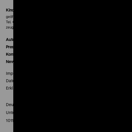
Kinokasse
geöffnet 30 Minuten vor Beginn der ersten Vorstellung
Tel. + 49 30 20304-770
zeughauskino@dhm.de
Autor*innen
Presse
Kontakt
Newsletter
Impressum
Datenschutz
Erklärung digitale Barrierefreiheit
Deutsches Historisches Museum
Unter den Linden 2
10117 Berlin