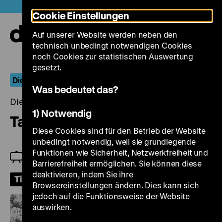
Direkt
Heute +
Cookie Einstellungen
zum
Seiteninhalt
Auf unserer Website werden neben den
springen
Navi
technisch unbedingt notwendigen Cookies
auf-
und
noch Cookies zur statistischen Auswertung
zuk
gesetzt.
Die Bilderwelten des Jonatan Briel
Was bedeutet das?
Dienstag, 08. September 2026, 19.00 Uhr
1) Notwendig
Tago Mago
Diese Cookies sind für den Betrieb der Website
unbedingt notwendig, weil sie grundlegende
Funktionen wie Sicherheit, Netzwerkfreiheit und
Einführung: Patrick Holzapfel
Barrierefreiheit ermöglichen. Sie können diese
deaktivieren, indem Sie ihre
Tickets
Browsereinstellungen ändern. Dies kann sich
jedoch auf die Funktionsweise der Website
auswirken.