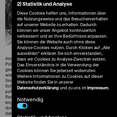
2) Statistik und Analyse
Diese Cookies helfen uns, Informationen über
die Nutzungsweise und das Besucherverhalten
auf unserer Website zu erhalten. Dadurch
können wir unser Angebot kontinuierlich
verbessern und an Ihre Bedürfnisse anpassen.
Sie können die Website auch ohne diese
Analyse Cookies nutzen. Durch Klicken auf „Alle
auswählen“ erklären Sie sich einverstanden,
Am 31. Juli 1914 wird der sozialistische französische
dass wir Cookies zu Analyse-Zwecken setzen.
Politiker Jean Jaurès von dem nationalistisch
Das Einverständnis in die Verwendung der
gesinnten Attentäter Raoul Villain ermordet, der
Cookies können Sie jederzeit widerrufen.
wiederum 1936 auf Ibiza einen gewaltsamen Tod
Weitere Informationen zu Cookies auf dieser
findet. Gemeinsam mit seinem Redakteur Hajo
Website finden Sie in unserer
Schedlich sucht Jonatan Briel die Orte dieser
Datenschutzerklärung
und zu uns im
Impressum
.
politischen Gewaltgeschichte auf, im Rahmen der
Recherche für einen Spielfilm, dessen Hauptrolle Briels
Notwendig
enger Freund Ronald Steckel spielen soll. In teils
dokumentarischen, teils experimentellen Bildern wird
dabei in einem offenen und reflexiven Prozess die