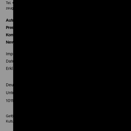
Tel. + 49 30 20304-770
zeughauskino@dhm.de
Autor*innen
Presse
Kontakt
Newsletter
Impressum
Datenschutz
Erklärung digitale Barrierefreiheit
Deutsches Historisches Museum
Unter den Linden 2
10117 Berlin
Gefördert mit Mitteln des Beauftragten der Bundesregierung für
Kultur und Medien