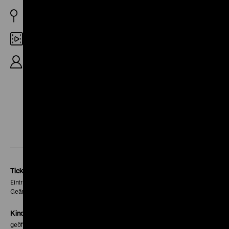
DDR 1987
Digital SD
R: Armin Georgi, B: Eugen Ruge, 28‘
Zu
Zu
Zu
unserer
unserer
unserer
Instagram
Facebook
Letterboxd
Seite
Seite
Seite
Tickets
Eintritt 5 €
Geänderte Preise sind im Programm vermerkt.
Kinokasse
geöffnet 30 Minuten vor Beginn der ersten Vorstellung