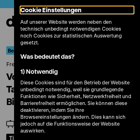
Direkt
Heute +
Cookie Einstellungen
zum
Seiteninhalt
Auf unserer Website werden neben den
springen
Navi
technisch unbedingt notwendigen Cookies
auf-
und
noch Cookies zur statistischen Auswertung
zuk
gesetzt.
Berlin.Dokument
Was bedeutet das?
Freitag, 09. Dezember 2022, 19.00 Uhr
1) Notwendig
Von Friedrich Schinkel zu Bruno
Diese Cookies sind für den Betrieb der Website
Taut – Architekten und
unbedingt notwendig, weil sie grundlegende
Funktionen wie Sicherheit, Netzwerkfreiheit und
Bildhauer in Berlin
Barrierefreiheit ermöglichen. Sie können diese
deaktivieren, indem Sie ihre
Browsereinstellungen ändern. Dies kann sich
jedoch auf die Funktionsweise der Website
Jeanpaul Goergen
auswirken.
Tickets