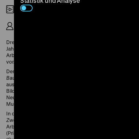
Statistik und Analyse
Digital SD
R: Heide Gauert, B: Heide Gauert, Elke Schieber,
30‘
Drei mittellange DEFA-Dokumentarfilme der 1980er
Jahre zur Architekturgeschichte Berlins stellen die
Arbeiten von bedeutenden Architekten und Bildhauern
vor.
Der Porträtfilm
Karl Friedrich Schinkel – Dem
Baumeister zum 200. Geburtstag
konzentriert sich auf
ausgewählte Abschnitte seines Schaffens: die
Bildungsreisen nach Italien, die Berliner Bauten wie die
Neue Wache, das Schauspielhaus und das Alte
Museum sowie nicht realisierte Entwürfe.
In der Fernsehdokumentation
Im Auftrag des Königs –
Zwei Bildhauer in Berlin
interpretiert Heide Gauert die
Arbeiten von Gottfried Schadow
(Prinzessinnengruppe) und Christian Daniel Rauch