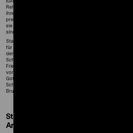
(Grabmal der Königin Luise von Preußen,
Reiterstandbild Friedrichs des Großen) im Kontext
ihrer Zeit: „Als Künstler genießen sie die Gunst des
preußischen Herrscherhauses, als Günstlinge bleiben
sie Künstler, sie sind Kollegen und Konkurrenten, sie
sind selbstbewusste Bürger und sie sind königstreu.“
Stadtgeschichte in Stein – Architekten in Berlin
sucht
für das Fernsehen der DDR im Berliner Stadtbild nach
den Spuren von Andreas Schlüter (Hohenzollern-
Schloss), Philipp Gerlach (Vollendung der
Friedrichstadt, Kronprinzenpalais), Georg Wenzeslaus
von Knobelsdorff (Oper, Schloss Sanssouci), Carl
Gotthard Langhans (Brandenburger Tor), Karl Friedrich
Schinkel (Granitschale vor dem Alten Museum) sowie
Bruno Taut (Wohnstadt Carl Legien). (jg)
Stadtgeschichte in Stein –
Architekten in Berlin