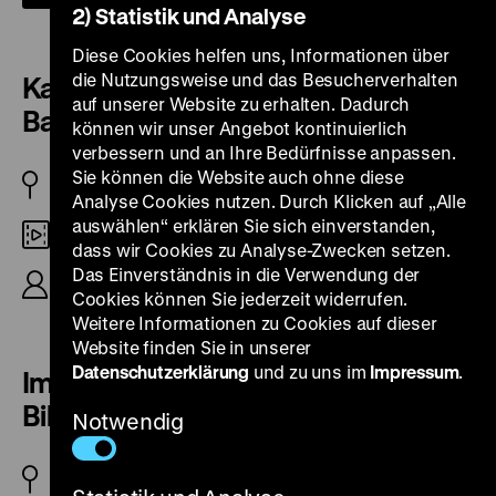
2) Statistik und Analyse
Diese Cookies helfen uns, Informationen über
die Nutzungsweise und das Besucherverhalten
Karl Friedrich Schinkel – Dem
auf unserer Website zu erhalten. Dadurch
Baumeister zum 200. Geburtstag
können wir unser Angebot kontinuierlich
verbessern und an Ihre Bedürfnisse anpassen.
Sie können die Website auch ohne diese
DDR 1981
Analyse Cookies nutzen. Durch Klicken auf „Alle
auswählen“ erklären Sie sich einverstanden,
35mm
dass wir Cookies zu Analyse-Zwecken setzen.
Das Einverständnis in die Verwendung der
R/B: Werner Kohlert, 35‘
Cookies können Sie jederzeit widerrufen.
Weitere Informationen zu Cookies auf dieser
Website finden Sie in unserer
Datenschutzerklärung
und zu uns im
Impressum
.
Im Auftrag des Königs – Zwei
Bildhauer in Berlin
Notwendig
DDR 1986