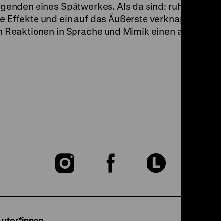
 Tugenden eines Spätwerkes. Als da sind: ruhig vorge
e Effekte und ein auf das Äußerste verknappter Dialog
nen Reaktionen in Sprache und Mimik einen alten, gr
Zu
Zu
Zu
unserer
unserer
unser
Instagram
Facebook
Lette
Autor*innen