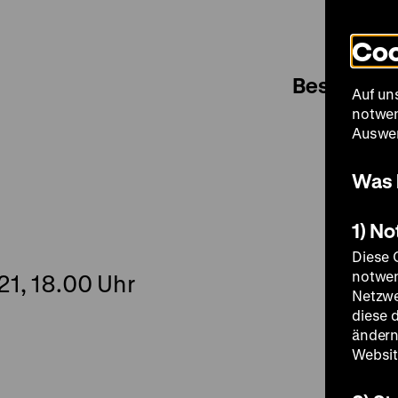
Coo
Besuch
Auf un
notwen
Auswer
Was 
1) N
Diese 
notwen
21, 18.00 Uhr
Netzwe
diese 
ändern
Websit