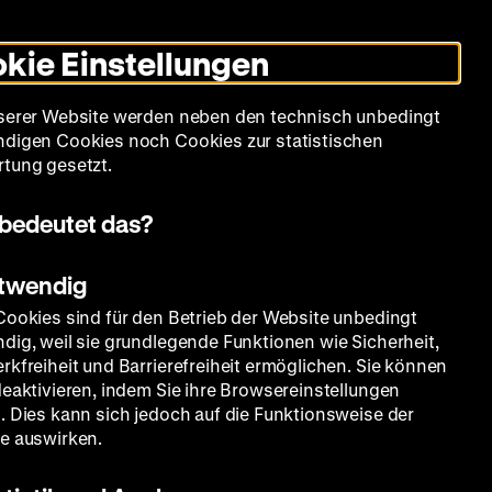
Leichte
Gebärdensprache
Suche
Heute +
Deutsch
Englisch
DHM
Dunklen
De
En
Sprache
Modus
kie Einstellungen
umschalten
Spielplan
Filmreihen
Über uns
serer Website werden neben den technisch unbedingt
digen Cookies noch Cookies zur statistischen
tung gesetzt.
bedeutet das?
otwendig
Cookies sind für den Betrieb der Website unbedingt
dig, weil sie grundlegende Funktionen wie Sicherheit,
rkfreiheit und Barrierefreiheit ermöglichen. Sie können
deaktivieren, indem Sie ihre Browsereinstellungen
. Dies kann sich jedoch auf die Funktionsweise der
e auswirken.