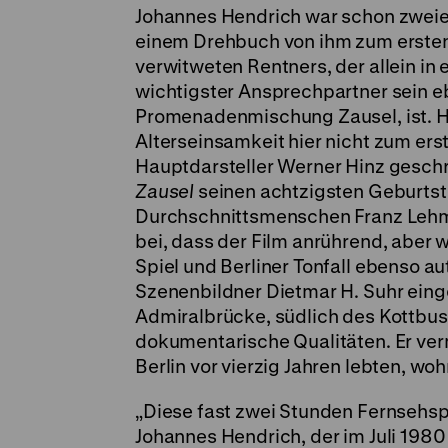
Johannes Hendrich war schon zweiein
einem Drehbuch von ihm zum erste
verwitweten Rentners, der allein in
wichtigster Ansprechpartner sein e
Promenadenmischung Zausel, ist. H
Alterseinsamkeit hier nicht zum ers
Hauptdarsteller Werner Hinz geschr
Zausel
seinen achtzigsten Geburtstag
Durchschnittsmenschen Franz Lehmann,
bei, dass der Film anrührend, aber 
Spiel und Berliner Tonfall ebenso a
Szenenbildner Dietmar H. Suhr einge
Admiralbrücke, südlich des Kottbuss
dokumentarische Qualitäten. Er vermi
Berlin vor vierzig Jahren lebten, w
„Diese fast zwei Stunden Fernsehspi
Johannes Hendrich, der im Juli 1980 