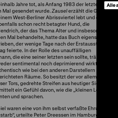
halb Jahre tot, als Anfang 1983 der letzte Film na
Alle
n Mal gesendet wurde.
Zausel
erzählt die Geschicht
 einem West-Berliner Abrissviertel lebt und dessen
benfalls schon recht betagter Hund, die
endrich, der das Thema Alter und insbesondere
ten Mal behandelte, hatte das Buch eigens für den
ieben, der wenige Tage nach der Erstausstrahlung 
 feierte. In der Rolle des unauffälligen
 die eine seiner letzten sein sollte, trägt er viel
weder sentimental noch deprimierend wirkt. Bei Hinz
uthentisch wie bei den anderen Darstellern oder die
richteten Räume. So besitzt der vor allem rund um 
er Tors, gedrehte Streifen aus heutiger Sicht
ttelt ein Gefühl davon, wie die „kleinen Leute“ in 
ohnten und sprachen.
el waren eine von ihm selbst verfaßte Ehrung für d
starb“, urteilte Peter Dreessen im
Hamburger Abend