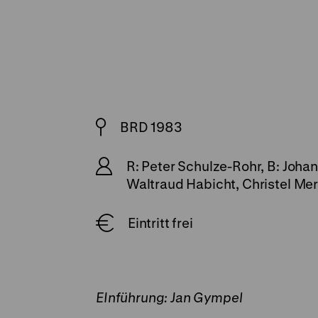
BRD 1983
R: Peter Schulze-Rohr, B: Joha
Waltraud Habicht, Christel Me
Eintritt frei
EInführung: Jan Gympel