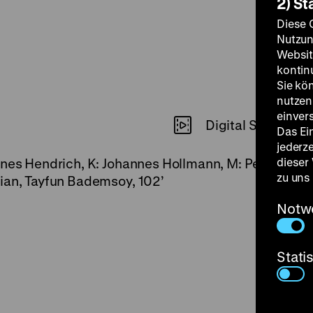
2) St
Diese 
Nutzun
Websit
kontin
Sie kö
nutzen.
einver
Digital SD
Das Ei
jederz
dieser
nnes Hendrich, K: Johannes Hollmann, M: Peter Zwetk
zu uns
rian, Tayfun Bademsoy, 102’
Notw
Stati