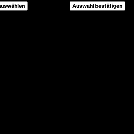
ch
 auswählen
Auswahl bestätigen
e eines
von
 dazu
 sind
 von dem
die
West-
en Autor
blatt