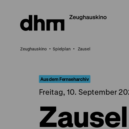
Direkt
zum
Seiteninhalt
springen
Zeughauskino
Spielplan
Zausel
Aus dem Fernseharchiv
Freitag, 10. September 20
Zausel