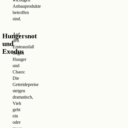
Anbauprodukte
betroffen
sind.
Auf
Hungersnot
den
und
Ernteausfall
Exodus
folgen
Hunger
und
Chaos:
Die
Getreidepreise
steigen
dramatisch,
Vieh
geht
ein
oder