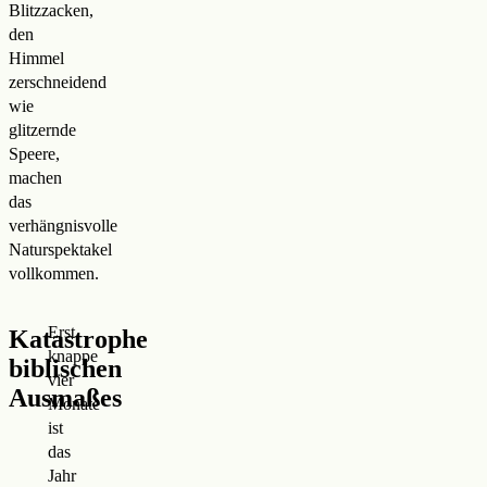
Blitzzacken,
den
Himmel
zerschneidend
wie
glitzernde
Speere,
machen
das
verhängnisvolle
Naturspektakel
vollkommen.
Erst
Katastrophe
knappe
biblischen
vier
Ausmaßes
Monate
ist
das
Jahr