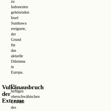
zu
Indonesien
gehörenden
Insel
Sumbawa
ereignete,
der
Grund
für
das
aktuelle
Dilemma
in
Europa.
Die
Vulkanausbruch
heftigen
der
oberschwäbischen
Extreme
Gewitter
des