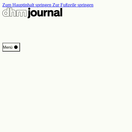
Zum Hauptinhalt springen
Zur Fußzeile springen
Start
Menü
Programm
Perspektiven
Inside DHM
Neue Ständige Ausstellung
Suche
Kontakt
Impressum
Datenschutz
Erklärung digitale Barrierefreiheit