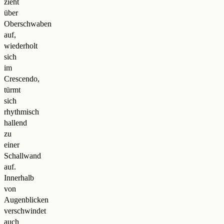
zieht
über
Oberschwaben
auf,
wiederholt
sich
im
Crescendo,
türmt
sich
rhythmisch
hallend
zu
einer
Schallwand
auf.
Innerhalb
von
Augenblicken
verschwindet
auch