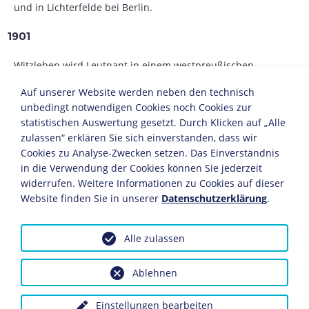
und in Lichterfelde bei Berlin.
1901
Witzleben wird Leutnant in einem westpreußischen
Grenadier-Regiment.
Auf unserer Website werden neben den technisch
1914-1918
unbedingt notwendigen Cookies noch Cookies zur
statistischen Auswertung gesetzt. Durch Klicken auf „Alle
Als Generalstabsoffizier nimmt er am
Ersten Weltkrieg
zulassen“ erklären Sie sich einverstanden, dass wir
teil.
Cookies zu Analyse-Zwecken setzen. Das Einverständnis
in die Verwendung der Cookies können Sie jederzeit
1919
widerrufen. Weitere Informationen zu Cookies auf dieser
Website finden Sie in unserer
Datenschutzerklärung
.
Er wird als Hauptmann in die
Reichswehr
übernommen.
1919-1938
Alle zulassen
Witzleben gehört verschiedenen Truppen- und
Ablehnen
Stabskommandos der Reichswehr und der
Wehrmacht
an. In seiner militärischen Karriere wird er
Kommandierender General des III. Armeekorps,
Einstellungen bearbeiten