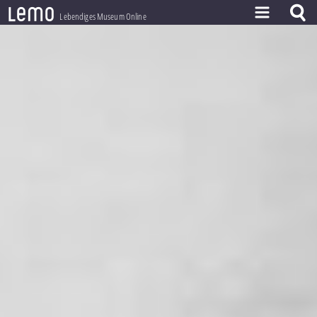
l
e
m
o
Lebendiges Museum Online
ZEITSTRAHL
THEMEN
ZEITZEUGEN
BESTAND
LERNEN
PROJEKT