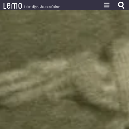
l
e
m
o
Lebendiges Museum Online
ZEITSTRAHL
THEMEN
ZEITZEUGEN
BESTAND
LERNEN
PROJEKT