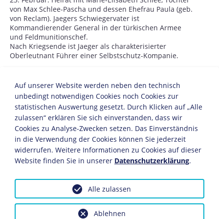
von Max Schlee-Pascha und dessen Ehefrau Paula (geb.
von Reclam). Jaegers Schwiegervater ist
Kommandierender General in der türkischen Armee
und Feldmunitionschef.
Nach Kriegsende ist Jaeger als charakterisierter
Oberleutnant Führer einer Selbstschutz-Kompanie.
1919
Auf unserer Website werden neben den technisch
unbedingt notwendigen Cookies noch Cookies zur
6. Juli: Geburt seines einzigen Kindes,
Krafft Werner
Wilhelm Jaeger
.
statistischen Auswertung gesetzt. Durch Klicken auf „Alle
Gemeinsam mit seiner Frau studiert Jaeger
zulassen“ erklären Sie sich einverstanden, dass wir
Agrarwirtschaft an der landwirtschaftlichen Hochschule
Cookies zu Analyse-Zwecken setzen. Das Einverständnis
in Tettnang am Bodensee.
in die Verwendung der Cookies können Sie jederzeit
Jaeger wird Mitglied der
Deutschen Arbeiterpartei (DAP)
,
widerrufen. Weitere Informationen zu Cookies auf dieser
die sich 1920 in
Nationalsozialistische Deutsche
Website finden Sie in unserer
Datenschutzerklärung
.
Arbeiterpartei
(NSDAP) umbenennt.
1919/20
Alle zulassen
Tätigkeit als Gutsverwalter des Industriellen
Robert
Bosch
in Bernried am Starnberger See.
Ablehnen