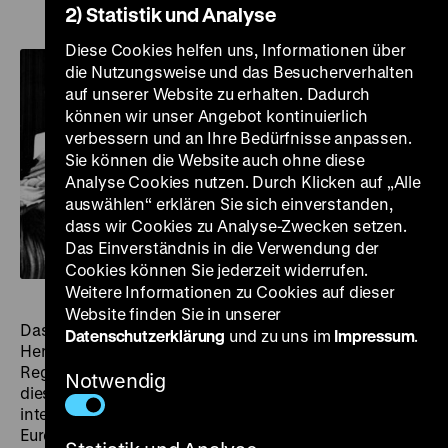
2) Statistik und Analyse
Diese Cookies helfen uns, Informationen über
die Nutzungsweise und das Besucherverhalten
auf unserer Website zu erhalten. Dadurch
können wir unser Angebot kontinuierlich
verbessern und an Ihre Bedürfnisse anpassen.
Sie können die Website auch ohne diese
Analyse Cookies nutzen. Durch Klicken auf „Alle
auswählen“ erklären Sie sich einverstanden,
dass wir Cookies zu Analyse-Zwecken setzen.
Das Einverständnis in die Verwendung der
Cookies können Sie jederzeit widerrufen.
Weitere Informationen zu Cookies auf dieser
Website finden Sie in unserer
Das Festival
Aufbruch der Autorinnen
versammelte im
Datenschutzerklärung
und zu uns im
Impressum
.
Herbst 2015 einundzwanzig Spielfilme von
Regisseurinnen der 1960er Jahre. In der Gesamtschau
Notwendig
dieser Filme und ihrer Heldinnen entstand ein
internationales Panorama weiblicher Existenz in
Europa. An den diese Reihe nun abschließenden