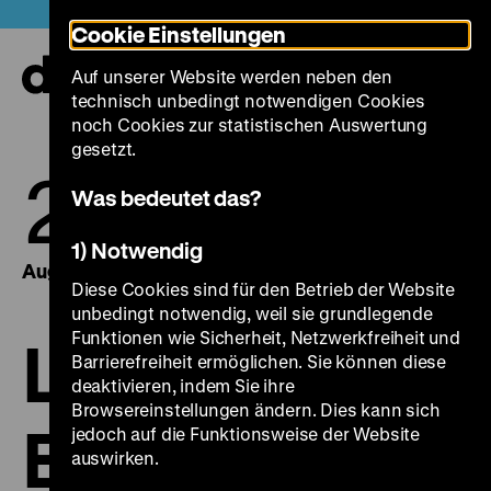
Direkt
Heute +
Cookie Einstellungen
zum
Seiteninhalt
Auf unserer Website werden neben den
springen
Navi
technisch unbedingt notwendigen Cookies
auf-
und
noch Cookies zur statistischen Auswertung
zuk
gesetzt.
23.
04.
Was bedeutet das?
1) Notwendig
August 2016
September 2016
Diese Cookies sind für den Betrieb der Website
unbedingt notwendig, weil sie grundlegende
Funktionen wie Sicherheit, Netzwerkfreiheit und
Lachende
Barrierefreiheit ermöglichen. Sie können diese
deaktivieren, indem Sie ihre
Browsereinstellungen ändern. Dies kann sich
Erben –
jedoch auf die Funktionsweise der Website
auswirken.