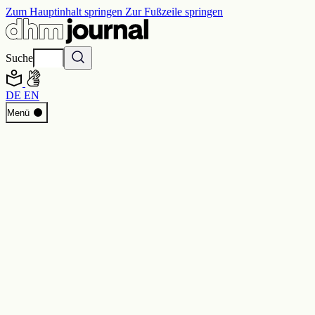
Zum Hauptinhalt springen
Zur Fußzeile springen
Suche
DE
EN
Start
Menü
Programm
Perspektiven
Inside DHM
Neue Ständige Ausstellung
Suche
Kontakt
Impressum
Datenschutz
Erklärung digitale Barrierefreiheit