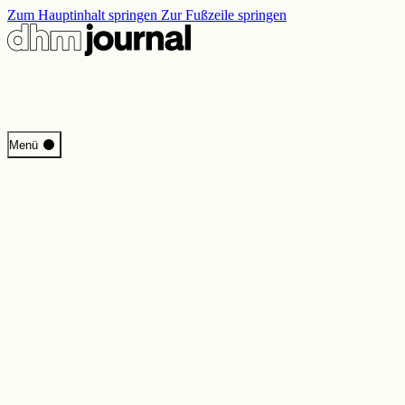
Zum Hauptinhalt springen
Zur Fußzeile springen
Start
Menü
Programm
Perspektiven
Inside DHM
Neue Ständige Ausstellung
Suche
Kontakt
Impressum
Datenschutz
Erklärung digitale Barrierefreiheit