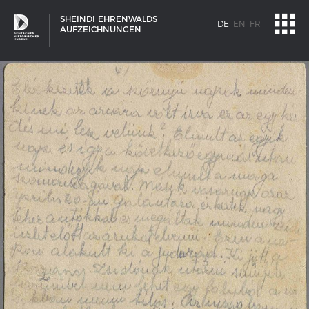
SHEINDI EHRENWALDS
DE
EN
FR
AUFZEICHNUNGEN
SCHIFFSTYPEN
Entwicklungen im europäischen Schiffbau