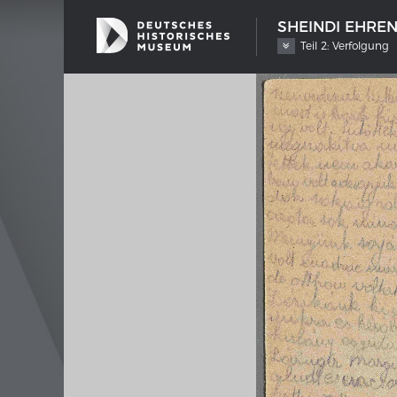
SHEINDI EHRE
Teil 2: Verfolgung
SCHIFFSTYPEN
MERIA
Entwicklungen im europäischen
Interak
Schiffbau
Bilder
Impre
Wissen