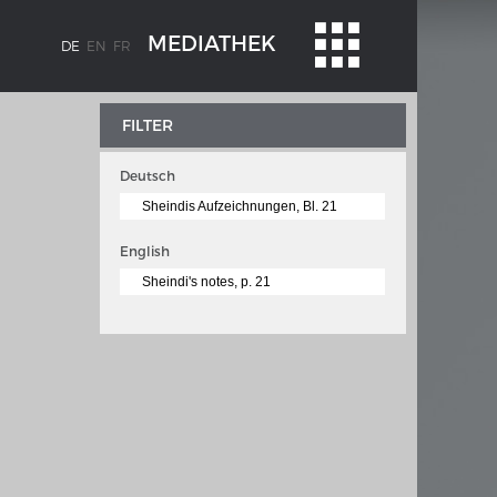
MEDIATHEK
DE
EN
FR
FILTER
Deutsch
Sheindis Aufzeichnungen, Bl. 21
English
Sheindi's notes, p. 21
BLENZ
KAISER KARL V.
stroms
Wappentafel mit den Wappen Kaiser
Karls V.
te
e am