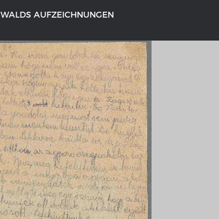
NWALDS AUFZEICHNUNGEN
NS DEUTSCHLAND 1642 - 1654
DER RHEIN VON BASEL BIS KO
tive Karte
Ganz neue Vorstellung des Rhein
1794
galerie Topographia Germaniae
Details der historischen Rheinkar
ssum
Deutsch-französische Geschicht
Rhein
swert