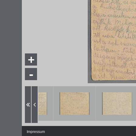
+
-
DIE NATIONALVERSAMMLUNG IN DER
WEIMA
PAULSKIRCHE 1848
DEMOK
Fraktionen und Abgeordnete
Regie
Details und Debatten
Politische Ziele der Fraktionen
Fragen und Antworten
Impressum