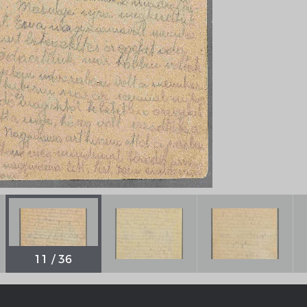
Chronologie der deutsch-französ
Geschichte
R: VOM WESEN UND WERT DER
RATIE
rungsprogramm