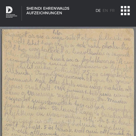
SHEINDI EHRENWALDS
DE
EN
FR
AUFZEICHNUNGEN
SCHIFFSTYPEN
Entwicklungen im europäischen Schiffbau