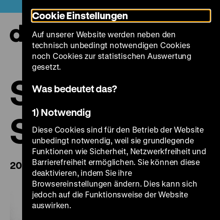
Direkt
Heute +
Cookie Einstellungen
zum
Seiteninhalt
Auf unserer Website werden neben den
springen
Navi
technisch unbedingt notwendigen Cookies
auf-
und
noch Cookies zur statistischen Auswertung
zuk
gesetzt.
S wie
Was bedeutet das?
1) Notwendig
Sonderprog
Diese Cookies sind für den Betrieb der Website
unbedingt notwendig, weil sie grundlegende
Funktionen wie Sicherheit, Netzwerkfreiheit und
Barrierefreiheit ermöglichen. Sie können diese
2019
deaktivieren, indem Sie ihre
Browsereinstellungen ändern. Dies kann sich
jedoch auf die Funktionsweise der Website
auswirken.