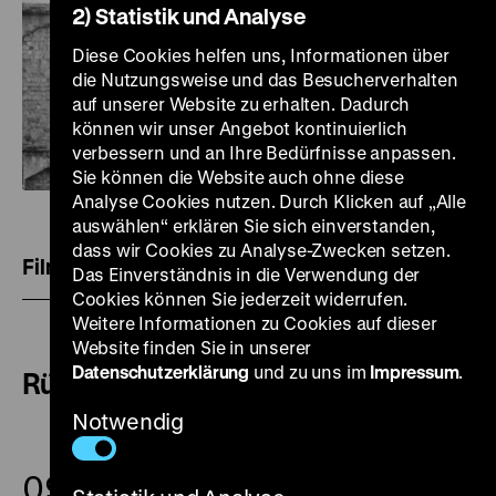
2) Statistik und Analyse
Diese Cookies helfen uns, Informationen über
die Nutzungsweise und das Besucherverhalten
auf unserer Website zu erhalten. Dadurch
können wir unser Angebot kontinuierlich
verbessern und an Ihre Bedürfnisse anpassen.
Sie können die Website auch ohne diese
Analyse Cookies nutzen. Durch Klicken auf „Alle
auswählen“ erklären Sie sich einverstanden,
dass wir Cookies zu Analyse-Zwecken setzen.
Filmblätter
Das Einverständnis in die Verwendung der
Cookies können Sie jederzeit widerrufen.
Weitere Informationen zu Cookies auf dieser
Website finden Sie in unserer
Datenschutzerklärung
und zu uns im
Impressum
.
Rückblick
Notwendig
09.