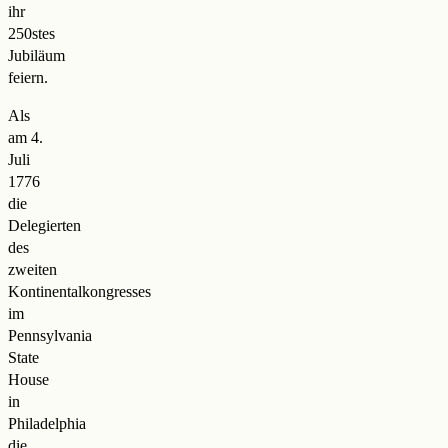
ihr
250stes
Jubiläum
feiern.
Als
am 4.
Juli
1776
die
Delegierten
des
zweiten
Kontinentalkongresses
im
Pennsylvania
State
House
in
Philadelphia
die