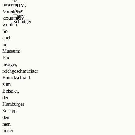
unseren
DHM,
Foto:
Vorfahren
Harry
gesammelt
Schnitger
wurden.
So
auch
im
Museum:
Ein
riesiger,
reichgeschmückter
Barockschrank
zum
Beispiel,
der
Hamburger
Schapps,
den
man
in der