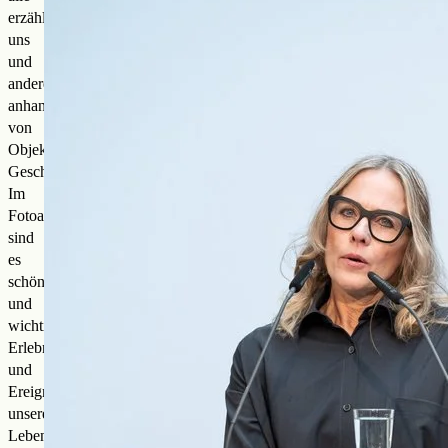
erzählen
uns
und
anderen
anhand
von
Objekten
Geschichten.
Im
Fotoalbum
sind
es
schöne
und
wichtige
Erlebnisse
und
Ereignisse
unseres
Lebens,