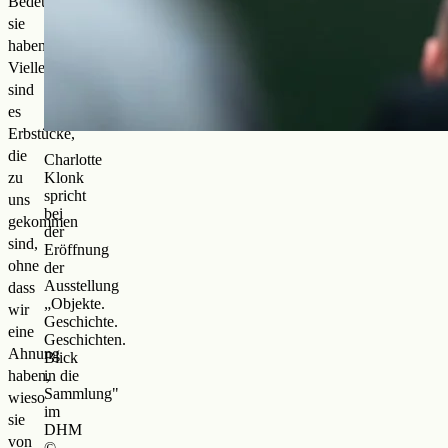
Bedeutung
sie
haben.
Vielleicht
sind
es
Erbstücke,
die
Charlotte
zu
Klonk
spricht
uns
bei
gekommen
der
sind,
Eröffnung
ohne
der
Ausstellung
dass
„Objekte.
wir
Geschichte.
eine
Geschichten.
Ahnung
Blick
haben,
in die
Sammlung"
wieso
im
sie
DHM
von
©