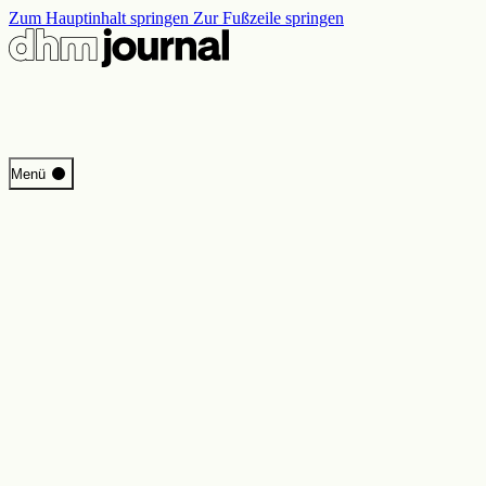
Zum Hauptinhalt springen
Zur Fußzeile springen
Start
Menü
Programm
Perspektiven
Inside DHM
Neue Ständige Ausstellung
Suche
Kontakt
Impressum
Datenschutz
Erklärung digitale Barrierefreiheit