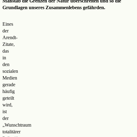
Maßstab die Grenzen der Natur überschreiten und so die
Grundlagen unseres Zusammenlebens gefährden.
Eines
der
Arendt-
Zitate,
das
in
den
sozialen
Medien
gerade
häufig
geteilt
wird,
ist
der
„Wunschtraum
totalitärer