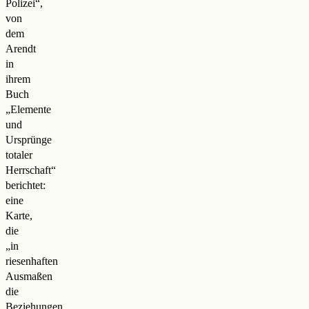
Polizei“,
von
dem
Arendt
in
ihrem
Buch
„Elemente
und
Ursprünge
totaler
Herrschaft“
berichtet:
eine
Karte,
die
„in
riesenhaften
Ausmaßen
die
Beziehungen