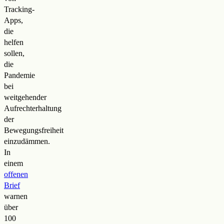
Tracking-
Apps,
die
helfen
sollen,
die
Pandemie
bei
weitgehender
Aufrechterhaltung
der
Bewegungsfreiheit
einzudämmen.
In
einem
offenen
Brief
warnen
über
100