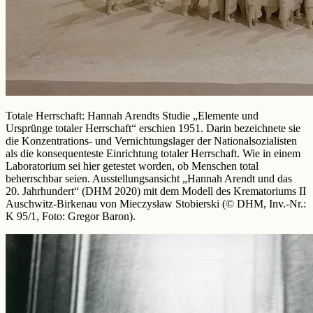
Totale Herrschaft: Hannah Arendts Studie „Elemente und
Ursprünge totaler Herrschaft“ erschien 1951. Darin bezeichnete sie
die Konzentrations- und Vernichtungslager der Nationalsozialisten
als die konsequenteste Einrichtung totaler Herrschaft. Wie in einem
Laboratorium sei hier getestet worden, ob Menschen total
beherrschbar seien. Ausstellungsansicht „Hannah Arendt und das
20. Jahrhundert“ (DHM 2020) mit dem Modell des Krematoriums II
Auschwitz-Birkenau von Mieczysław Stobierski (© DHM, Inv.-Nr.:
K 95/1, Foto: Gregor Baron).
Arendt
setzt
gegen
diese