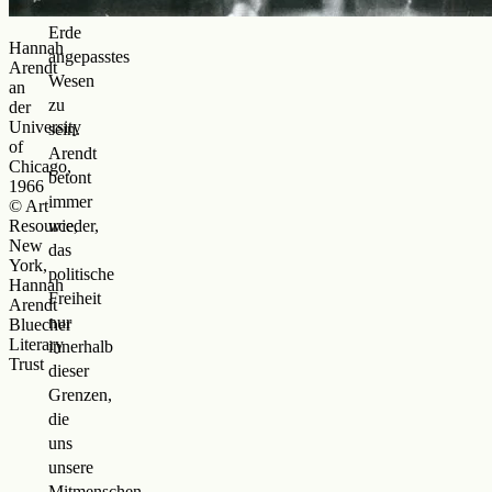
Planeten
Erde
Hannah
angepasstes
Arendt
Wesen
an
zu
der
University
sein.
of
Arendt
Chicago,
betont
1966
immer
© Art
Resource,
wieder,
New
das
York,
politische
Hannah
Freiheit
Arendt
nur
Bluecher
Literary
innerhalb
Trust
dieser
Grenzen,
die
uns
unsere
Mitmenschen