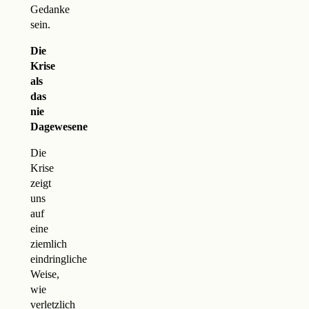
Gedanke
sein.
Die
Krise
als
das
nie
Dagewesene
Die
Krise
zeigt
uns
auf
eine
ziemlich
eindringliche
Weise,
wie
verletzlich