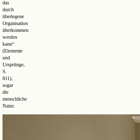
das
durch
überlegene
Organisation
überkommen
werden
kann“
(Elemente
und
Ursprünge,
S.
811),
sogar
die
menschliche
Natur.