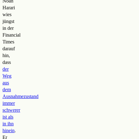
Noah
Harari
wies
jüngst
in der
Financial
Times
darauf
hin,
dass
der
Weg
aus
dem
Ausnahmezustand
immer
schwerer
ist als
in ihn
hinein
.
Er