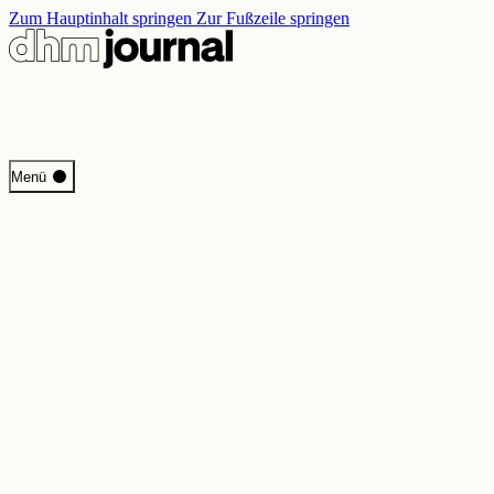
Zum Hauptinhalt springen
Zur Fußzeile springen
Start
Menü
Programm
Perspektiven
Inside DHM
Neue Ständige Ausstellung
Suche
Kontakt
Impressum
Datenschutz
Erklärung digitale Barrierefreiheit