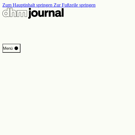
Zum Hauptinhalt springen
Zur Fußzeile springen
Start
Menü
Programm
Perspektiven
Inside DHM
Neue Ständige Ausstellung
Suche
Kontakt
Impressum
Datenschutz
Erklärung digitale Barrierefreiheit