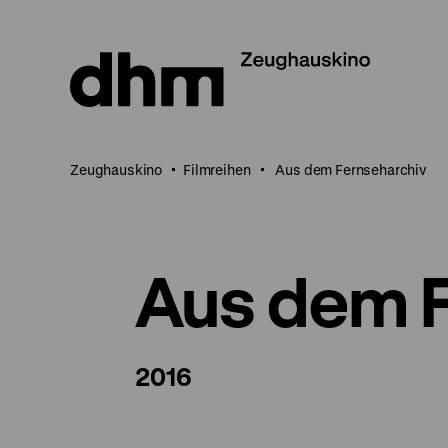
Direkt
zum
Seiteninhalt
springen
Zeughauskino
Filmreihen
Aus dem Fernseharchiv
Aus dem F
2016