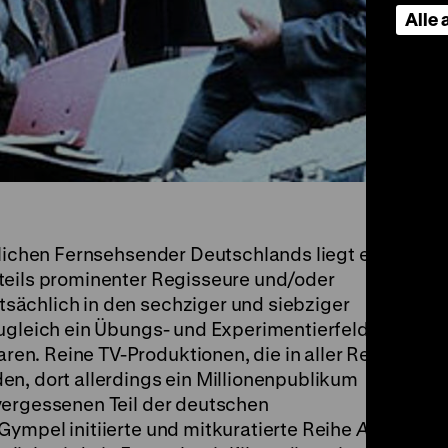
Alle
tlichen Fernsehsender Deutschlands liegt ein
teils prominenter Regisseure und/oder
ächlich in den sechziger und siebziger
zugleich ein Übungs- und Experimentierfeld
n. Reine TV-Produktionen, die in aller Regel
en, dort allerdings ein Millionenpublikum
vergessenen Teil der deutschen
ympel initiierte und mitkuratierte Reihe
Aus