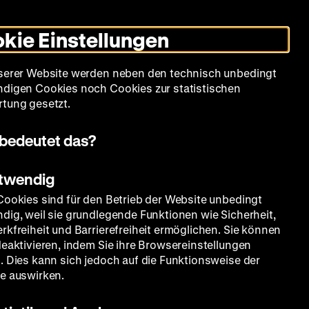
Leichte
Gebärdensprache
Suche
Heute +
Deutsch
Englisch
DHM
Dunklen
De
En
Sprache
Modus
kie Einstellungen
umschalten
Spielplan
Filmreihen
Über uns
serer Website werden neben den technisch unbedingt
digen Cookies noch Cookies zur statistischen
tung gesetzt.
bedeutet das?
otwendig
Cookies sind für den Betrieb der Website unbedingt
dig, weil sie grundlegende Funktionen wie Sicherheit,
rkfreiheit und Barrierefreiheit ermöglichen. Sie können
deaktivieren, indem Sie ihre Browsereinstellungen
. Dies kann sich jedoch auf die Funktionsweise der
e auswirken.