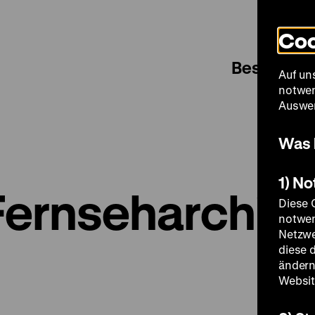
Coo
Besuch
Auf un
notwen
Auswer
Was 
1) N
ernseharchiv
Diese 
notwen
Netzwe
diese 
ändern
Websit