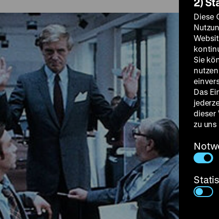
2) St
Diese 
Nutzun
Websit
kontin
Sie kö
nutzen.
einver
Das Ei
jederz
dieser
zu uns
Notw
Stati