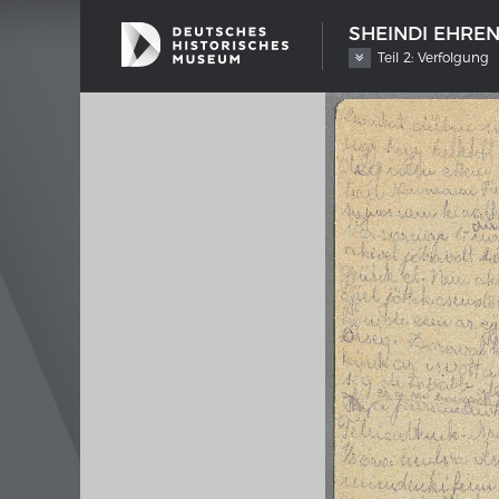
SHEINDI EHRE
Teil 2: Verfolgung
SCHIFFSTYPEN
MERIA
Entwicklungen im europäischen
Interak
Schiffbau
Bilder
Impre
Wissen