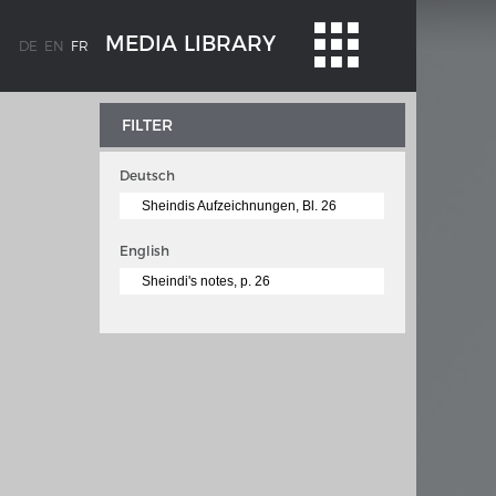
MEDIA LIBRARY
DE
EN
FR
FILTER
Deutsch
Sheindis Aufzeichnungen, Bl. 26
English
Sheindi's notes, p. 26
WEIMAR: VOM WESEN UND WERT DER
DEMOKRATIE
 à
Regierungsprogramm
ischen