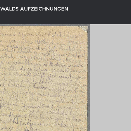
NWALDS AUFZEICHNUNGEN
NS DEUTSCHLAND 1642 - 1654
LE RHIN DE BÂLE À COBLENCE
tive Karte
Carte historique du Rhin de Bâle
Coblence 1794
galerie Topographia Germaniae
Détails de la carte historique
ssum
L'histoire franco-allemande
swert
Chronologie der deutsch-französ