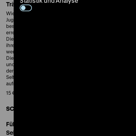
Statistik und Analyse
Träume“
Wie wird aus Träumen Terror? Das Programm für
Jugendliche fragt nach eigenen Visionen für eine
bessere Welt. Wie kann gesellschaftliche Veränderung
erreicht werden?
Die RAF benutzte Gewalt und vergaß nach und nach
ihre Ziele. Der Staat reagiert, versucht der Lage Herr zu
werden und die innere Sicherheit wiederherzustellen.
Die Jugendlichen erfahren durch Originalobjekte, Ton-
und Filmaufnahmen von den Spannungen innerhalb
der deutschen Gesellschaft. Am Ende können sie ein
Selfie mit ihrer eigenen Vision für eine bessere Welt
aufnehmen.
15 € zzgl. Eintritt für die Erwachsenen
SCHULEN
Führungen für Schulklassen für
Sekundarstufe I und II