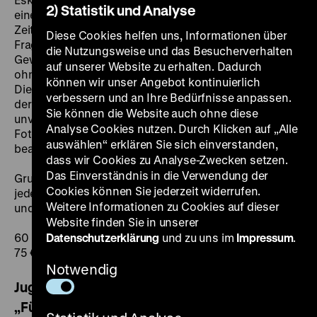
2) Statistik und Analyse
einer Einordnung der Ereignisse in den Kontext der
Zeitgeschichte, liegt der Fokus der Führung auf der
Diese Cookies helfen uns, Informationen über
Frage nach dem Umgang mit der politisch motivierten
die Nutzungsweise und das Besucherverhalten
Gewalt. Wie versucht der Staat diese zu bekämpfen,
auf unserer Website zu erhalten. Dadurch
ohne dabei rechtsstaatliche Prinzipien aufzugeben?
können wir unser Angebot kontinuierlich
Diese und andere Fragestellungen werden im Rahmen
verbessern und an Ihre Bedürfnisse anpassen.
der Führung aufgegriffen und anhand von zum Teil
Sie können die Website auch ohne diese
unveröffentlichtem Material wie Filmausschnitten,
Analyse Cookies nutzen. Durch Klicken auf „Alle
Fotografien und zeitgenössischen Flugschriften
auswählen“ erklären Sie sich einverstanden,
beantwortet.
dass wir Cookies zu Analyse-Zwecken setzen.
Das Einverständnis in die Verwendung der
Gruppen können die öffentlich angebotene Führung
Cookies können Sie jederzeit widerrufen.
jederzeit in Deutsch, Englisch, Französisch, Spanisch
Weitere Informationen zu Cookies auf dieser
und Niederländisch buchen.
Website finden Sie in unserer
60 Minuten
Datenschutzerklärung
und zu uns im
Impressum
.
75 € für max. 25 Personen zzgl. Eintritt
Notwendig
Jugendliche (ab 12 Jahren) und Familien
„Für eine bessere Welt: Terror – Visionen –