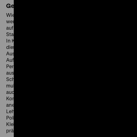
Geschichtswerkstatt für Sekundarstufe II
Wie begründet die RAF die Gewalt? Welche Ziele
werden damit verfolgt? Wie reagiert die Bevölkerung
auf die Gewalt? Und welche Maßnahmen ergreift der
Staat gegen die terroristische Bedrohung?
In Kleingruppen werden die Schülerinnen und Schüler
diesen und anderen Fragestellungen in der
Ausstellung nachgehen. Anhand objektbezogener
Aufgaben werden sie sich mit verschiedenen
Perspektiven auf die Geschehnisse
auseinandersetzen. Ziel ist es, dass sich die
Schülerinnen und Schüler neben einem
multiperspektivischen Überblick über das Thema RAF
auch allgemeines Wissen über den zeithistorischen
Kontext sowie das Thema politisch motivierte Gewalt
aneignen. Die Geschichtswerkstätten knüpfen an
Lehrplaninhalte des Geschichts- sowie
Politikunterrichts an. Die jeweiligen Ergebnisse der
Kleingruppen werden abschließend der Klasse
präsentiert.