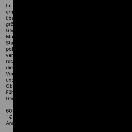
Im Rahmen der zielgruppengerechten Führung
erhalten die Schülerinnen und Schüler einen Überblick
über die terroristische Gewalt der RAF, die eine der
größten innenpolitischen Herausforderungen in der
Geschichte der Bundesrepublik war.
Multiperspektivisch wird hierbei beleuchtet, wie die
Staatsgewalt, die Medien und die Bevölkerung auf die
politisch motivierte Gewalt reagiert haben. Wie
versucht der Staat, sie zu bekämpfen ohne
rechtsstaatliche Prinzipien aufzugeben? Wie reagiert
die Öffentlichkeit auf die Gewalt? Wie hat die RAF ihr
Vorgehen begründet und was waren ihre Ziele? Diese
und andere Fragestellungen werden ausgehend von
Objekten in der Ausstellung thematisiert. Die
Führungen knüpfen an Lehrplaninhalte des
Geschichts- sowie Politikunterrichts an.
60 Minuten
1 € pro Schüler, Eintritt frei
Anmeldung erforderlich