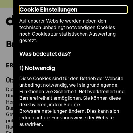
Direkt
Heute +
Cookie Einstellungen
zum
Seiteninhalt
Auf unserer Website werden neben den
springen
Navi
technisch unbedingt notwendigen Cookies
auf-
und
noch Cookies zur statistischen Auswertung
zuk
gesetzt.
Buchbare Angebote
Was bedeutet das?
ERWACHSENE & GRUPPEN
1) Notwendig
Diese Cookies sind für den Betrieb der Website
Überblicksführung
unbedingt notwendig, weil sie grundlegende
Die Führung gibt Besucherinnen und Besuchern einen
Funktionen wie Sicherheit, Netzwerkfreiheit und
Überblick über die größte innenpolitische
Barrierefreiheit ermöglichen. Sie können diese
Herausforderung in der Geschichte der
deaktivieren, indem Sie ihre
Bundesrepublik Deutschland – die terroristische
Browsereinstellungen ändern. Dies kann sich
Gewalt der RAF. Welche Motive stehen am Anfang der
jedoch auf die Funktionsweise der Website
politischen Proteste? Wie kommt es zur
auswirken.
Radikalisierung? Ein Schwerpunkt liegt hierbei auf der
Eskalation der Gewalt in den 1970er Jahren. Neben