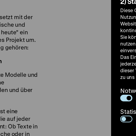
2) St
Diese 
etzt mit der
Nutzun
Websit
tische und
kontin
 heute" ein
Sie kö
es Projekt um.
nutzen.
g gehören:
einver
Das Ei
n
jederz
dieser
te Modelle und
zu uns
he
llen und über
Notw
st eine
Stati
ie auf jeder
t: Ob Texte in
ache oder in