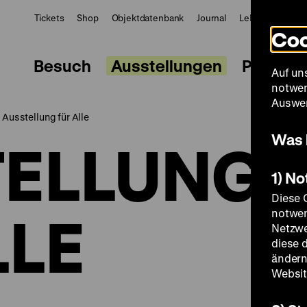
Tickets
Shop
Objektdatenbank
Journal
LeMO
ZWBE
Coo
Besuch
Ausstellungen
Progra
Auf un
notwen
Auswer
Ausstellung für Alle
Was 
TELLUNG
1) N
Diese 
LLE
notwen
Netzwe
diese 
ändern
Websit