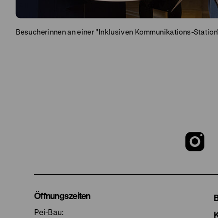
Besucherinnen an einer "Inklusiven Kommunikations-Station
Z
u
I
Öffnungszeiten
Pei-Bau: