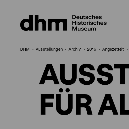
Direkt
zum
Seiteninhalt
springen
DHM
Ausstellungen
Archiv
2016
Angezettelt
AUSS
FÜR A