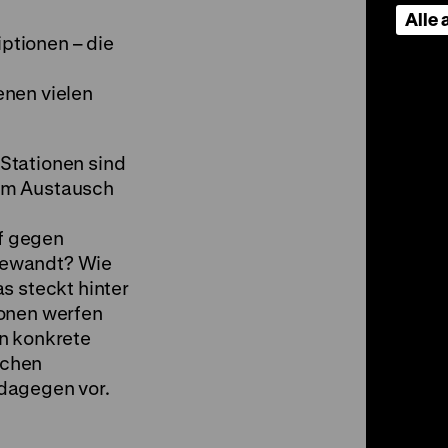
Alle
tionen – die
enen vielen
Stationen sind
um Austausch
f gegen
gewandt? Wie
s steckt hinter
ionen werfen
n konkrete
ichen
dagegen vor.