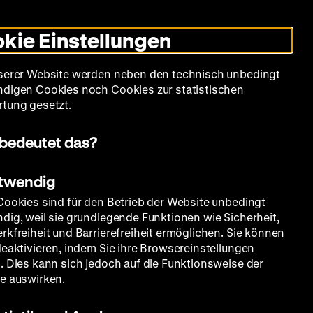
Informationen
Informationen
Suche
Heute +
Deutsch
Englisch
Zeughauskino
Dunklen
De
En
zum
zum
Modus
kie Einstellungen
Deutschen
Deutschen
umschalten
Historischen
Historischen
mm
Sammlung
Bildung
Museum
Museum
Museum
serer Website werden neben den technisch unbedingt
in
in
digen Cookies noch Cookies zur statistischen
Deutscher
Leichter
tung gesetzt.
Gebärdensprache
Sprache
bedeutet das?
otwendig
Cookies sind für den Betrieb der Website unbedingt
dig, weil sie grundlegende Funktionen wie Sicherheit,
rkfreiheit und Barrierefreiheit ermöglichen. Sie können
deaktivieren, indem Sie ihre Browsereinstellungen
. Dies kann sich jedoch auf die Funktionsweise der
e auswirken.