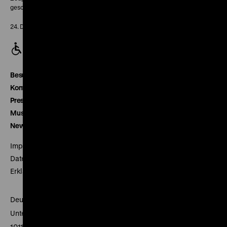
geschlossen
24. Dezember geschlossen
Besucherservice
Kontakt
Presse
Museumsverein
Newsletter
Impressum
Datenschutz
Erklärung digitale Barrierefreiheit
Deutsches Historisches Museum
Unter den Linden 2
10117 Berlin