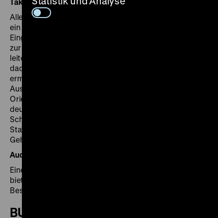
Statistik und Analyse
Taktiles Leitsystem
Alle "Inklusiven Kommunikations-Stationen" sind an
ein taktiles Bodenleitsystem angebunden, das am
Eingang der Ausstellungshalle beginnt und zur Kasse,
zur Ausgabe der Audiogeräte und zur Ausstellung
leitet: Blinden und sehbehinderten Menschen soll
dadurch ein eigenständiger Ausstellungsrundgang
ermöglicht werden. Im Eingangsbereich der
Ausstellung bietet ein taktiler Grundriss
Orientierungshilfe im Raum. Der Grundriss wird in
deutscher Brailleschrift, in deutscher und englischer
Schwarzschrift und als Audiodeskription erläutert. Alle
Stationen verfügen über eine spezielle Halterung für
Geh- und Langstöcke.
Audioguide mit Audiotranskriptionen
Eine Hörführung mit ausführlichen Beschreibungen
bietet allen interessierten Besucherinnen und
Besuchern ergänzende Informationen.
BUCHBARE ANGEBOTE