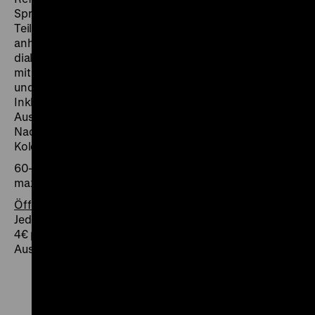
Sprachkompetenz der Teilnehmerinnen und
Teilnehmer ein und erklären historische Ereignisse
anhand von Ausstellungsobjekten. In dem
dialogischen Rundgang wird in einfacher Sprache und
mit besonderem Bezug zur Lebenswelt der Teilnehmer
und Teilnehmerinnen Kolonialgeschichte erklärt. Die
Inklusiven Kommunikations-Stationen laden zum
Ausprobieren und Mitmachen ein. Es bleibt Raum für
Nachfragen zum Verständnis der deutschen
Kolonialgeschichte.
60–90 Minuten, 75 € pro Gruppe bzw. 1 € pro Schüler,
max. 20 Personen
Öffentliche Termine
Jeden 3. Mittwoch im Monat, 13 Uhr
4€ pro Person zzgl. Eintritt, Treffpunkt:
Ausstellungshalle