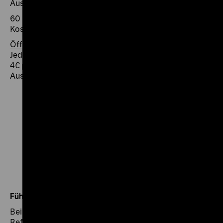
Ausstellungsthema ein.
60 Minuten, 75 € pro Gruppe bzw. 1 € pro Schüler zzgl.
Kosten für DGS-Dolmetscher/-in, max. 15 Personen
Öffentliche Termine
Jeden 2. Mittwoch im Monat, 13 Uhr
4€ pro Person zzgl. Eintritt, Treffpunkt:
Ausstellungshalle
Führungen in einfacher Sprache
Bei dieser Führung stellen sich die Referentinnen und
Referenten auf den Wissenshorizont und die