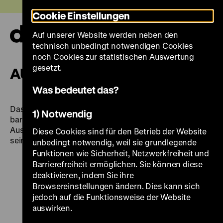
Direkt
Heute +
Cookie Einstellungen
zum
Seiteninhalt
Auf unserer Website werden neben den
springen
Navi
technisch unbedingt notwendigen Cookies
auf-
und
noch Cookies zur statistischen Auswertung
zuk
gesetzt.
AUSSTELLUNG FÜR ALLE
Was bedeutet das?
Das Deutsche Historische Museum setzt ein weiteres
1) Notwendig
barrierefreies und inklusives Projekt mit der
Ausstellung "Deutscher Kolonialismus. Fragmente
Diese Cookies sind für den Betrieb der Website
seiner Geschichte und Gegenwart" um.
unbedingt notwendig, weil sie grundlegende
Funktionen wie Sicherheit, Netzwerkfreiheit und
Barrierefreiheit ermöglichen. Sie können diese
deaktivieren, indem Sie ihre
Browsereinstellungen ändern. Dies kann sich
jedoch auf die Funktionsweise der Website
auswirken.