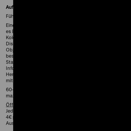
Auf Tuchfühlung mit der Geschichte
Führungen für Sehbehinderte und Blinde
Eine Kombination aus Hören und Berühren ermöglicht
es Blinden und Sehbehinderten, sich der deutschen
Kolonialgeschichte zu nähern und aktiv an der
Diskussion darüber teilzunehmen. Ausgewählte
Objekte werden während des Rundgangs detailliert
beschrieben, und an den Inklusiven Kommunikations-
Stationen können Exponate ertastet werden.
Informationen über Herkunftsort, Materialien und
Herstellungsart helfen beim Begreifen der Geschichte
mit allen Sinnen.
60–90 Minuten, 75 € pro Gruppe bzw. 1 € pro Schüler,
max. 20 Personen
Öffentliche Termine
Jeden 1. Mittwoch im Monat, 13 Uhr
4€ pro Person zzgl. Eintritt, Treffpunkt:
Ausstellungshalle