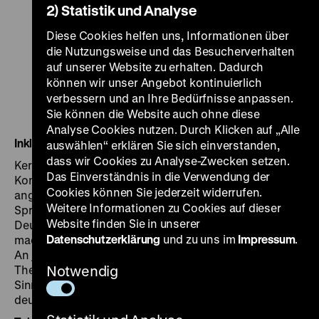
2) Statistik und Analyse
Diese Cookies helfen uns, Informationen über
die Nutzungsweise und das Besucherverhalten
auf unserer Website zu erhalten. Dadurch
können wir unser Angebot kontinuierlich
verbessern und an Ihre Bedürfnisse anpassen.
Sie können die Website auch ohne diese
Analyse Cookies nutzen. Durch Klicken auf „Alle
Inklusive Kommunikations-Stationen
auswählen“ erklären Sie sich einverstanden,
dass wir Cookies zu Analyse-Zwecken setzen.
Kernstück des inklusiven Konzepts sind die "Inklusiven
Das Einverständnis in die Verwendung der
Kommunikations-Stationen": Gleichberechtigt
Cookies können Sie jederzeit widerrufen.
angeordnete Texte in deutscher, englischer, Leichter
Weitere Informationen zu Cookies auf dieser
Sprache und in Brailleschrift sowie Videos in
Website finden Sie in unserer
Deutscher Gebärdensprache und Audiodeskriptionen
Datenschutzerklärung
und zu uns im
Impressum
.
machen die Ausstellung vielen Menschen zugänglich.
An jeder der 16 Stationen wird ein Objekt bzw. ein
Thema auf eine Weise präsentiert, die gleichzeitig viele
Notwendig
Sinne anspricht und damit die Geschichte des
deutschen Kolonialismus leichter verständlich macht.