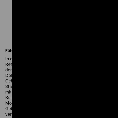
Führungen in deutscher Gebärdensprache
In einem Rundgang durch die Ausstellung geben die
Referentinnen und Referenten einen Überblick über
den deutschen Kolonialismus. Eine staatlich geprüfte
Dolmetscherin übersetzt die Führung in Deutsche
Gebärdensprache. An Inklusiven Kommunikations-
Stationen können ausgewählte Objekte und Modelle
mit unterschiedlichen Sinnen erfahren werden. Der
Rundgang verbindet visuelle Informationen mit der
Möglichkeit zur Diskussion. Videos in Deutscher
Gebärdensprache laden anschließend zur
vertiefenden Auseinandersetzung mit dem