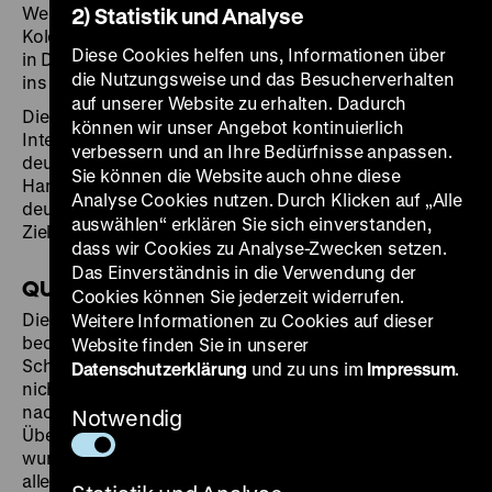
Weltkriegs 1918 eine der großen europäischen
2) Statistik und Analyse
Kolonialmächte war, rückt die koloniale Vergangenheit
Diese Cookies helfen uns, Informationen über
in Deutschland erst seit wenigen Jahren zunehmend
die Nutzungsweise und das Besucherverhalten
ins öffentliche Bewusstsein.
auf unserer Website zu erhalten. Dadurch
Die Ausstellung bietet spannende Einblicke in die
können wir unser Angebot kontinuierlich
Interessen, den Verlauf und die Dynamiken der
verbessern und an Ihre Bedürfnisse anpassen.
deutschen Kolonialgeschichte und erzählt von den
Sie können die Website auch ohne diese
Handlungsräumen, in denen ein breites Spektrum
Analyse Cookies nutzen. Durch Klicken auf „Alle
deutscher, afrikanischer und ozeanischer Akteure ihre
auswählen“ erklären Sie sich einverstanden,
Ziele und Motive verfolgte.
dass wir Cookies zu Analyse-Zwecken setzen.
Das Einverständnis in die Verwendung der
QUARTETT "VERLORENES LAND"
Cookies können Sie jederzeit widerrufen.
Die Niederlage Deutschlands im Ersten Weltkrieg
Weitere Informationen zu Cookies auf dieser
bedeutete das Ende seines Kolonialreichs, der
Website finden Sie in unserer
Schlusspunkt kolonialer Ambitionen war damit jedoch
Datenschutzerklärung
und zu uns im
Impressum
.
nicht gesetzt. Auch nach 1918 war das Deutsche Reich
nach wie vor durch Kolonialismus und europäisches
Notwendig
Überlegenheitsdenken geprägt. Infolge der Niederlage
wurden Deutschland durch den Versailler Vertrag 1919
alle Kolonien aberkannt.