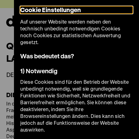
Direkt
Heute +
Cookie Einstellungen
zum
Seiteninhalt
Auf unserer Website werden neben den
springen
Navi
technisch unbedingt notwendigen Cookies
auf-
und
noch Cookies zur statistischen Auswertung
zuk
gesetzt.
QUARTETT "VERLORENES
Was bedeutet das?
LAND"
1) Notwendig
DEUTSCHLAND, NACH 1935
Diese Cookies sind für den Betrieb der Website
unbedingt notwendig, weil sie grundlegende
DIE AUSSTELLUNG
Funktionen wie Sicherheit, Netzwerkfreiheit und
Barrierefreiheit ermöglichen. Sie können diese
In der Ausstellung "Deutscher Kolonialismus.
deaktivieren, indem Sie ihre
Fragmente seiner Geschichte und Gegenwart" mit
Browsereinstellungen ändern. Dies kann sich
mehr als 500 Exponaten befasst sich das Deutsche
jedoch auf die Funktionsweise der Website
Historische Museum erstmals mit den verschiedenen
Aspekten des deutschen Kolonialismus. Obwohl das
auswirken.
Deutsche Reich von 1884 bis zum Ende des Ersten