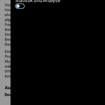
Statistik und Analyse
Von der extremen Rechten bis in die Sozialdemokratie
hinein war die Forderung nach Rückgabe der
ehemaligen Kolonien ein fester Bestandteil des
allgemeinen Kampfes gegen die
Friedensbestimmungen des Versailler Vertrags. Unter
Betonung des angeblich ausgezeichneten
Einvernehmens zwischen Deutschen und lokaler
Bevölkerung forderte eine kolonialrevisionistische
Bewegung die Rückgabe der Kolonien.
Eine Vielzahl von Büchern, Filmen und
Propagandaartikeln wie dieses Kartenspiel schuf den
Mythos einer "kolonialen Idylle". Dieser prägte
während des ganzen 20. Jahrhunderts weitgehend die
öffentliche Wahrnehmung der deutschen
Kolonialgeschichte.
Audioquelle
Download (MP3)