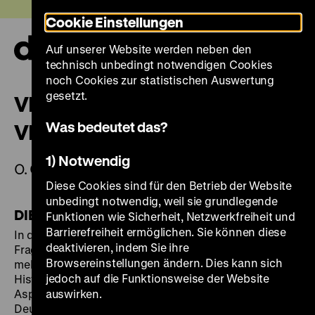
Direkt
Heute +
Cookie Einstellungen
zum
Seiteninhalt
Auf unserer Website werden neben den
springen
Navi
technisch unbedingt notwendigen Cookies
auf-
und
noch Cookies zur statistischen Auswertung
zuk
gesetzt.
VERPACKUNG "SAMOA-
Was bedeutet das?
VEILCHEN"
1) Notwendig
O. O.; 1900/1930
Diese Cookies sind für den Betrieb der Website
unbedingt notwendig, weil sie grundlegende
DIE AUSSTELLUNG
Funktionen wie Sicherheit, Netzwerkfreiheit und
Barrierefreiheit ermöglichen. Sie können diese
In der Ausstellung "Deutscher Kolonialismus.
deaktivieren, indem Sie ihre
Fragmente seiner Geschichte und Gegenwart" mit
Browsereinstellungen ändern. Dies kann sich
mehr als 500 Exponaten befasst sich das Deutsche
jedoch auf die Funktionsweise der Website
Historische Museum erstmals mit den verschiedenen
Aspekten des deutschen Kolonialismus. Obwohl das
auswirken.
Deutsche Reich von 1884 bis zum Ende des Ersten