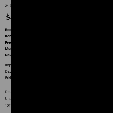
24. Dezember geschlossen
Besucherservice
Kontakt
Presse
Museumsverein
Newsletter
Impressum
Datenschutz
Erklärung digitale Barrierefreiheit
Deutsches Historisches Museum
Unter den Linden 2
10117 Berlin