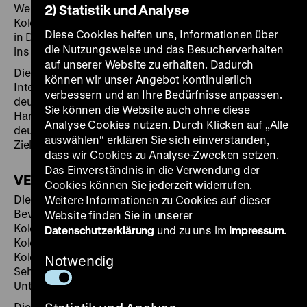
Weltkriegs 1918 eine der großen europäischen
2) Statistik und Analyse
Kolonialmächte war, rückt die koloniale Vergangenheit
Diese Cookies helfen uns, Informationen über
in Deutschland erst seit wenigen Jahren zunehmend
die Nutzungsweise und das Besucherverhalten
ins öffentliche Bewusstsein.
auf unserer Website zu erhalten. Dadurch
Die Ausstellung bietet spannende Einblicke in die
können wir unser Angebot kontinuierlich
Interessen, den Verlauf und die Dynamiken der
verbessern und an Ihre Bedürfnisse anpassen.
deutschen Kolonialgeschichte und erzählt von den
Sie können die Website auch ohne diese
Handlungsräumen, in denen ein breites Spektrum
Analyse Cookies nutzen. Durch Klicken auf „Alle
deutscher, afrikanischer und ozeanischer Akteure ihre
auswählen“ erklären Sie sich einverstanden,
Ziele und Motive verfolgte.
dass wir Cookies zu Analyse-Zwecken setzen.
Das Einverständnis in die Verwendung der
VERPACKUNG "SAMOA-VEILCHEN"
Cookies können Sie jederzeit widerrufen.
Die Verankerung des kolonialen Projekts in breiteren
Weitere Informationen zu Cookies auf dieser
Bevölkerungsschichten hatte sich bereits früh in
Website finden Sie in unserer
Kolonialausstellungen, Völkerschauen,
Datenschutzerklärung
und zu uns im
Impressum
.
Kolonialwarenläden, Zeitschriften und
Kolonialromanen manifestiert, aber auch in kolonialen
Notwendig
Sehnsüchten und Begierden, in Exotismus und
Unterwerfungsfantasien.
Die Verpackung mit der Aufschrift "Samoa-Veilchen"