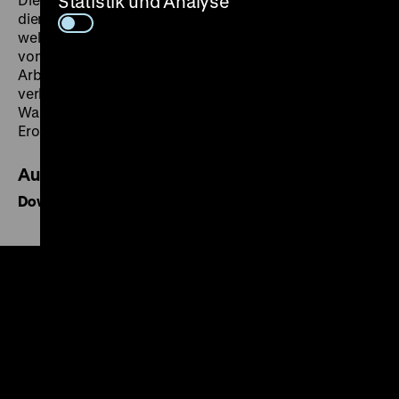
Statistik und Analyse
diente wahrscheinlich zur Aufbewahrung von Seife(n),
welche in Kolonialwarenläden verkauft wurde. Hüllen
von "Kolonialwaren" beschönigten die koloniale
Arbeitsteilung mit beschaulichen Exotismen und
verbreiteten rassistische Stereotype. Werbung und
Warengestaltung trugen Motive kolonialer
Eroberungen bis in die private Sphäre.
Audioquelle
Download MP3
Play