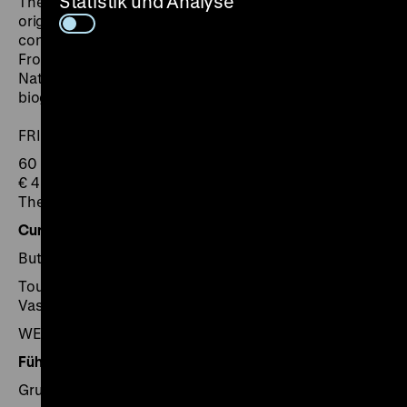
Statistik und Analyse
The guided tour offers an overview of artworks
originated from the Jewish inmates of various
concentration camps, labour camps and ghettos.
From the 50 artists featured, 24 were murdered by the
National Socialists and the tour focuses on their
biographies as well as the circumstances.
FRI 2 pm
60 minutes
€ 4 plus admission
The tour starts in front of the exhibition.
Curator's tour in English
But my soul is free – Art from the Holocaust 1939–1945
Tour with curator Eliad Moreh-Rosenberg, Yad
Vashem, Israel
WED 27.01., 6 pm
Führungen für Schulklassen
Grundschule, Sekundarstufe I und II