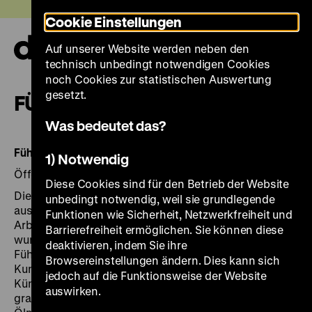
Direkt
Heute +
Cookie Einstellungen
zum
Seiteninhalt
Auf unserer Website werden neben den
springen
Navi
technisch unbedingt notwendigen Cookies
auf-
und
noch Cookies zur statistischen Auswertung
zuk
gesetzt.
FÜHRUNGEN & AUDIOGUIDE
Was bedeutet das?
Führungen
1) Notwendig
Öffentliche Führung
Diese Cookies sind für den Betrieb der Website
Die Ausstellung umfasst Werke von fünfzig Häftlingen
unbedingt notwendig, weil sie grundlegende
aus verschiedenen Konzentrationslagern,
Funktionen wie Sicherheit, Netzwerkfreiheit und
Arbeitslagern und Ghettos. Fast die Hälfte von ihnen
Barrierefreiheit ermöglichen. Sie können diese
wurde von den Nationalsozialisten ermordet. In der
deaktivieren, indem Sie ihre
Führung kommen die Entstehungsbedingungen der
Browsereinstellungen ändern. Dies kann sich
Kunstwerke, die Motivation der Künstlerinnen und
jedoch auf die Funktionsweise der Website
Künstler sowie die Themen der überwiegend
auswirken.
graphischen Arbeiten zur Sprache. Die Zeichnungen,