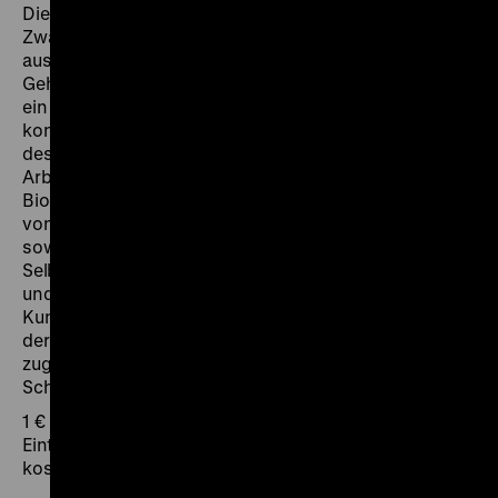
Die Gefangenen der nationalsozialistischen
Zwangslager waren ihren Unterdrückern hilflos
ausgeliefert. Dennoch schafften es manche im
Geheimen Kunstwerke zu schaffen, mit denen sie sich
ein Stück Freiheit, Hoffnung und Würde bewahren
konnten. Heute sind ihre Bilder wichtige Zeugnisse
des Geschehens in den Konzentrationslagern,
Arbeitslagern und Ghettos. Anhand ausgewählter
Biographien erfahren die Schülerinnen und Schüler
von den persönlichen Schicksalen der Verfolgten
sowie ihrem täglichen Kampf zwischen Ohnmacht und
Selbstbehauptung. Die Bilder sind in ihrer Motivwahl
und Komposition aber auch eigenständige
Kunstwerke. In der Betrachtung und Entschlüsselung
der Aquarelle, Zeichnungen und Ölmalereien soll
zugleich die bildanalytische Kompetenz der
Schülerinnen und Schüler gestärkt werden.
1 € pro Schüler_in
Eintritt und bis zu 2 Begleitpersonen pro Schulklasse
kostenfrei