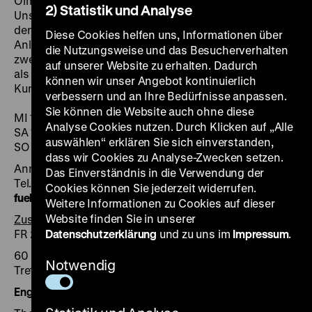
Ölmalereien und Aquarelle sind der Versuch, das
2) Statistik und Analyse
Unsagbare des "Zivilisationsbruches" Holocaust mit
den Mitteln der bildenden Kunst zu formulieren. Ein
Diese Cookies helfen uns, Informationen über
Anliegen des Rundganges ist es, den Werken in
die Nutzungsweise und das Besucherverhalten
zweierlei Hinsicht gerecht zu werden: gleichermaßen
auf unserer Website zu erhalten. Dadurch
als historische Quelle wie als eigenständiges
können wir unser Angebot kontinuierlich
Kunstwerk.
verbessern und an Ihre Bedürfnisse anpassen.
Sie können die Website auch ohne diese
MI 14 Uhr (ab 17.02.)
Analyse Cookies nutzen. Durch Klicken auf „Alle
SA 13 Uhr
auswählen“ erklären Sie sich einverstanden,
SO 14 Uhr (ab 21.02.)
dass wir Cookies zu Analyse-Zwecken setzen.
Anmeldung erforderlich unter
Das Einverständnis in die Verwendung der
Tel. +49 30 20304-750/-751
Cookies können Sie jederzeit widerrufen.
fuehrung
@
dhm.de
Weitere Informationen zu Cookies auf dieser
Website finden Sie in unserer
Zusatztermine
FR 25.03., 15 Uhr, SO 27.03., 13 Uhr
Datenschutzerklärung
und zu uns im
Impressum
.
60 Minuten, 4 € zzgl. Eintritt
Notwendig
Treffpunkt: vor dem Ausstellungseingang
English tour