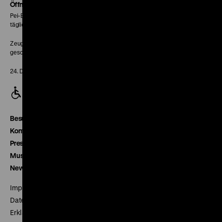
Seite
Öffnungszeiten
Pei-Bau:
täglich 10-18 Uhr
Zeughaus:
geschlossen
24. Dezember geschlossen
Besucherservice
Kontakt
Presse
Museumsverein
Newsletter
Impressum
Datenschutz
Erklärung digitale Barrierefreiheit