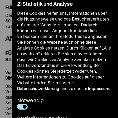
2) Statistik und Analyse
Führungen für Gruppen
Diese Cookies helfen uns, Informationen über
Deutsch, Englisch, Französisch, Spanisch
die Nutzungsweise und das Besucherverhalten
60 Minuten
auf unserer Website zu erhalten. Dadurch
75 Euro zzgl. Eintritt
können wir unser Angebot kontinuierlich
verbessern und an Ihre Bedürfnisse anpassen.
ANGEBOTE FÜR SCHULKLASSEN
Sie können die Website auch ohne diese
Analyse Cookies nutzen. Durch Klicken auf „Alle
FÜHRUNGEN FÜR GRUNDSCHULEN, AB 3.
auswählen“ erklären Sie sich einverstanden,
KLASSE
dass wir Cookies zu Analyse-Zwecken setzen.
Das Einverständnis in die Verwendung der
Cookies können Sie jederzeit widerrufen.
Von Helden, Ganoven und braven Kindern! Wie
Weitere Informationen zu Cookies auf dieser
Bildmedien Meinungen beeinflussen
Website finden Sie in unserer
Bilderbogen und Flugblätter erzählen von Gaunern und
Datenschutzerklärung
und zu uns im
Impressum
.
Verbrechern sowie über Helden und Vorbilder. In der
dialogischen Führung erfahren die Schülerinnen und
Notwendig
Schüler anhand vielfältiger Bildmedien, welche
Werkzeuge und Erfindungen, aber auch
Verhaltensregeln es vor 200 Jahren gab. Was erlebten