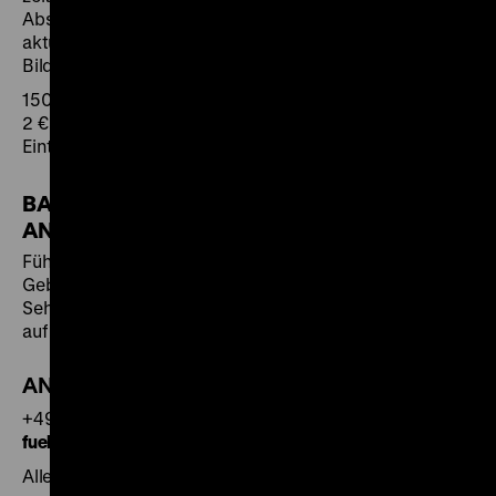
Abschließend werden die Ergebnisse präsentiert und
aktuelle Bildmedien vor dem Hintergrund historischer
Bildquellen diskutiert.
150 Minuten
2 € pro Schüler
Eintritt frei
BARRIEREFREIE UND INKLUSIVE
ANGEBOTE
Führungen mit Übersetzung in Deutsche
Gebärdensprache, Führungen für Blinde und
Sehbeeinträchtigte und in Einfacher Sprache werden
auf Anfrage auch zur Buchung angeboten.
ANMELDUNG UNTER:
+49 30 20304-750/-751
fuehrung
@
dhm.de
Alle Führungen sind frei buchbar.