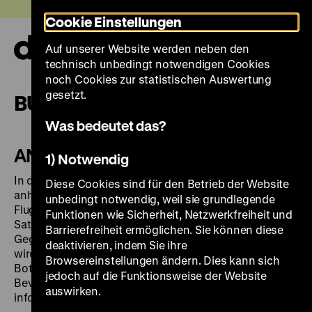
Direkt
Heute +
Cookie Einstellungen
zum
Seiteninhalt
Auf unserer Website werden neben den
springen
Navi
technisch unbedingt notwendigen Cookies
auf-
und
noch Cookies zur statistischen Auswertung
zuk
gesetzt.
BUCHBARE ANGEBOTE
Was bedeutet das?
ANGEBOTE FÜR ERWACHSENE
1) Notwendig
In dem Rundgang werden alle Themen der Ausstellung
Diese Cookies sind für den Betrieb der Website
anhand ausgewählter Bilderzyklen wie den frühen
unbedingt notwendig, weil sie grundlegende
Flugblättern aus der Reformationszeit, politischer
Funktionen wie Sicherheit, Netzwerkfreiheit und
Satire aus der Zeit des Kaiserreichs bis in die
Barrierefreiheit ermöglichen. Sie können diese
Gegenwart und Comics vorgestellt. Veranschaulicht
deaktivieren, indem Sie ihre
wird, wie ganz gezielt Bilder eingesetzt wurden, um
Browsereinstellungen ändern. Dies kann sich
Botschaften und Inhalte unterschiedlichen
jedoch auf die Funktionsweise der Website
Bevölkerungsgruppen zu vermitteln, Menschen zu
auswirken.
informieren, aber auch zu beeinflussen.