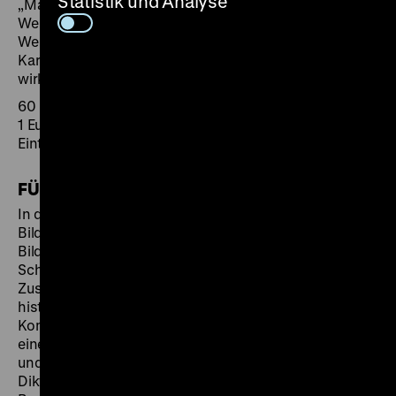
Statistik und Analyse
„Max und Moritz“, und wie sah es damals in der weiten
Welt aus? In dem Rundgang entdeckt die Klasse die
Welt der Bildergeschichten, frühen Comics und
Karikaturen und bespricht, wie diese auf die Menschen
wirkten.
60 Minuten
1 Euro pro Schüler/in
Eintritt frei
FÜHRUNGEN FÜR SEKUNDARSTUFE I UND II
In der Führung wird die Faszination von Drucken,
Bilderbogen und Karikaturen aus 500 Jahren
Bildproduktion vorgestellt. Die Schülerinnen und
Schüler analysieren die Merkmale und Wirkung des
Zusammenspiels von Sprache und Bild sowie dessen
historische Entwicklung bis hin zu heutigen
Kommunikationsmedien. Themenbereiche sind
einerseits die revolutionären Unruhen von 1848/49
und die Meinungsschlachten um Demokratie und
Diktatur zwischen liberalen und nationalen