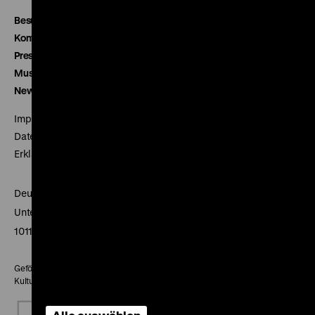
Besucherservice
Kontakt
Presse
Museumsverein
Newsletter
Impressum
Datenschutz
Erklärung digitale Barrierefreiheit
Deutsches Historisches Museum
Unter den Linden 2
10117 Berlin
Gefördert mit Mitteln des Beauftragten der Bundesregierung für
Kultur und Medien