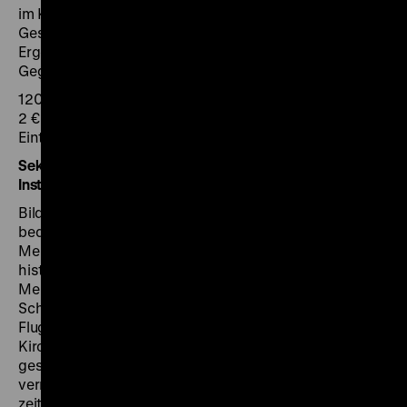
im Kaiserreich, Aspekten der Alltagskultur und
Geschlechterbeziehungen. Sie präsentieren ihre
Ergebnisse der Klasse und stellen Bezüge zur
Gegenwart her.
120 Minuten
2 € pro Schüler
Eintritt frei
Sekundarstufe II: „Bild Dir Deine Meinung“. Bildmedien als
Instrumente der Meinungsmache
Bildergeschichten, Flugblätter und Karikaturen
bedienen bereits seit 500 Jahren die Neugier der
Menschen und werden in dieser Werkstatt als
historische Quellen der Kommunikation und
Meinungsbildung analysiert. Die Schülerinnen und
Schüler recherchieren in Kleingruppen, wie mit
Flugblättern während der Reformation Kritik an der
Kirche geübt wurde, im 19. Jahrhundert mit Karikaturen
gesellschaftskritische und revolutionäre Inhalte
vermittelt wurden und wie Geschlechterrollen
zeitgenössisch interpretiert oder kommentiert wurden.