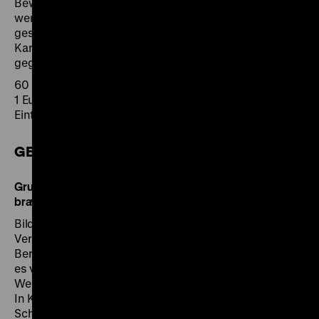
Bewegungen des 19./20. Jahrhunderts. Andererseits
werden sozial-lebensweltliche Vorstellungen wie
geschlechtsspezifische Erziehungsprämissen
Karikaturen wie Wilhelm Buschs „Max und Moritz“
gegenübergestellt.
60 Minuten
1 Euro pro Schüler/in
Eintritt frei
GESCHICHTSWERKSTATT
Grundschulen, ab 3. Klasse: Von Helden, Ganoven und
braven Kindern! Wie Bildmedien Meinungen beeinflussen
Bilderbogen und Flugblätter erzählen von Gaunern und
Verbrechern sowie über Helden und Vorbilder. Welche
Berufe, Erfindungen aber auch Verhaltensregeln gab
es vor 200 Jahren? Wie sah es damals in der weiten
Welt aus? Auf welche Ideen kamen „Max und Moritz“?
In Kleingruppen erkunden die Schülerinnen und
Schüler selbständig, wie Bildgeschichten, Comics und