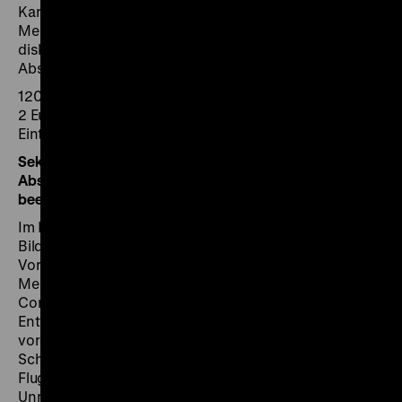
Karikaturen aufgebaut sind und wodurch sie auf
Menschen wirken. Die Kleingruppen präsentieren und
diskutieren ihre Ergebnisse in einer gemeinsamen
Abschlussrunde.
120 Minuten
2 Euro pro Schüler/in
Eintritt frei
Sekundarstufe I: Katastrophen, Sensationen und
Absurditäten! Wie Bildmedien Meinungen etablieren und
beeinflussen
Im Mittelpunkt dieser Werkstatt steht die Analyse von
Bildern, die historische Ereignisse und soziale
Vorstellungen von Zeitgenossen vermitteln. Die
Merkmale und Wirkung der Bilderbogen und frühen
Comics werden diskutiert und die historische
Entwicklung der Technik zur Bildproduktion
vorgestellt. In Kleingruppen untersuchen die
Schülerinnen und Schüler historische Bildgeschichten,
Flugblätter und Karikaturen u.a. von den revolutionären
Unruhen von 1848/49, gesellschaftlichen Strukturen