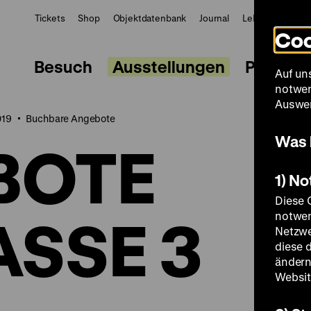
Tickets
Shop
Objektdatenbank
Journal
LeMO
ZWBE
Coo
Besuch
Ausstellungen
Progra
Auf un
notwen
Auswer
019
Buchbare Angebote
Was 
BOTE
1) N
Diese 
ASSE 3
notwen
Netzwe
diese 
ändern
Websit