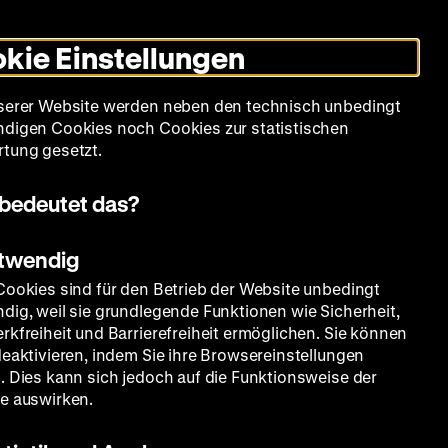
Informationen
Informationen
Suche
Heute +
Deutsch
Englisch
Zeughauskino
Dunklen
De
En
zum
zum
Modus
kie Einstellungen
Deutschen
Deutschen
umschalten
Historischen
Historischen
mm
Sammlung
Bildung
Museum
Museum
Museum
serer Website werden neben den technisch unbedingt
in
in
digen Cookies noch Cookies zur statistischen
Deutscher
Leichter
tung gesetzt.
Gebärdensprache
Sprache
bedeutet das?
otwendig
Cookies sind für den Betrieb der Website unbedingt
dig, weil sie grundlegende Funktionen wie Sicherheit,
rkfreiheit und Barrierefreiheit ermöglichen. Sie können
deaktivieren, indem Sie ihre Browsereinstellungen
. Dies kann sich jedoch auf die Funktionsweise der
e auswirken.