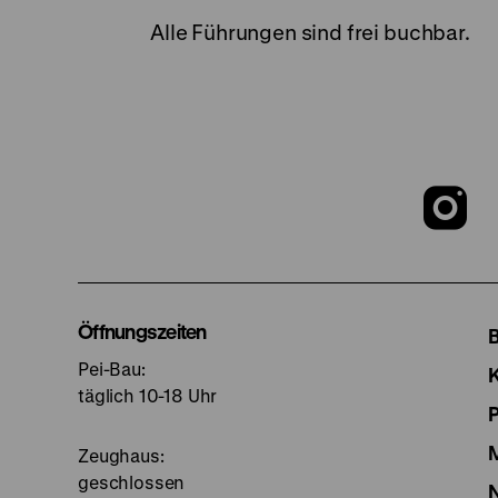
Alle Führungen sind frei buchbar.
Z
u
I
Öffnungszeiten
Pei-Bau:
S
täglich 10-18 Uhr
Zeughaus:
geschlossen