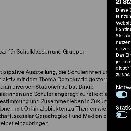
2) St
Diese 
Nutzun
Websit
kontin
Sie kö
nutzen.
einver
bar für Schulklassen und Gruppen
Das Ei
jederz
dieser
tizipative Ausstellung, die Schülerinnen und
zu uns
ich aktiv mit dem Thema Demokratie gestern
d an diversen Stationen selbst Dinge
Notw
erinnen und Schüler angeregt zu reflektieren,
itbestimmung und Zusammenleben in Zukunft
Stati
ionen mit Originalobjekten zu Themen wie
haft, sozialer Gerechtigkeit und Medien bietet
selbst einzubringen.