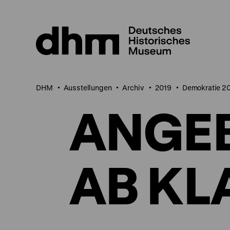
Direkt
zum
Seiteninhalt
springen
DHM
Ausstellungen
Archiv
2019
Demokratie 2
ANGE
AB KL