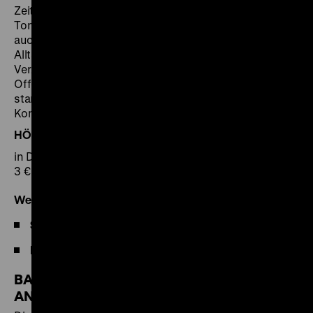
Zeitungen, aber auch Fotografien, Filme und
Tonaufnahmen sowie Graphiken und Gemälde, aber
auch um Militaria, Kleidung und Gegenstände der
Alltagskultur – in ein kohärentes System ein. Der
Verzicht auf geschlossene Wandflächen erzeugt eine
Offenheit und versinnbildlicht, dass Demokratie kein
starres System ist, sondern Kontroversen und
Kompromisse, Bewegung und Veränderung bedeutet.
HÖRFÜHRUNG ZUR AUSSTELLUNG
in Deutsch oder Englisch
3 € pro Person zzgl. Eintritt
Weitere Informationen
Stadtspaziergänge
Daten und Fakten
BARRIEREFREIE UND INKLUSIVE
ANGEBOTE