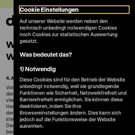
Direkt
Heute +
Cookie Einstellungen
zum
Seiteninhalt
Auf unserer Website werden neben den
springen
Navi
technisch unbedingt notwendigen Cookies
auf-
und
noch Cookies zur statistischen Auswertung
zuk
gesetzt.
WEIMAR: VOM WESEN UND
Was bedeutet das?
WERT DER DEMOKRATIE
1) Notwendig
4. April bis 22. September 2019
Diese Cookies sind für den Betrieb der Website
unbedingt notwendig, weil sie grundlegende
Vor dem Hintergrund aktueller Debatten um die Krise
Funktionen wie Sicherheit, Netzwerkfreiheit und
der liberalen Demokratie beleuchtet die Ausstellung in
Barrierefreiheit ermöglichen. Sie können diese
vier inhaltlichen Kapiteln die zentralen
deaktivieren, indem Sie ihre
Herausforderungen in Politik und Gesellschaft, die sich
den Zeitgenossinnen und Zeitgenossen damals
Browsereinstellungen ändern. Dies kann sich
stellten. Die Tatkraft, mit der Demokratinnen und
jedoch auf die Funktionsweise der Website
Demokraten dabei ans Werk gingen, ist
auswirken.
beeindruckend; ihre Modernität bestechend und