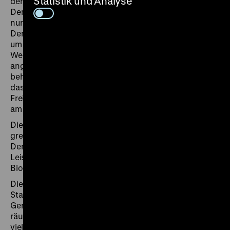
Statistik und Analyse
der wenigen entschiedenen Verteidiger der Weimarer
Demokratie. Für ihn waren Freiheit und Gleichheit nicht
nur wesentliche Grundlagen für eine liberale
Demokratie, sondern zugleich gewichtige Argumente,
um die demokratische Idee theoretisch zu begründen.
Wenn es richtig ist, dass kein Mensch ein
angeborenes Recht hat, einen anderen Menschen zu
beherrschen und wenn zugleich offensichtlich ist,
dass wir Herrschaft brauchen, um unser Leben in
Freiheit und Sicherheit führen können, dann ist sie die
am besten begründete Staatsform.
Die Ausstellung basiert auf diesen Grundgedanken. Sie
greift in ihrem Narrativ die Perspektive der
Demokratinnen und Demokraten auf, hebt deren
Leistungen hervor, beschreibt ihre Probleme, rückt ihre
Biographien in den Blick.
Die Ausstellungsarchitektur macht die demokratische
Staatsform sinnlich erfahrbar und nutzt ein
Gerüstsystem als Gestaltungsprinzip. Dieses
räumliche Tragwerk bindet die rund 250 sehr
vielseitigen Ausstellungsexponate – Plakate,