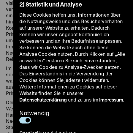
visionär bis heute. Viele der von ihnen erkämpften und
2) Statistik und Analyse
verteidigten Freiheiten und Gestaltungsspielräume
Diese Cookies helfen uns, Informationen über
sind Meilensteine und wirken bis in die Gegenwart
die Nutzungsweise und das Besucherverhalten
hinein: das 1919 eingeführte Frauenwahlrecht, der
Kompromiss als grundlegendes demokratisches
auf unserer Website zu erhalten. Dadurch
Prinzip, die Etablierung des Sozialstaates, das Ringen
können wir unser Angebot kontinuierlich
um einen offenen Umgang mit der Sexualität, die
verbessern und an Ihre Bedürfnisse anpassen.
Innovationen im Städte- und Wohnungsbau oder die
Sie können die Website auch ohne diese
Neuregelung des Verhältnisses zwischen Staat und
Analyse Cookies nutzen. Durch Klicken auf „Alle
Religion.
auswählen“ erklären Sie sich einverstanden,
dass wir Cookies zu Analyse-Zwecken setzen.
Im Fokus steht daher nicht das Ende Weimars,
Das Einverständnis in die Verwendung der
sondern wie sich die Bürgerinnen und Bürger mit dem,
Cookies können Sie jederzeit widerrufen.
was Demokratie ist und werden sollte, kontrovers
Weitere Informationen zu Cookies auf dieser
auseinandersetzten und wie sich dabei entscheidende
Prinzipien von Demokratie herausbildeten.
Website finden Sie in unserer
Datenschutzerklärung
und zu uns im
Impressum
.
Der Titel der Ausstellung geht auf das Buch
Vom
Wesen und Wert der Demokratie
des Staatsrechtlers
Notwendig
Hans Kelsen zurück, der auch die österreichische
Nachkriegsverfassung entworfen hat. Unter den
Staatsrechtslehrern der 1920er Jahre war Kelsen einer