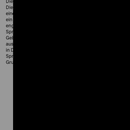
Die Ausstellung ist barrierefrei und inklusiv gestaltet.
Die Inklusiven Kommunikations-Stationen laden zu
einem partizipativen Einstieg in jeden Themenbereich
ein und bieten Informationen in deutscher und
englischer Sprache sowie in Braille, in Leichter
Sprache und in Deutscher
Gebärdensprache.
Öffentliche Führungen
mit
ausführlichen Objektbeschreibungen, mit Übersetzung
in Deutsche Gebärdensprache und in Einfacher
Sprache finden regelmäßig statt und können auch von
Gruppen gebucht werden.