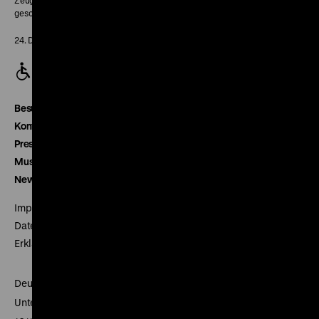
Zeughaus:
geschlossen
24. Dezember geschlossen
Besucherservice
Kontakt
Presse
Museumsverein
Newsletter
Impressum
Datenschutz
Erklärung digitale Barrierefreiheit
Deutsches Historisches Museum
Unter den Linden 2