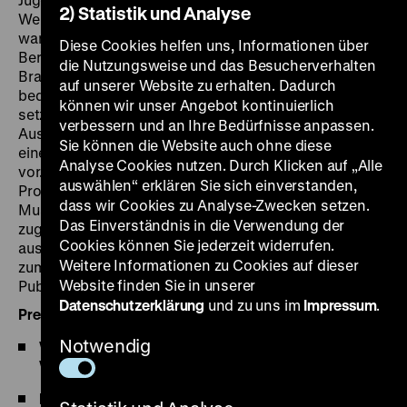
2) Statistik und Analyse
Welche Rolle spielt Migration in Berlin heute und wie
war das früher? Wofür standen bekannte Orte in
Diese Cookies helfen uns, Informationen über
Berlin-Mitte wie der Alexanderplatz oder das
die Nutzungsweise und das Besucherverhalten
Brandenburger Tor in der Geschichte und was
auf unserer Website zu erhalten. Dadurch
bedeuten sie für unseren Alltag? Ihre Ergebnisse
können wir unser Angebot kontinuierlich
setzten die Jugendlichen in selbst gestalteten
verbessern und an Ihre Bedürfnisse anpassen.
Ausstellungsboxen kreativ um und stellten diese in
Sie können die Website auch ohne diese
einer Abschlussperformance im Jugendclub
Werk9
Analyse Cookies nutzen. Durch Klicken auf „Alle
vor. Außerdem wurden die Boxen auf der Website des
auswählen“ erklären Sie sich einverstanden,
Projekts
MuseobilBOX
des Bundesverbandes
dass wir Cookies zu Analyse-Zwecken setzen.
Museumspädagogik e.V. einer breiten Öffentlichkeit
Das Einverständnis in die Verwendung der
zugänglich gemacht. Die besten Ausstellungsboxen
Cookies können Sie jederzeit widerrufen.
aus allen drei Runden präsentierten die Jugendlichen
Weitere Informationen zu Cookies auf dieser
zum Projektende gemeinsam vor internationalem
Website finden Sie in unserer
Publikum.
Datenschutzerklärung
und zu uns im
Impressum
.
Pressestimmen zum Projekt
Notwendig
Wie junge Geflüchtete Berlin erkunden, Deutsche
Welle, 25.08.2017
Lebensmittelpunkt. Ihre – Meine – Unsere Stadt,