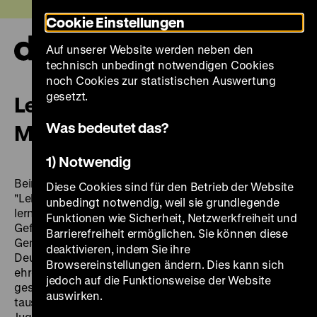
Direkt
Heute +
Cookie Einstellungen
zum
Seiteninhalt
Auf unserer Website werden neben den
springen
Navi
technisch unbedingt notwendigen Cookies
auf-
und
noch Cookies zur statistischen Auswertung
zuk
gesetzt.
LebensMITTElpunkt. Ihre –
Was bedeutet das?
Meine – Unsere Stadt
1) Notwendig
Beim Winter-, Oster- und Sommerferienprogramm
Diese Cookies sind für den Betrieb der Website
"LebensMITTElpunkt. Ihre – Meine – Unsere Stadt"
unbedingt notwendig, weil sie grundlegende
lernten sich Berliner Jugendliche und junge
Funktionen wie Sicherheit, Netzwerkfreiheit und
Geflüchtete zwischen 14 und 18 Jahren kennen.
Barrierefreiheit ermöglichen. Sie können diese
Gemeinsam besuchten sie an drei Projekttagen das
deaktivieren, indem Sie ihre
Deutsche Historische Museum und erkundten mit
Browsereinstellungen ändern. Dies kann sich
ehrenamtlichen Zeitzeugen und Infopaten
jedoch auf die Funktionsweise der Website
geschichtsträchtige Berliner Orte. In Tandems
auswirken.
tauschten sich die jungen Geflüchteten und Berliner
Jugendlichen über ihren Lebensmittelpunkt Berlin aus.