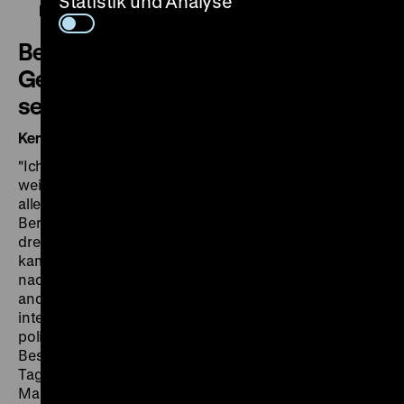
Statistik und Analyse
HIMBEER Magazin, 06.09.2017
Berliner Jugendliche und junge
Geflüchtete erkundeten Berlin und
seine Geschichte
Kennenlernen und Museumsbesuch
"Ich würde das Ferienprogramm Freunden empfehlen,
weil man alles über die Geschichte erfahren kann und
alles fragen kann. Ich habe alles über Deutschland und
Berlin gelernt und richtig verstanden", meint eine
dreizehnjährige Teilnehmerin nach dem Programm. Sie
kam erst ein Jahr zuvor mit ihrer Familie aus Syrien
nach Berlin und freundete sich schnell mit den
anderen Teilnehmenden an. Neben dem
interkulturellen Austausch wurde auch die historisch-
politische Bildung der Jugendlichen gefördert. Beim
Besuch im Deutschen Historischen Museum am ersten
Tag des Programmes legte Museumspädagogin
Martha Zan besonderen Wert darauf, genug Platz für