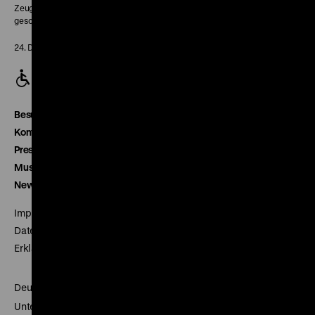
Zeughaus:
geschlossen
24. Dezember geschlossen
Besucherservice
Kontakt
Presse
Museumsverein
Newsletter
Impressum
Datenschutz
Erklärung digitale Barrierefreiheit
Deutsches Historisches Museum
Unter den Linden 2