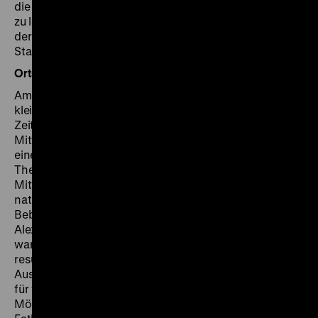
die eigenen Erzählungen und Fragen der Jugendlichen
zu lassen. Gemeinsam erkundeten sie Wendepunkte
der deutschen Geschichte, die sich im Berliner
Stadtbild spiegeln.
Ortserkundung mit älteren Berlinerinnen und Berlinern
Am zweiten Tag erkundeten die Jugendlichen in
kleinen Gruppen gemeinsam mit ehrenamtlichen
Zeitzeugen und Infopaten bekannte Orte in Berlin-
Mitte. Jeder ausgewählte Ort erzählte mindestens
einen zentralen Aspekt der deutschen Geschichte: Die
Themen reichten von der Rolle des Christentums im
Mittelalter am Beispiel der Nikolaikirche, über die
nationalsozialistische Bücherverbrennung am
Bebelplatz hin zur Friedlichen Revolution am
Alexanderplatz. "Mit den Zeitzeugen und den Tandems
war es gut, denn es gab keine peinliche Stille",
resümierte eine Teilnehmerin aus Deutschland. Der
Austausch zwischen den Generationen war besonders
für viele der unbegleiteten Geflüchteten eine gute
Möglichkeit ältere Deutsche kennenzulernen, wie Julia