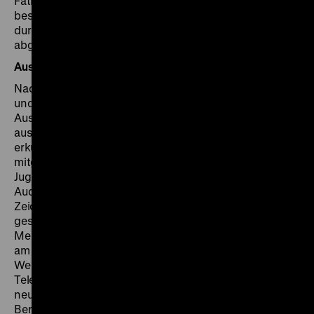
Fath vom Kooperationspartner
Flucht nach vorn
bestätigte. Auch bei den Ehrenamtlichen konnten
durch den Austausch mit den Jugendlichen Barrieren
abgebaut werden.
Ausstellungsgestaltung und Performance
Nach der Ortserkundung gestalteten die Geflüchteten
und die Berliner Jugendlichen gemeinsam
Ausstellungsboxen. Diese enthielten einen Dreiklang
aus einem betrachteten Objekt im Museum, dem
erkundeten Ort in Berlin-Mitte und einem
mitgebrachten, persönlichen Gegenstand der
Jugendlichen. Von gesprayten Bildern, über Fotos und
Audioaufnahmen hin zu Tonmodellagen und
Zeichnungen waren der Kreativität keine Grenzen
gesetzt. Ihre Ausstellung "LebensMITTElpunkt. Ihre –
Meine – Unsere Stadt" präsentierten die Jugendlichen
am dritten Tag in einer Performance auf der Bühne des
Werk9. Zum Schluss des Projektes tauschten viele ihre
Telefonnummern aus. "Ich habe viel Spaß gehabt und
neue Leute kennengelernt", bilanzierte ein 17-jähriger
Berliner und fasste damit die Stimmung der Gruppe