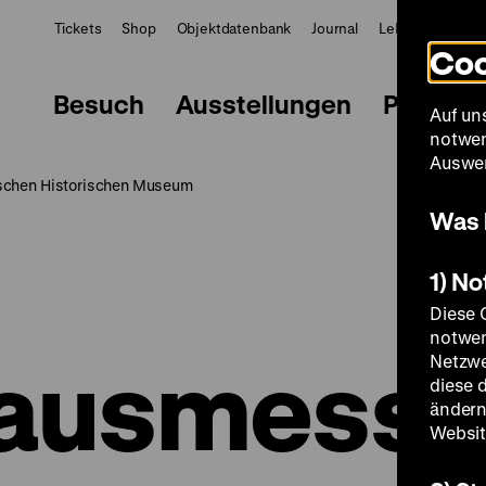
Tickets
Shop
Objektdatenbank
Journal
LeMO
ZWBE
Coo
Besuch
Ausstellungen
Progra
Auf un
notwen
Auswer
chen Historischen Museum
Was 
1) N
Diese 
notwen
ausmess
Netzwe
diese 
ändern
Websit