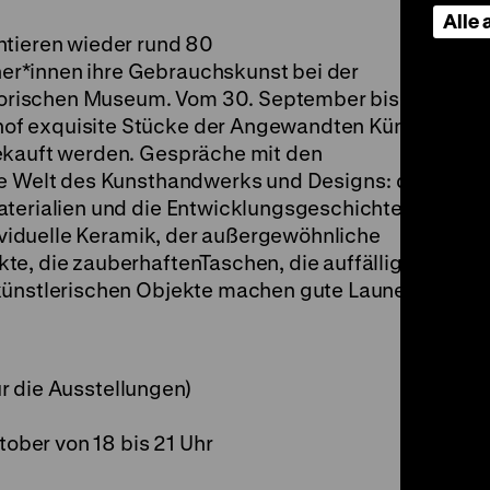
Alle
ntieren wieder rund 80
r*innen ihre Gebrauchskunst bei der
rischen Museum. Vom 30. September bis 3.
of exquisite Stücke der Angewandten Künste
ekauft werden. Gespräche mit den
ie Welt des Kunsthandwerks und Designs: den
aterialien und die Entwicklungsgeschichte der
ndividuelle Keramik, der außergewöhnliche
te, die zauberhaftenTaschen, die auffälligen
künstlerischen Objekte machen gute Laune.
für die Ausstellungen)
tober von 18 bis 21 Uhr