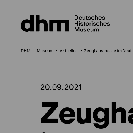
Direkt
zum
Seiteninhalt
springen
DHM
Museum
Aktuelles
Zeughausmesse im Deuts
20.09.2021
Zeugh