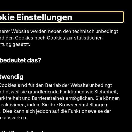
Informationen
Informationen
Suche
Heute +
Deutsch
Englisch
Zeughauskino
Dunklen
De
En
zum
zum
Modus
kie Einstellungen
Deutschen
Deutschen
umschalten
Historischen
Historischen
mm
Sammlung
Bildung
Museum
Museum
Museum
serer Website werden neben den technisch unbedingt
in
in
digen Cookies noch Cookies zur statistischen
Deutscher
Leichter
tung gesetzt.
Gebärdensprache
Sprache
bedeutet das?
otwendig
Cookies sind für den Betrieb der Website unbedingt
dig, weil sie grundlegende Funktionen wie Sicherheit,
e
rkfreiheit und Barrierefreiheit ermöglichen. Sie können
deaktivieren, indem Sie ihre Browsereinstellungen
. Dies kann sich jedoch auf die Funktionsweise der
e auswirken.