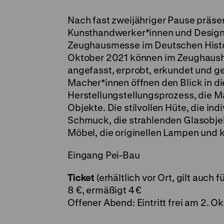
Nach fast zweijähriger Pause präse
Kunsthandwerker*innen und Designe
Zeughausmesse im Deutschen Histo
Oktober 2021 können im Zeughaush
angefasst, erprobt, erkundet und g
Macher*innen öffnen den Blick in d
Herstellungstellungsprozess, die M
Objekte. Die stilvollen Hüte, die i
Schmuck, die strahlenden Glasobjek
Möbel, die originellen Lampen und 
Eingang Pei-Bau
Ticket
(erhältlich vor Ort, gilt auch 
8 €, ermäßigt 4 €
Offener Abend: Eintritt frei am 2. Ok