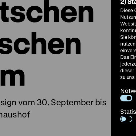
tschen
2) St
Diese 
Nutzun
Websit
ischen
kontin
Sie kö
nutzen.
einver
Das Ei
um
jederz
dieser
zu uns
Notw
sign vom 30. September bis
Stati
ghaushof