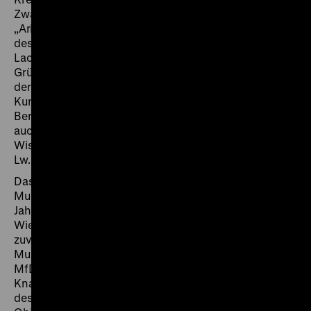
Zwangsübertragung. Die sukzessiven Schritte zur
„Arisierung“ mündeten Ende 1933 in der Enteignung
des Konzerns und des Privatvermögens der Familie
Lachmann-Mosse. Unter dem Deckmantel der
Gründung der Rudolf Mosse Stiftung GmbH wurden
der Familie auch ihre Kunstsammlungen geraubt. Die
Kunstgegenstände wurden am 6. und 7. Juni 1934 vom
Berliner Auktions-Haus Union angeboten, darunter
auch: „Lot 274. Hermann Knackfuß, geb. 1848 in
Wissen. Leopold von Dessau in der Schlacht bei Turin.
Lw. Gr. 100 x 134 cm. G.R“.
Das Gemälde war laut des Inventarbuchs des
Museums für Deutsche Geschichte (MfDG) der DDR im
Jahr 1978 in Dessau angekauft worden. Mit der
Wiedervereinigung 1990 übernahm das drei Jahre
zuvor in West-Berlin gegründete Deutsche Historische
Museum das Zeughaus und die Sammlungen des
MfDG, darunter auch das Gemälde von Hermann
Knackfuß. Die Ergebnisse der Provenienzrecherchen
des DHM lassen die Schlussfolgerung zu, dass das