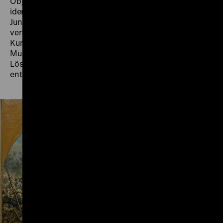
Objekt aus dem Sammlungsbestand des DHM
identisch mit dem Werk aus der „Union“-Auktion im
Juni 1934 sein muss und damit als NS-
verfolgungsbedingter Entzug einzuordnen ist. Das
Kuratorium des DHM war der Empfehlung des
Museums gefolgt, im Sinne einer fairen und gerechten
Lösung, wie sie in den Washingtoner Prinzipien
entwickelt wurden, das Bild zu restituieren.