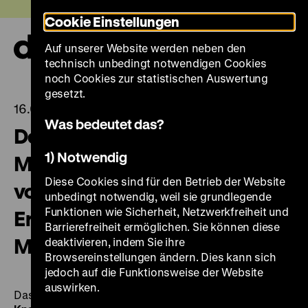
Direkt
Heute +
Cookie Einstellungen
zum
Seiteninhalt
Auf unserer Website werden neben den
springen
Navi
technisch unbedingt notwendigen Cookies
auf-
und
noch Cookies zur statistischen Auswertung
zuk
gesetzt.
16.03.2023
Was bedeutet das?
Deutsches Historisches
1) Notwendig
Museum restituiert Gemälde
Diese Cookies sind für den Betrieb der Website
von Hermann Knackfuß an die
unbedingt notwendig, weil sie grundlegende
Funktionen wie Sicherheit, Netzwerkfreiheit und
Erbengemeinschaft von Rudolf
Barrierefreiheit ermöglichen. Sie können diese
Mosse
deaktivieren, indem Sie ihre
Browsereinstellungen ändern. Dies kann sich
jedoch auf die Funktionsweise der Website
auswirken.
Das Deutsche Historische Museum hat
Hermann