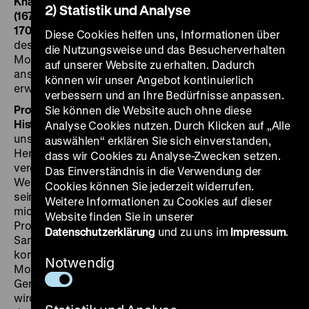
Knackfuß‘ Gemälde „Prinz Leopold von Anhalt-Dessau
2) Statistik und Analyse
(1676-1747) in der Schlacht von Turin am 07. September
1706“
aus dem Jahr 1884 an die Erbengemeinschaft
Diese Cookies helfen uns, Informationen über
des jüdischen Verlegers und Philanthropen Rudolf
die Nutzungsweise und das Besucherverhalten
Mosse restituiert. Diese ermöglichte es dem Museum
auf unserer Website zu erhalten. Dadurch
anschließend, das Werk für seine Sammlung zu
können wir unser Angebot kontinuierlich
erwerben.
verbessern und an Ihre Bedürfnisse anpassen.
Prof. Dr. Raphael Gross, Präsident der Stiftung Deutsches
Sie können die Website auch ohne diese
Historisches Museum:
„Dank intensiver Recherchen
Analyse Cookies nutzen. Durch Klicken auf „Alle
unserer Provenienzforscherinnen konnte das DHM die
auswählen“ erklären Sie sich einverstanden,
Herkunftsgeschichte des Gemäldes in den
dass wir Cookies zu Analyse-Zwecken setzen.
vergangenen Jahren im Detail nachvollziehen und das
Das Einverständnis in die Verwendung der
Werk nun im Sinne der Washingtoner Prinzipien an
Cookies können Sie jederzeit widerrufen.
seine rechtmäßigen Eigentümer zurückgeben. Es freut
Weitere Informationen zu Cookies auf dieser
mich besonders, dass das DHM mit seiner
Website finden Sie in unserer
Provenienzforschung der Rekonstruktion der
Datenschutzerklärung
und zu uns im
Impressum
.
Sammlung Mosse einen weiteren Baustein hinzufügen
konnte. Das DHM ist den Nachkommen von Rudolf
Notwendig
Mosse zu großem Dank verpflichtet, dass es das
Gemälde für seine Sammlung erwerben konnte. Es
wird in der neuen Ständigen Ausstellung, die wir