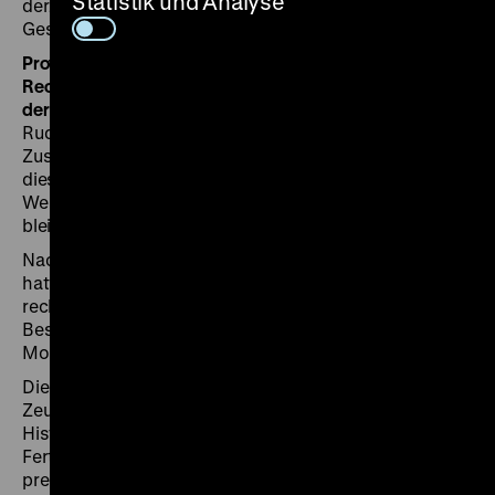
Statistik und Analyse
derzeit erarbeiten, einen wichtigen Beitrag zur
Geschichte des Zeughauses leisten.”
Prof. Dr. Jan Hegemann, Raue Partnerschaft von
Rechtsanwälten und Rechtsanwältinnen mbB, im Namen
der Erbengemeinschaft Rudolf Mosses:
„Die Erben nach
Rudolf Mosse bedanken sich für die konstruktive
Zusammenarbeit mit dem DHM bei der Abwicklung
dieses Restitutionsfalles. Sie freuen sich, dass das
Werk im DHM dauerhaft der Öffentlichkeit zugänglich
bleibt.“
Nach einem Hinweis der Mosse Art Research Initiative
hatte das Deutsche Historische Museum seit 2019
recherchiert, ob es sich bei dem Gemälde in seinem
Bestand um ein Werk aus der „Sammlung Rudolf
Mosse” handeln könne.
Die Entstehungsgeschichte des Gemäldes ist mit dem
Zeughaus, dem heutigen Standort des Deutschen
Historischen Museums, verbunden: Nach
Fertigstellung der „Ruhmeshalle der brandenburgisch-
preußischen Armee“ im Zeughaus wurden am Ende