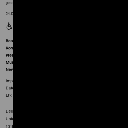
geschlossen
24. Dezember geschlossen
Besucherservice
Kontakt
Presse
Museumsverein
Newsletter
Impressum
Datenschutz
Erklärung digitale Barrierefreiheit
Deutsches Historisches Museum
Unter den Linden 2
10117 Berlin