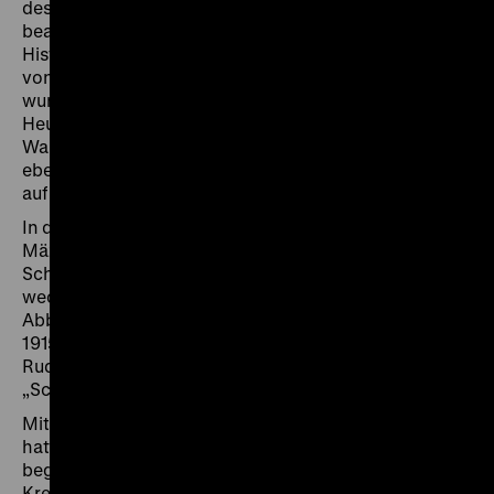
des 19. Jahrhunderts mehrere Wandgemälde
beauftragt – darunter auch ein Schlachtengemälde des
Historienmalers Hermann Knackfuß, das die Schlacht
von Turin im Jahr 1706 zeigt. Im Zweiten Weltkrieg
wurde das Werk durch Bombeneinwirkung zerstört.
Heute existieren noch der Entwurf für das
Wandgemälde sowie weitere Versionen, darunter die
ebenfalls 1884 entstandene, kleinformatigere Replik
auf Leinwand aus der Sammlung des DHM.
In der Kunstsammlung des jüdischen Verlegers und
Mäzens Rudolf Mosse (1843-1920) ist ab 1908 ein
Schlachtengemälde von Hermann Knackfuß mit
wechselnden Titeln, jedoch ohne Maßangaben oder
Abbildungen nachweisbar. Im Sammlungskatalog von
1915 und allen späteren Katalogen zur „Sammlung
Rudolf Mosse“ wird das Bild mit dem korrekten Titel
„Schlacht von Turin“ angegeben.
Mit der Ernennung Adolf Hitlers zum Reichskanzler
hatte unmittelbar die Verfolgung des Mosse-Konzerns
begonnen: Nach Publikationsverboten folgten
Kreditverweigerungen und schließlich die