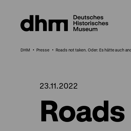
Direkt
zum
Seiteninhalt
springen
DHM
Presse
Roads not taken. Oder: Es hätte auch 
23.11.2022
Roads 