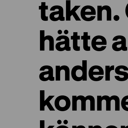
taken.
hätte 
ander
komm