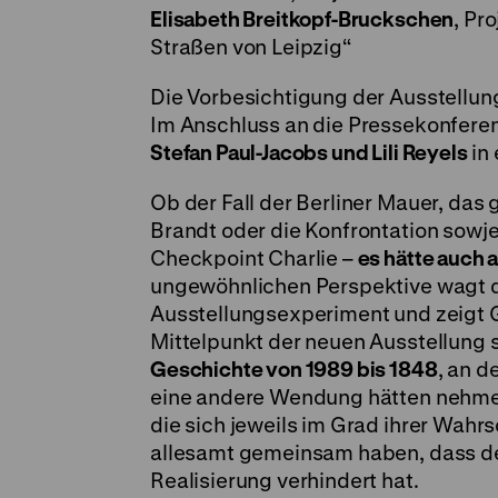
Elisabeth Breitkopf-Bruckschen
, Pr
Straßen von Leipzig“
Die Vorbesichtigung der Ausstellung
Im Anschluss an die Pressekonferen
Stefan Paul-Jacobs und Lili Reyels
in
Ob der Fall der Berliner Mauer, da
Brandt oder die Konfrontation sowj
Checkpoint Charlie –
es hätte auch
ungewöhnlichen Perspektive wagt 
Ausstellungsexperiment und zeigt 
Mittelpunkt der neuen Ausstellung 
Geschichte von 1989 bis 1848
, an 
eine andere Wendung hätten nehmen
die sich jeweils im Grad ihrer Wahrs
allesamt gemeinsam haben, dass der
Realisierung verhindert hat.