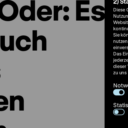
 Oder: Es
2) St
Diese 
Nutzun
Websit
auch
kontin
Sie kö
nutzen.
einver
Das Ei
s
jederz
dieser
zu uns
Notw
en
Stati