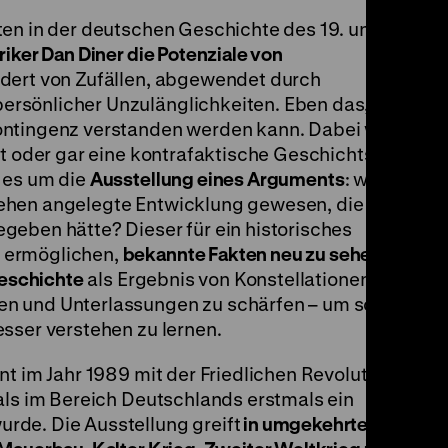
ten in der deutschen Geschichte des 19. und
riker Dan Diner die Potenziale von
ndert von Zufällen, abgewendet durch
rsönlicher Unzulänglichkeiten. Eben das,
ontingenz verstanden werden kann. Dabei wird
et oder gar eine kontrafaktische Geschichts-
 es um die
Ausstellung eines Arguments
: wie
ehen angelegte Entwicklung gewesen, die der
geben hätte? Dieser für ein historisches
 ermöglichen,
bekannte Fakten neu zu sehen
Geschichte
als Ergebnis von Konstellationen
n und Unterlassungen zu schärfen – um so die
sser verstehen zu lernen.
nt im Jahr 1989 mit der Friedlichen Revolution
als im Bereich Deutschlands erstmals ein
rde. Die Ausstellung greift
in umgekehrter