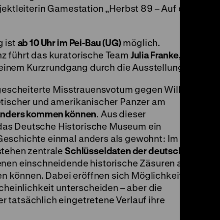
ojektleiterin Gamestation „Herbst 89 – Auf den
 ist
ab 10 Uhr im Pei-Bau (UG)
möglich.
z führt das kuratorische Team
Julia Franke,
 einem Kurzrundgang durch die Ausstellung.
s gescheiterte Misstrauensvotum gegen Willy
etischer und amerikanischer Panzer am
 anders kommen können
. Aus dieser
das Deutsche Historische Museum ein
Geschichte einmal anders als gewohnt: Im
stehen zentrale
Schlüsseldaten der deutschen
denen einschneidende historische Zäsuren auch
 können. Dabei eröffnen sich Möglichkeiten,
cheinlichkeit unterscheiden – aber die
 tatsächlich eingetretene Verlauf ihre