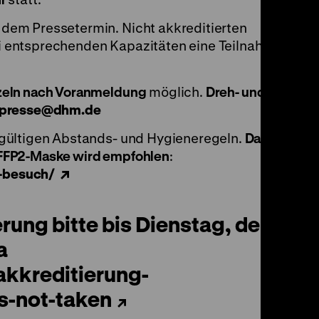
 dem Pressetermin. Nicht akkreditierten
i entsprechenden Kapazitäten eine Teilnahme
zeln nach Voranmeldung
möglich.
Dreh- und
presse
@
dhm.de
 gültigen Abstands- und Hygieneregeln.
Das
 FFP2-Maske wird empfohlen
:
-besuch/
rung bitte bis Dienstag, den
a
kkreditierung-
s-not-taken