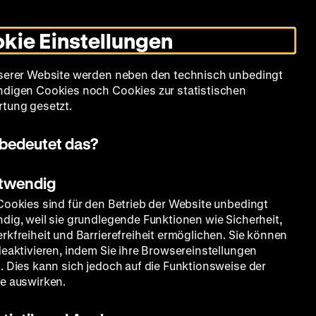
Informationen
Informationen
Suche
Heute +
Deutsch
Englisch
Zeughauskino
Dunklen
De
En
zum
zum
Modus
kie Einstellungen
Deutschen
Deutschen
umschalten
Historischen
Historischen
mm
Sammlung
Bildung
Museum
Museum
Museum
serer Website werden neben den technisch unbedingt
in
in
digen Cookies noch Cookies zur statistischen
Deutscher
Leichter
tung gesetzt.
Gebärdensprache
Sprache
bedeutet das?
otwendig
Cookies sind für den Betrieb der Website unbedingt
dig, weil sie grundlegende Funktionen wie Sicherheit,
rkfreiheit und Barrierefreiheit ermöglichen. Sie können
deaktivieren, indem Sie ihre Browsereinstellungen
. Dies kann sich jedoch auf die Funktionsweise der
e auswirken.