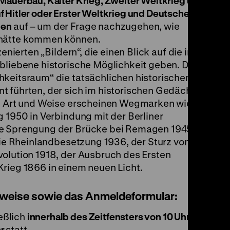
Mauerbau, Kalter Krieg, Zweiter Weltkrieg und
 Hitler oder Erster Weltkrieg und Deutscher
ten
auf – um der Frage nachzugehen, wie
 hätte kommen können.
enierten „Bildern“, die einen Blick auf die in
ebliebene historische Möglichkeit geben. Dem
hkeitsraum“ die tatsächlichen historischen
t führten, der sich im historischen Gedächtnis
se Art und Weise erscheinen Wegmarken wie die
g 1950 in Verbindung mit der Berliner
te Sprengung der Brücke bei Remagen 1945,
 die Rheinlandbesetzung 1936, der Sturz von
volution 1918, der Ausbruch des Ersten
Krieg 1866 in einem neuen Licht.
inweise sowie das Anmeldeformular:
eßlich
innerhalb des Zeitfensters von 10 Uhr
hr
statt.