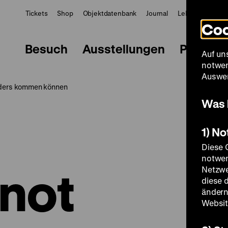
Tickets
Shop
Objektdatenbank
Journal
LeMO
ZWBE
Coo
Besuch
Ausstellungen
Progra
Auf un
notwen
Auswer
anders kommen können
Was 
1) N
Diese 
notwen
not
Netzwe
diese 
ändern
Websit