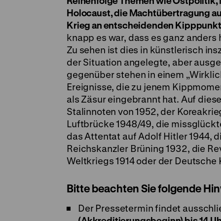
Reihenfolge Themen wie Ostpolitik, 
Holocaust, die Machtübertragung auf
Krieg an entscheidenden Kipppunk
knapp es war, dass es ganz anders
Zu sehen ist dies in künstlerisch insz
der Situation angelegte, aber ausg
gegenüber stehen in einem „Wirklic
Ereignisse, die zu jenem Kippmomen
als Zäsur eingebrannt hat. Auf die
Stalinnoten von 1952, der Koreakrie
Luftbrücke 1948/49, die missglück
das Attentat auf Adolf Hitler 1944,
Reichskanzler Brüning 1932, die Re
Weltkriegs 1914 oder der Deutsche 
Bitte beachten Sie folgende H
Der Pressetermin findet ausschli
(Akkreditierungsbeginn) bis 14 U