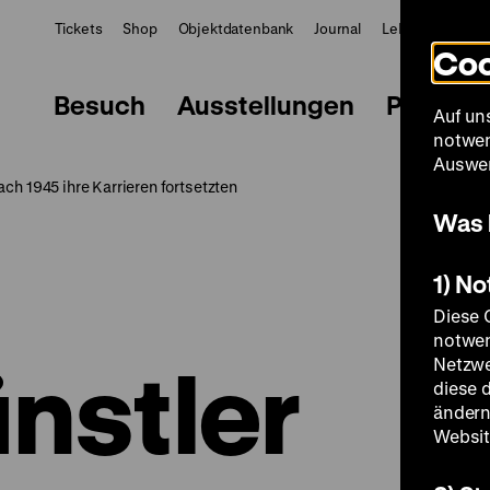
Tickets
Shop
Objektdatenbank
Journal
LeMO
ZWBE
Coo
Besuch
Ausstellungen
Progra
Auf un
notwen
Auswer
ch 1945 ihre Karrieren fortsetzten
Was 
1) N
Diese 
notwen
nstler
Netzwe
diese 
ändern
Websit