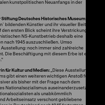
kalen kunstpolitischen Neuanfangs in der
der Stiftung Deutsches Historisches Museum:
` bildenden Künstler und ihr visueller Beitrag
den ersten Blick scheint ihre Verstrickung in
nistischen NS-Kunstbetrieb deshalb eine
ren nach 1945 auszuschließen. Umso
Ausstellung: noch immer sind zahlreiche
t. Die Beschäftigung mit diesem Erbe ist eine
.”
rin für Kultur und Medien:
„Diese Ausstellung
s gibt einen weiteren wichtigen Anstoß für
nsiver als bisher mit der Frage nach dem
des Nationalsozialismus auseinanderzusetzen.
ationalsozialisten als unabkömmlich
nd Arbeitseinsatz verschont gebliebene