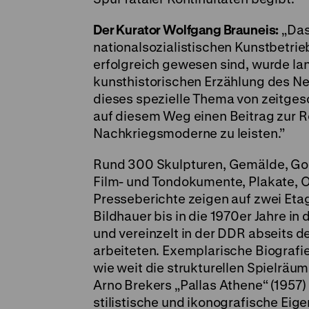
Der Kurator Wolfgang Brauneis:
„Das
nationalsozialistischen Kunstbetri
erfolgreich gewesen sind, wurde la
kunsthistorischen Erzählung des N
dieses spezielle Thema von zeitgesc
auf diesem Weg einen Beitrag zur R
Nachkriegsmoderne zu leisten.”
Rund 300 Skulpturen, Gemälde, Gob
Film- und Tondokumente, Plakate, O
Presseberichte zeigen auf zwei Et
Bildhauer bis in die 1970er Jahre in
und vereinzelt in der DDR abseits 
arbeiteten. Exemplarische Biografi
wie weit die strukturellen Spielräu
Arno Brekers „Pallas Athene“ (1957
stilistische und ikonografische Ei