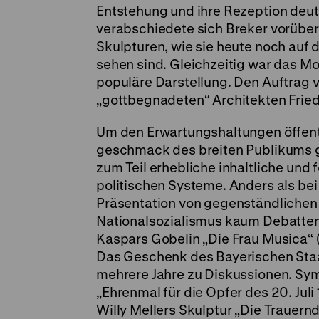
Entstehung und ihre Rezeption deutl
verabschiedete sich Breker vorübe
Skulpturen, wie sie heute noch auf
sehen sind. Gleichzeitig war das Mot
populäre Darstellung. Den Auftrag v
„gottbegnadeten“ Architekten Fried
Um den Erwartungshaltungen öffent
geschmack des breiten Publikums g
zum Teil erhebliche inhaltliche und
politischen Systeme. Anders als be
Präsentation von gegenständlichen
Nationalsozialismus kaum Debatten
Kaspars Gobelin „Die Frau Musica“ (
Das Geschenk des Bayerischen Staa
mehrere Jahre zu Diskussionen. Sy
„Ehrenmal für die Opfer des 20. Juli
Willy Mellers Skulptur „Die Trauern