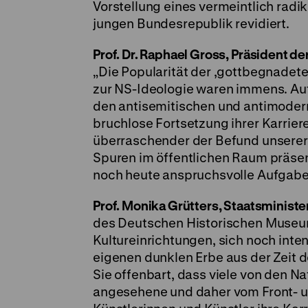
Vorstellung eines vermeintlich radi
jungen Bundesrepublik revidiert.
Prof. Dr. Raphael Gross, Präsident 
„Die Popularität der ,gottbegnadeten
zur NS-Ideologie waren immens. Auf 
den antisemitischen und antimoder
bruchlose Fortsetzung ihrer Karrie
überraschender der Befund unserer 
Spuren im öffentlichen Raum präsen
noch heute anspruchsvolle Aufgabe
Prof. Monika Grütters, Staatsministe
des Deutschen Historischen Museum
Kultureinrichtungen, sich noch inte
eigenen dunklen Erbe aus der Zeit 
Sie offenbart, dass viele von den N
angesehene und daher vom Front- u