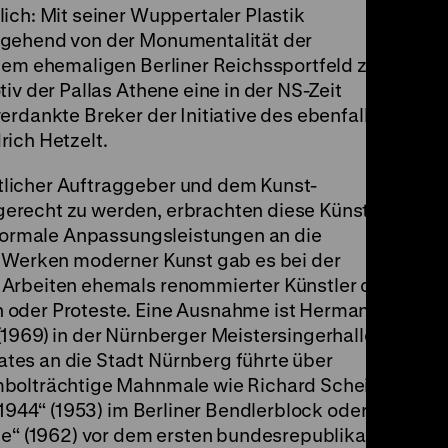
ich: Mit seiner Wuppertaler Plastik
rgehend von der Monumentalität der
 dem ehemaligen Berliner Reichssportfeld zu
iv der Pallas Athene eine in der NS-Zeit
erdankte Breker der Initiative des ebenfalls
rich Hetzelt.
licher Auftraggeber und dem Kunst-
erecht zu werden, erbrachten diese Künstler
 formale Anpassungsleistungen an die
i Werken moderner Kunst gab es bei der
 Arbeiten ehemals renommierter Künstler des
 oder Proteste. Eine Ausnahme ist Hermann
1969) in der Nürnberger Meistersingerhalle:
tes an die Stadt Nürnberg führte über
mbolträchtige Mahnmale wie Richard Scheibes
 1944“ (1953) im Berliner Bendlerblock oder
de“ (1962) vor dem ersten bundesrepublika-