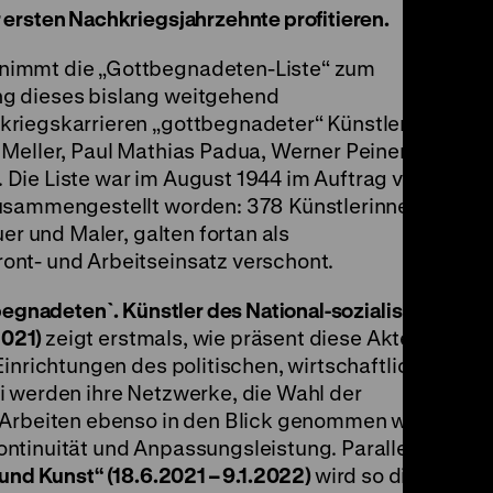
ersten Nachkriegsjahrzehnte profitieren.
nimmt die „Gottbegnadeten-Liste“ zum
g dieses bislang weitgehend
riegskarrieren „gottbegnadeter“ Künstler wie
Meller, Paul Mathias Padua, Werner Peiner,
Die Liste war im August 1944 im Auftrag von
zusammengestellt worden: 378 Künstlerinnen
uer und Maler, galten fortan als
nt- und Arbeitseinsatz verschont.
tbegnadeten`. Künstler des National-sozialismus
2021)
zeigt erstmals, wie präsent diese Akteure
Einrichtungen des politischen, wirtschaftlichen
i werden ihre Netzwerke, die Wahl der
 Arbeiten ebenso in den Blick genommen wie
ntinuität und Anpassungsleistung. Parallel
 und Kunst“
(18.6.2021 – 9.1.2022)
wird so die