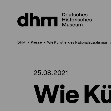
Direkt
zum
Seiteninhalt
springen
DHM
Presse
Wie Künstler des Nationalsozialismus na
25.08.2021
Wie Kü