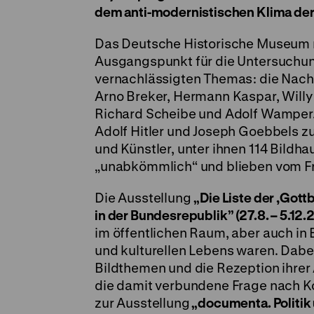
dem anti-modernistischen Klima der 
Das Deutsche Historische Museum 
Ausgangspunkt für die Untersuchun
vernachlässigten Themas: die Nachk
Arno Breker, Hermann Kaspar, Willy 
Richard Scheibe und Adolf Wamper. 
Adolf Hitler und Joseph Goebbels 
und Künstler, unter ihnen 114 Bildha
„unabkömmlich“ und blieben vom Fro
Die Ausstellung
„Die Liste der ,Got
in der Bundesrepublik” (27.8. – 5.12.
im öffentlichen Raum, aber auch in 
und kulturellen Lebens waren. Dabe
Bildthemen und die Rezeption ihrer
die damit verbundene Frage nach Ko
zur Ausstellung
„documenta. Politik