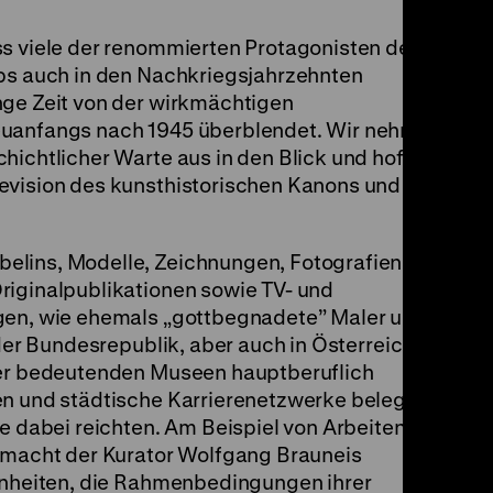
s viele der renommierten Protagonisten des
ebs auch in den Nachkriegsjahrzehnten
nge Zeit von der wirkmächtigen
euanfangs nach 1945 überblendet. Wir nehmen
hichtlicher Warte aus in den Blick und hoffen,
evision des kunsthistorischen Kanons und der
elins, Modelle, Zeichnungen, Fotografien,
riginalpublikationen sowie TV- und
agen, wie ehemals „gottbegnadete” Maler und
 der Bundesrepublik, aber auch in Österreich
der bedeutenden Museen hauptberuflich
en und städtische Karrierenetzwerke belegen,
me dabei reichten. Am Beispiel von Arbeiten wie
) macht der Kurator Wolfgang Brauneis
genheiten, die Rahmenbedingungen ihrer