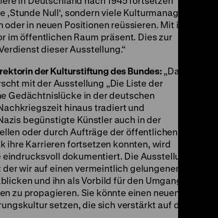
riere in Deutschland nach 1945 fortsetzen
e ‚Stunde Null‘, sondern viele Kulturmanager
 oder in neuen Positionen reüssieren. Mit ihren
or im öffentlichen Raum präsent. Dies zur
 Verdienst dieser Ausstellung.“
rektorin der Kulturstiftung des Bundes:
„Das
cht mit der Ausstellung „Die Liste der
he Gedächtnislücke in der deutschen
 Nachkriegszeit hinaus tradiert und
zis begünstigte Künstler auch in der
len oder durch Aufträge der öffentlichen
 ihre Karrieren fortsetzen konnten, wird
le eindrucksvoll dokumentiert. Die Ausstellung
t der wir auf einen vermeintlich gelungenen
blicken und ihn als Vorbild für den Umgang mit
en zu propagieren. Sie könnte einen neuen
ungskultur setzen, die sich verstärkt auf die