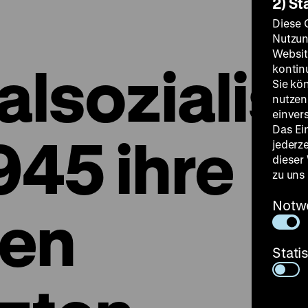
2) St
Diese 
Nutzun
Websit
alsoziali
kontin
Sie kö
nutzen.
einver
Das Ei
945 ihre
jederz
dieser
zu uns
Notw
ren
Stati