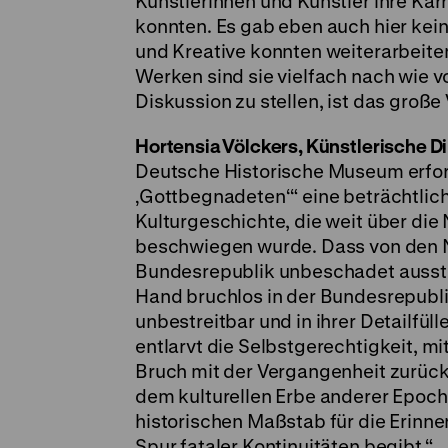
Künstlerinnen und Künstler ihre Kar
konnten. Es gab eben auch hier kein
und Kreative konnten weiterarbeiten
Werken sind sie vielfach nach wie v
Diskussion zu stellen, ist das große
Hortensia Völckers, Künstlerische Di
Deutsche Historische Museum erfors
‚Gottbegnadeten‘“ eine beträchtlic
Kulturgeschichte, die weit über die
beschwiegen wurde. Dass von den Na
Bundesrepublik unbeschadet ausstel
Hand bruchlos in der Bundesrepublik
unbestreitbar und in ihrer Detailfül
entlarvt die Selbstgerechtigkeit, mi
Bruch mit der Vergangenheit zurück
dem kulturellen Erbe anderer Epoch
historischen Maßstab für die Erinner
Spur fataler Kontinuitäten begibt.“