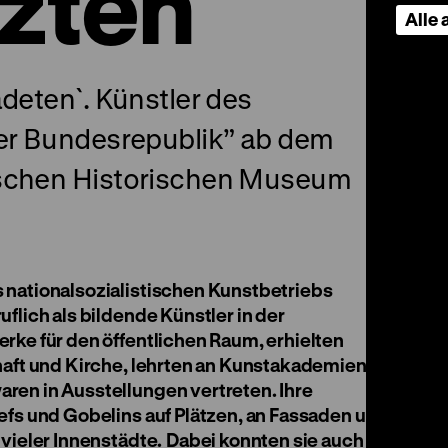
tzten
Alle
adeten`. Künstler des
der Bundesrepublik” ab dem
tschen Historischen Museum
 nationalsozialistischen Kunstbetriebs
flich als bildende Künstler in der
rke für den öffentlichen Raum, erhielten
haft und Kirche, lehrten an Kunstakademien,
en in Ausstellungen vertreten. Ihre
fs und Gobelins auf Plätzen, an Fassaden und in
vieler Innenstädte.
Dabei konnten sie auch von