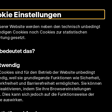
Informationen
Informationen
Suche
Heute +
Deutsch
Englisch
Zeughauskino
Dunklen
De
En
zum
zum
Modus
kie Einstellungen
Deutschen
Deutschen
umschalten
Historischen
Historischen
mm
Sammlung
Bildung
Museum
Museum
Museum
serer Website werden neben den technisch unbedingt
in
in
digen Cookies noch Cookies zur statistischen
Deutscher
Leichter
tung gesetzt.
Gebärdensprache
Sprache
bedeutet das?
otwendig
Cookies sind für den Betrieb der Website unbedingt
dig, weil sie grundlegende Funktionen wie Sicherheit,
rkfreiheit und Barrierefreiheit ermöglichen. Sie können
deaktivieren, indem Sie ihre Browsereinstellungen
. Dies kann sich jedoch auf die Funktionsweise der
e auswirken.