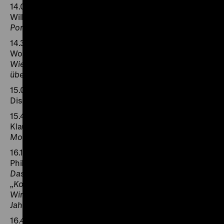
14.00
William Marshall, Stirling
Port Cities of the „French Atlantic“
14.30
Wolfgang Reinhard, Freiburg
Wie aus Opfern Täter wurden. Wandel vom Wissen
über die Welt
15.00
Diskussion
15.45
Klaus Schwabe, Aachen
Monnet und Amerika
16.15
Philipp Robinson Rössner, Manchester
Das Meer und die Konzeption von „Markt“,
„Konnektivität“ und Wettbewerb im vorklassischen
Wirtschaftsdenken insbesondere des 18.
Jahrhunderts
16.45