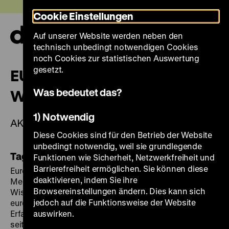
Direkt
Heute +
Cookie Einstellungen
zum
Seiteninhalt
Auf unserer Website werden neben den
springen
Navi
technisch unbedingt notwendigen Cookies
auf-
und
noch Cookies zur statistischen Auswertung
zuk
gesetzt.
EUROPA, DAS MEER UND DIE
Was bedeutet das?
WELT
1) Notwendig
AKTEURE, AGENTEN, ABENTEURER
Diese Cookies sind für den Betrieb der Website
unbedingt notwendig, weil sie grundlegende
Tagung in Berlin, 7./8. November 2014
Funktionen wie Sicherheit, Netzwerkfreiheit und
Barrierefreiheit ermöglichen. Sie können diese
Europa ist ein maritimer Kontinent. Europa wurde vom
deaktivieren, indem Sie ihre
Meer aus erschlossen. Seeleute, Kaufleute und
Browsereinstellungen ändern. Dies kann sich
Wissenschaftler durchkreuzten nicht einfach nur die
jedoch auf die Funktionsweise der Website
europäischen Küstengewässer. Vielmehr trugen ihre
Erfahrungen und das von ihnen erworbene Wissen
auswirken.
seit der Antike dazu bei, das Meer zu entmythisieren