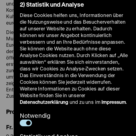
und besser zu verstehen. Durch sie traten Völker in
2) Statistik und Analyse
Kontakt miteinander, und es entstand ein umfassender
Diese Cookies helfen uns, Informationen über
Kulturaustausch, der im Guten wie im Schlechten die
die Nutzungsweise und das Besucherverhalten
europäische Zivilisation prägte.
auf unserer Website zu erhalten. Dadurch
Die gemeinsame Tagung des Deutschen Historischen
können wir unser Angebot kontinuierlich
Museums, des Jean-Monnet-Lehrstuhls für
verbessern und an Ihre Bedürfnisse anpassen.
Europäische Geschichte der Universität zu Köln und
Sie können die Website auch ohne diese
der Ranke-Gesellschaft, Vereinigung für Geschichte im
Analyse Cookies nutzen. Durch Klicken auf „Alle
öffentlichen Leben e.V., dient der Konkretisierung
auswählen“ erklären Sie sich einverstanden,
erster Ideen für ein gemeinsames Ausstellungsprojekt
dass wir Cookies zu Analyse-Zwecken setzen.
zum Thema „Europa und das Meer“. Ziel ist es, erstmals
Das Einverständnis in die Verwendung der
umfassend und in epochenübergreifendem Rahmen zu
Cookies können Sie jederzeit widerrufen.
zeigen, welche Bedeutung das Meer für die
Weitere Informationen zu Cookies auf dieser
Entwicklung der europäischen Zivilisation und das
Website finden Sie in unserer
Zusammenwachsen Europas besitzt.
Datenschutzerklärung
und zu uns im
Impressum
.
Programm
Notwendig
Fr. 07.11.2014