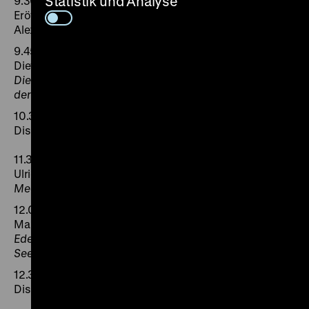
Statistik und Analyse
9.30
Eröffnung und Begrüßung
Alexander Koch, Berlin und Jürgen Elvert, Köln
9.45
Dietmar Rothermund, Heidelberg
Die „Agency“ der Menschen und Mächte im Zeitalter
der europäischen Expansion
10.30
Diskussion
11.30
Ulrich Fellmeth, Stuttgart-Hohenheim
Meer und Häfen in der europäischen Antike
12.00
Markus A. Denzel, Leipzig
Edelmetalle als „Katalysatoren“ des frühneuzeitlichen
Seehandels und der maritimen Entwicklung Europas
12.30
Diskussion