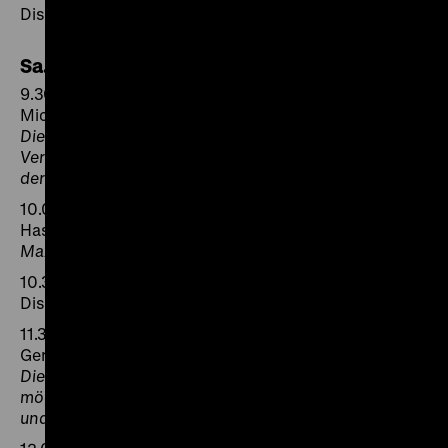
Diskussion
Sa., 08.11.2014
9.30
Michael Jeismann, Dakar
Die Liebe geht über das Meer. Verbot und
Vermischung. Transkulturelle Paare und die Geschichte
der Zugehörigkeit
10.00
Hasso Spode, Berlin
Max Weber und die Europäizität des Kapitalismus
10.30
Diskussion
11.30
Gerd Hoffmann-Wieck, Kiel
Die Geschichte der Meeresforschung und ihre
mögliche Visualisierung in der Ausstellung „Europa
und das Meer“