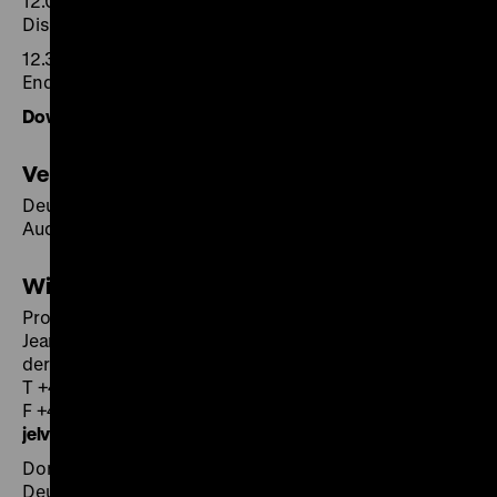
12.00
Diskussion
12.30
Ende der Tagung
Download des Programms als PDF
Veranstaltungsort
Deutsches Historisches Museum
Auditorium in der Ausstellungshalle
Wissenschaftliche Leitung
Prof. Dr. Jürgen Elvert
Jean-Monnet-Lehrstuhl für Europäische Geschichte
der Universität zu Köln
T +49 221 470-5782/-2100
F +49 221 470-5086
jelvert
@
uni-koeln.de
Dorlis Blume M.A.
Deutsches Historisches Museum