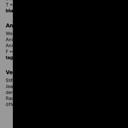
T +49 30 20304-211
blume
@
dhm.de
Anmeldung
Wegen der begrenzten Anzahl der Sitzplätze ist eine
Anmeldung erforderlich.
Anmeldeschluss ist der 24. Oktober 2014.
F +49 30 20304-412
tagungsbuero
@
dhm.de
Veranstalter
Stiftung Deutsches Historisches Museum
Jean-Monnet-Lehrstuhl für Europäische Geschichte
der Universität zu Köln
Ranke-Gesellschaft, Vereinigung für Geschichte im
öffentlichen Leben e.V.