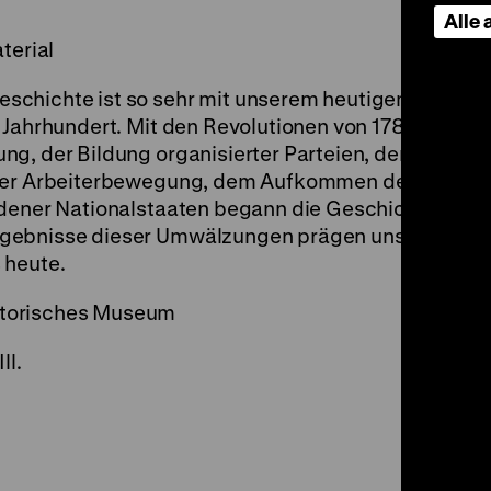
Alle
erial
schichte ist so sehr mit unserem heutigen
 Jahrhundert. Mit den Revolutionen von 1789
g, der Bildung organisierter Parteien, der
g der Arbeiterbewegung, dem Aufkommen des
ndener Nationalstaaten begann die Geschichte
rgebnisse dieser Umwälzungen prägen unser
 heute.
torisches Museum
ll.