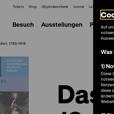
Tickets
Shop
Objektdatenbank
Journal
LeMO
ZWBE
Coo
Besuch
Ausstellungen
Progra
Auf un
notwen
Auswer
ndert: 1789–1918
Was 
1) N
Diese 
notwen
Das 
Netzwe
diese 
ändern
Websit