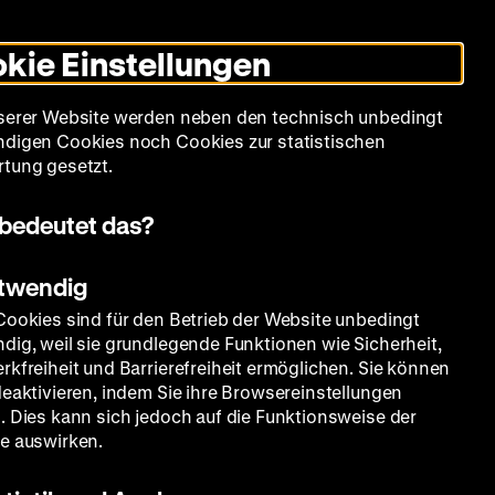
Informationen
Informationen
Suche
Heute +
Deutsch
Englisch
Zeughauskino
Dunklen
De
En
zum
zum
Modus
kie Einstellungen
Deutschen
Deutschen
umschalten
Historischen
Historischen
mm
Sammlung
Bildung
Museum
Museum
Museum
serer Website werden neben den technisch unbedingt
in
in
digen Cookies noch Cookies zur statistischen
Deutscher
Leichter
tung gesetzt.
Gebärdensprache
Sprache
bedeutet das?
otwendig
Cookies sind für den Betrieb der Website unbedingt
dig, weil sie grundlegende Funktionen wie Sicherheit,
lange
rkfreiheit und Barrierefreiheit ermöglichen. Sie können
deaktivieren, indem Sie ihre Browsereinstellungen
. Dies kann sich jedoch auf die Funktionsweise der
e auswirken.