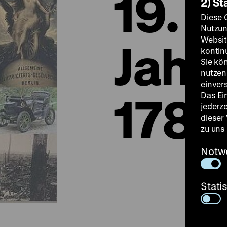
19.
2) St
Diese 
Nutzun
Websit
Jahr
kontin
Sie kö
nutzen.
einver
1789
Das Ei
jederz
dieser
zu uns
Notw
Stati