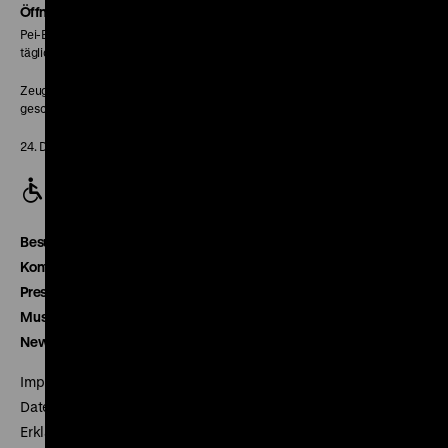
Seite
Öffnungszeiten
Pei-Bau:
täglich 10-18 Uhr
Zeughaus:
geschlossen
24. Dezember geschlossen
Besucherservice
Kontakt
Presse
Museumsverein
Newsletter
Impressum
Datenschutz
Erklärung digitale Barrierefreiheit