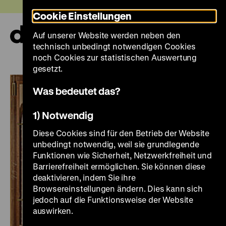
Direkt
Heute +
Cookie Einstellungen
zum
Seiteninhalt
Auf unserer Website werden neben den
springen
Navi
technisch unbedingt notwendigen Cookies
auf-
und
noch Cookies zur statistischen Auswertung
zuk
gesetzt.
Was bedeutet das?
1) Notwendig
Diese Cookies sind für den Betrieb der Website
unbedingt notwendig, weil sie grundlegende
Funktionen wie Sicherheit, Netzwerkfreiheit und
Barrierefreiheit ermöglichen. Sie können diese
deaktivieren, indem Sie ihre
Browsereinstellungen ändern. Dies kann sich
jedoch auf die Funktionsweise der Website
auswirken.