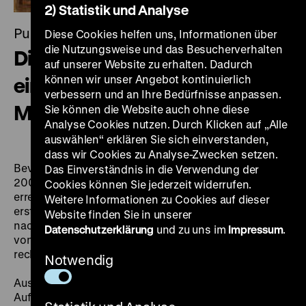
2) Statistik und Analyse
Publikation
Diese Cookies helfen uns, Informationen über
die Nutzungsweise und das Besucherverhalten
Die verborgene Geschichte
auf unserer Website zu erhalten. Dadurch
können wir unser Angebot kontinuierlich
eines Gemäldes von Adolph
verbessern und an Ihre Bedürfnisse anpassen.
Menzel
Sie können die Website auch ohne diese
Analyse Cookies nutzen. Durch Klicken auf „Alle
auswählen“ erklären Sie sich einverstanden,
dass wir Cookies zu Analyse-Zwecken setzen.
Bevor das Gemälde "Borussia" von Adolph Menzel
Das Einverständnis in die Verwendung der
2001 an das Deutsche Historische Museum kam,
Cookies können Sie jederzeit widerrufen.
erregte es großes öffentliches Interesse. Es war das
Weitere Informationen zu Cookies auf dieser
erste Kunstwerk eines Berliner Museums, welches
Website finden Sie in unserer
nach Verabschiedung der "Washingtoner Erklärung"
Datenschutzerklärung
und zu uns im
Impressum
.
von 1998 aus deutschem Bundesbesitz an die
rechtmäßigen Erben im Jahre 2000 restituiert wurde.
Notwendig
Ausgehend von den zum Teil rätselhaft wirkenden
Aufschriften und Etiketten der Gemälderückseite lässt