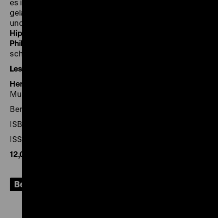
es ihm und seiner Underground-Band AG Geige
gelang, in der DDR elektronische Musik zu machen
und zu verbreiten. Schließlich beleuchtet
Dominique
Hipp
den Stammtisch als deutsches Phänomen, und
Philipp Springer
fragt, was Menschen Museen
schenken – und warum.
Leseprobe
Herausgegeben von:
Stiftung Deutsches Historisches
Museum
Berlin 2023, 102 Seiten
ISBN 978-3-86102-231-2
ISSN 2626-8094
12,00€
, zzgl. Porto
Bestellen