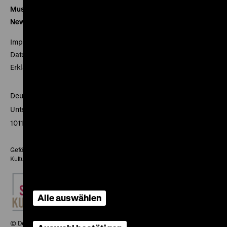
Museumsverein
Newsletter
Impressum
Datenschutz
Erklärung digitale Barrierefreiheit
Deutsches Historisches Museum
Unter den Linden 2
10117 Berlin
Gefördert mit Mitteln des Beauftragten der Bundesregierung für
Kultur und Medien
Alle auswählen
© Deutsches Historisches Museum, 2026