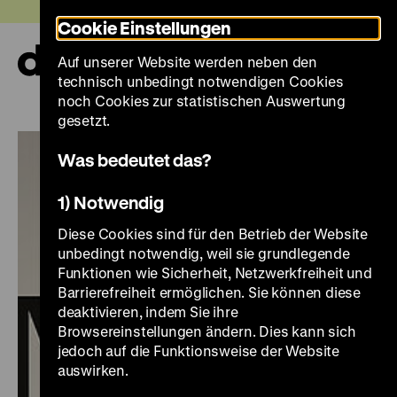
Direkt
Heute +
Cookie Einstellungen
zum
Seiteninhalt
Auf unserer Website werden neben den
springen
Navi
technisch unbedingt notwendigen Cookies
auf-
und
noch Cookies zur statistischen Auswertung
zuk
gesetzt.
Was bedeutet das?
1) Notwendig
Diese Cookies sind für den Betrieb der Website
unbedingt notwendig, weil sie grundlegende
Funktionen wie Sicherheit, Netzwerkfreiheit und
Barrierefreiheit ermöglichen. Sie können diese
deaktivieren, indem Sie ihre
Browsereinstellungen ändern. Dies kann sich
jedoch auf die Funktionsweise der Website
auswirken.