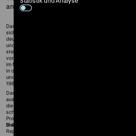
Statistik und Analyse
antikoloniales Denken
Das fünfte Heft der „Historischen Urteilskraft” befasst
sich mit kolonialem und antikolonialem Denken in der
deutschen Geschichte. Es fragt, wie sich Kant, Herder
und Hegel zum Kolonialismus positioniert haben, und
stellt zeitgenössische Kritiker der deutschen Kolonien
vor. Zudem geht es um kolonialistische Bewegungen
im Nationalsozialismus und um die Kolonialismuskritik
in dieser Zeit, um den Antikolonialismus in der DDR
und die kritischen Stimmen in der Bundesrepublik vor
1989.
Daneben führt die Schriftstellerin
Barbara Honigmann
aus, warum die Erzählung der Geschichte immer auch
die Geschichte der Erzählung ist.
Rosemarie Burgstaller
schreibt über die nationalsozialistische
Propagandaausstellung „Das Sowjetparadies”.
Jens
Bisky
widmet sich dem untergegangenen Palast der
Republik. Der Musiker
Frank Bretschneider
erzählt, wie