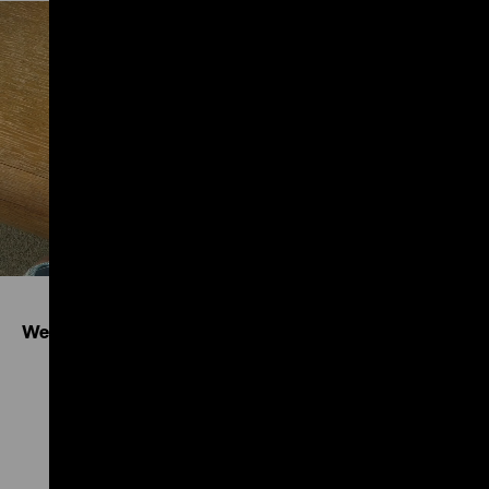
Play
Weitere Ausgaben entdecken
Seite
nach
oben