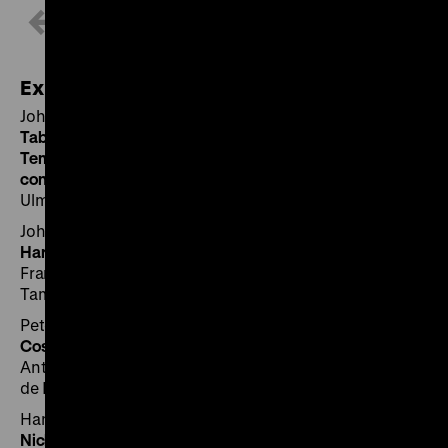
1 / 8
Exponate
Johannes Kepler (1571 – 1630)
Tabulae Rudolphinae, Quibus Astronomicae Scientiae,
Temporum longinquitate collapsae Restauratio
continetur
Ulm: Jonas Sauer, 1627 I RA 01/291
Johannes Kepler (1571 – 1630)
Harmonices Mundi Libri V
Frankfurt am Main: Johannes Planck für Gottfried
Tambach, 1619 I RA 97/500
Peter Apian (1495 – 1552)
Cosmographia
Antwerpen: Aegidius Coppens van Diest für Gregorius
de Bonte, 1545 I R 97/503
Hansrudi Wäscher (1928 – 2016)
Nick – Angriff aus dem Weltall