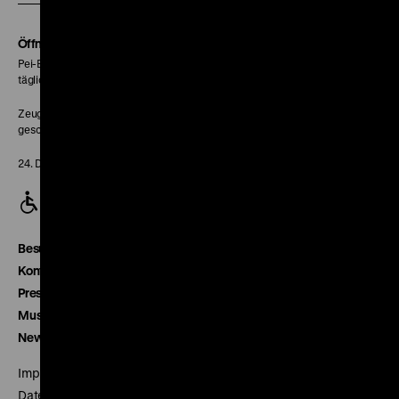
Soundcloud
Seite
Öffnungszeiten
Pei-Bau:
täglich 10-18 Uhr
Zeughaus:
geschlossen
24. Dezember geschlossen
Besucherservice
Kontakt
Presse
Museumsverein
Newsletter
Impressum
Datenschutz