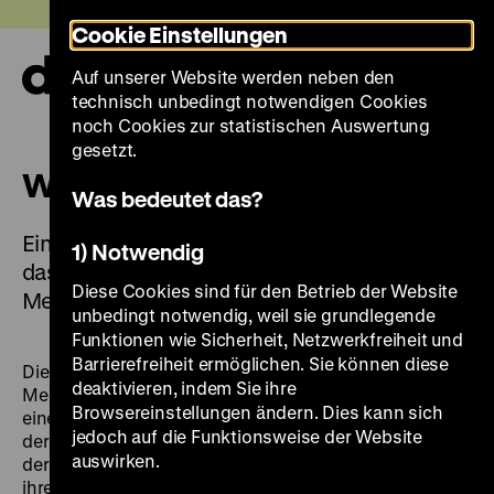
Direkt
Heute +
Cookie Einstellungen
zum
Seiteninhalt
Auf unserer Website werden neben den
springen
Navi
technisch unbedingt notwendigen Cookies
auf-
und
noch Cookies zur statistischen Auswertung
zuk
gesetzt.
Weltbilder und Bilderwelten
Was bedeutet das?
Eine Ausstellung der DHM Bibliothek – über
1) Notwendig
das Weltall und seine Faszination für die
Diese Cookies sind für den Betrieb der Website
Menschen
unbedingt notwendig, weil sie grundlegende
Funktionen wie Sicherheit, Netzwerkfreiheit und
Barrierefreiheit ermöglichen. Sie können diese
Die Astronomie ist so alt wie die
deaktivieren, indem Sie ihre
Menschheitsgeschichte selbst. Die Anerkenntnis
Browsereinstellungen ändern. Dies kann sich
einer göttlichen Schöpfung des Himmels, der Sonne,
jedoch auf die Funktionsweise der Website
der Sterne und der Erde wich in der frühen Neuzeit mit
auswirken.
der Entdeckung der Planeten und der Erforschung
ihrer Umlaufbahnen dem Bewusstsein, dass nicht die