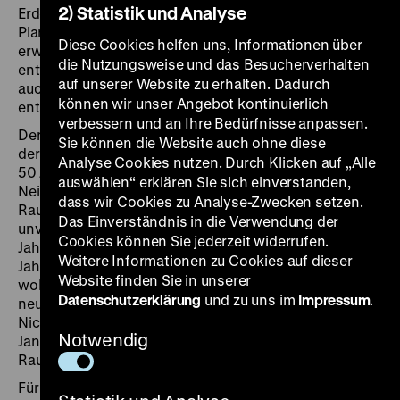
2) Statistik und Analyse
Erde sondern die Sonne der Mittelpunkt des
Planetensystems ist. Mit dem neuen Wissen und den
Diese Cookies helfen uns, Informationen über
erweiterten technischen Möglichkeiten der Raumfahrt
die Nutzungsweise und das Besucherverhalten
entwickelte sich die Vorstellung des Weltalls parallel
auf unserer Website zu erhalten. Dadurch
auch in der Fiktion weiter: Das „Science-Fiction“-Genre
können wir unser Angebot kontinuierlich
entstand.
verbessern und an Ihre Bedürfnisse anpassen.
Der Raumfahrt – seit einem Jahrhundert Bestandteil
Sie können die Website auch ohne diese
der Erforschung des Weltraums – gelangen vor etwa
Analyse Cookies nutzen. Durch Klicken auf „Alle
50 Jahren die ersten bedeutenden Fortschritte. Bevor
auswählen“ erklären Sie sich einverstanden,
Neil Armstrong 1969 auf dem Mond landete, war es die
dass wir Cookies zu Analyse-Zwecken setzen.
Raumsonde „Luna 9“, die am 3. Februar 1966
Das Einverständnis in die Verwendung der
unversehrt den Mond erreichte. Vor inzwischen zehn
Cookies können Sie jederzeit widerrufen.
Jahren startete die Raumsonde „New Horizons“. Im
Weitere Informationen zu Cookies auf dieser
Jahr 2015 flog sie an dem Zwergplaneten Pluto vorbei,
Website finden Sie in unserer
wobei ihr erstaunliche Aufnahmen gelangen, die zu
Datenschutzerklärung
und zu uns im
Impressum
.
neuen Erkenntnissen über den Himmelskörper führten.
Nicht immer jedoch war die Raumfahrt erfolgreich: Im
Notwendig
Januar 1986 – vor 30 Jahren – explodierte die
Raumfähre „Challenger“ 73 Sekunden nach dem Start.
Für den Menschen ist das Universum noch immer eine