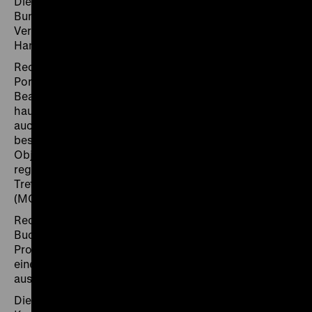
Die Datenbank ist 2008 in Kooperation mit dem
Bundesamt für zentrale Dienste und offene
Vermögensfragen (BADV) und dem Historiker Dr.
Hanns-Christian Löhr entstanden.
Recherchierbar sind Bilder, Skulpturen, Möbel,
Porzellan und Tapisserien, die Adolf Hitler und seine
Beauftragten vom Ende der 1930er Jahre bis 1945
hauptsächlich für ein in Linz geplantes Museum, aber
auch für andere Sammlungen kauften oder aus
beschlagnahmten Besitz übernahmen. Eine Vielzahl an
Objekten ist im Central Collecting Point München
registriert worden. Wo dies bekannt ist, wird in der
Trefferanzeige auf die oben beschriebene Datenbank
(MCCP) verlinkt.
Recherchehinweis: Nach Eingabe von mindestens drei
Buchstaben eines Suchbegriffs in eines der Suchfelder
Provenienz, Titel, Künstler und Verbleib öffnet sich
eine Vorschlagsliste, aus der Sie einen Eintrag
auswählen können.
Die Einträge in der Datenbank entsprechen dem