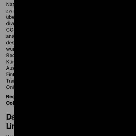
Nazi-Deutschland besetzten Gebieten in der Zeit
zwischen 1933 und 1945 geraubt, beschlagnahmt oder
über den Kunsthandel verkauft worden waren, aus den
diversen Sammeldepots nach München zu holen. Im
CCP wurden die Kunstobjekte inventarisiert, um sie
anschließend restituieren zu können. Die Karteikarten
des CCP, die im Bundesarchiv verwahrt werden,
wurden gescannt und transkribiert, sodass
Recherchen nach Einträgen möglich sind zu
Künstler*innen, Einlieferer*innen, den
Auslagerungsorten und den Vorbesitzer*innen. Die
Einträge in der Datenbank entsprechen dem
Transkriptions- und Kenntnisstand zum Zeitpunkt der
Onlinestellung.
Recherche in der Datenbank zum Münchener Central
Collecting Point (CCP Munich)
Datenbank zum „Sonderauftrag
Linz“