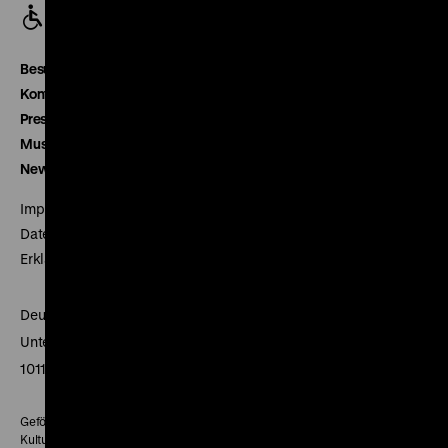
Besucherservice
Kontakt
Presse
Museumsverein
Newsletter
Impressum
Datenschutz
Erklärung digitale Barrierefreiheit
Deutsches Historisches Museum
Unter den Linden 2
10117 Berlin
Gefördert mit Mitteln des Beauftragten der Bundesregierung für
Kultur und Medien