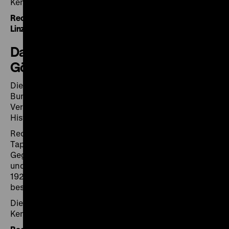
Kenntnisstand bei Onlinestellung.
Recherche in der Datenbank zum „Sonderauftrag
Linz“
Datenbank „Sammlung Hermann
Göring“
Die Datenbank ist 2012 in Zusammenarbeit mit dem
Bundesamt für zentrale Dienste und offene
Vermögensfragen (BADV), dem Bundesarchiv und dem
Historiker Dr. Hanns Christian Löhr entstanden.
Recherchierbar sind Bilder, Skulpturen, Möbel,
Tapisserien und andere kunsthandwerkliche
Gegenstände, die Hermann Göring, Reichsmarschall
und Stellvertreter von Adolf Hitler, von Ende der
1920er Jahre bis 1945 kaufte oder aus
beschlagnahmtem Besitz übernahm.
Die Einträge in der Datenbank entsprechen dem
Kenntnisstand bei Onlinestellung.