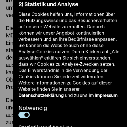
in der Zeit von 1933 bis 1945. Sie sind
2) Statistik und Analyse
unterschiedlich strukturiert und bieten
Diese Cookies helfen uns, Informationen über
verschiedene Ansätze für Recherchen.
die Nutzungsweise und das Besucherverhalten
auf unserer Website zu erhalten. Dadurch
Die Datenbank zum Central Collecting Point
können wir unser Angebot kontinuierlich
München enthält Informationen zu
verbessern und an Ihre Bedürfnisse anpassen.
Einzelobjekten oder Objektkonvoluten, sie
Sie können die Website auch ohne diese
stammen von den historischen Karteikarten
Analyse Cookies nutzen. Durch Klicken auf „Alle
der Sammelstelle, die transkribiert und
auswählen“ erklären Sie sich einverstanden,
dass wir Cookies zu Analyse-Zwecken setzen.
ausgewertet wurden. In dieser Datenbank
Das Einverständnis in die Verwendung der
kann daher direkt anhand der Archivalien zu
Cookies können Sie jederzeit widerrufen.
Objekten, ihren Verlagerungsorten und
Weitere Informationen zu Cookies auf dieser
Provenienzen recherchiert werden.
Website finden Sie in unserer
Datenschutzerklärung
und zu uns im
Impressum
.
Die Datenbanken zum „Sonderauftrag Linz“
und zur Sammlung Görings hingegen bündeln
Notwendig
aus verschiedenen Quellen
zusammengetragene Informationen zu