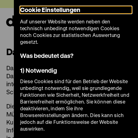
Direkt
Heute +
Cookie Einstellungen
zum
Seiteninhalt
Auf unserer Website werden neben den
springen
Navi
technisch unbedingt notwendigen Cookies
auf-
und
noch Cookies zur statistischen Auswertung
zuk
gesetzt.
Datenbanken
Was bedeutet das?
Das Deutsche Historische Museum stellt drei
1) Notwendig
Datenbanken bereit für Recherchen der
Diese Cookies sind für den Betrieb der Website
internationalen Provenienzforschung zum
unbedingt notwendig, weil sie grundlegende
Schwerpunkt NS-Raubgut.
Funktionen wie Sicherheit, Netzwerkfreiheit und
Barrierefreiheit ermöglichen. Sie können diese
Die Datenbanken zum Central Collecting Point
deaktivieren, indem Sie ihre
München, zum „Sonderauftrag Linz“ und zur
Browsereinstellungen ändern. Dies kann sich
Kunstsammlung Hermann Görings bieten
jedoch auf die Funktionsweise der Website
auswirken.
Informationen zu Bewegungen von Objekten