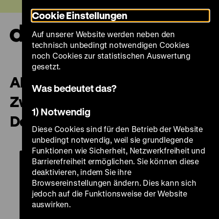
Direkt
Heute +
Cookie Einstellungen
zum
Seiteninhalt
Auf unserer Website werden neben den
springen
Navi
technisch unbedingt notwendigen Cookies
auf-
und
noch Cookies zur statistischen Auswertung
zuk
gesetzt.
Alles vorbei!? – Das Ende des
Was bedeutet das?
Zweiten Weltkriegs in
1) Notwendig
Deutschland und Europa
Diese Cookies sind für den Betrieb der Website
unbedingt notwendig, weil sie grundlegende
Funktionen wie Sicherheit, Netzwerkfreiheit und
Barrierefreiheit ermöglichen. Sie können diese
deaktivieren, indem Sie ihre
Browsereinstellungen ändern. Dies kann sich
jedoch auf die Funktionsweise der Website
auswirken.