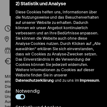
2) Statistik und Analyse
Diese Cookies helfen uns, Informationen über
die Nutzungsweise und das Besucherverhalten
auf unserer Website zu erhalten. Dadurch
können wir unser Angebot kontinuierlich
Sonntag, 07. Mai 2023, 11.00
-
11.30 Uhr
verbessern und an Ihre Bedürfnisse anpassen.
Sie können die Website auch ohne diese
Pei-Bau
Analyse Cookies nutzen. Durch Klicken auf „Alle
auswählen“ erklären Sie sich einverstanden,
Erwachsene
dass wir Cookies zu Analyse-Zwecken setzen.
Das Einverständnis in die Verwendung der
Eintritt frei
Cookies können Sie jederzeit widerrufen.
Weitere Informationen zu Cookies auf dieser
Website finden Sie in unserer
Mit der bedingungslosen Kapitulation Deutschlands
Datenschutzerklärung
und zu uns im
Impressum
.
endete am 8. Mai 1945 der Zweite Weltkrieg in Europa.
Die Reaktionen und Perspektiven der Deutschen auf
Notwendig
das Ereignis waren vielfältig: Erleichterung, Trauer,
Ungewissheit, Angst. Die Kurzführung durch die
Ausstellung „Roads not Taken“ wirft einen
besonderen Blick auf das Kriegsende, seine Folgen