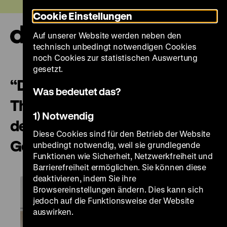
Direkt
Heute +
Cookie Einstellungen
zum
Seiteninhalt
Auf unserer Website werden neben den
springen
Navi
technisch unbedingt notwendigen Cookies
auf-
und
noch Cookies zur statistischen Auswertung
zuk
gesetzt.
“Despite all this and all that”
Was bedeutet das?
The Revolution of 1848 - a
1) Notwendig
democratic awakening in
Diese Cookies sind für den Betrieb der Website
Germany
unbedingt notwendig, weil sie grundlegende
Funktionen wie Sicherheit, Netzwerkfreiheit und
Barrierefreiheit ermöglichen. Sie können diese
deaktivieren, indem Sie ihre
Browsereinstellungen ändern. Dies kann sich
jedoch auf die Funktionsweise der Website
auswirken.