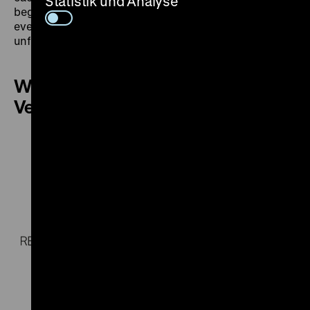
Statistik und Analyse
beginning of a democratic awakening in Germany,
even if the desired goal of a united country remained
unfulfilled at that time.
Weitere Termine dieser
Veranstaltung