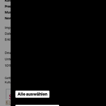
Kontakt
Presse
Museumsverein
Newsletter
Impressum
Datenschutz
Erklärung digitale Barrierefreiheit
Deutsches Historisches Museum
Unter den Linden 2
10117 Berlin
Gefördert mit Mitteln des Beauftragten der Bundesregierung für
Kultur und Medien
Alle auswählen