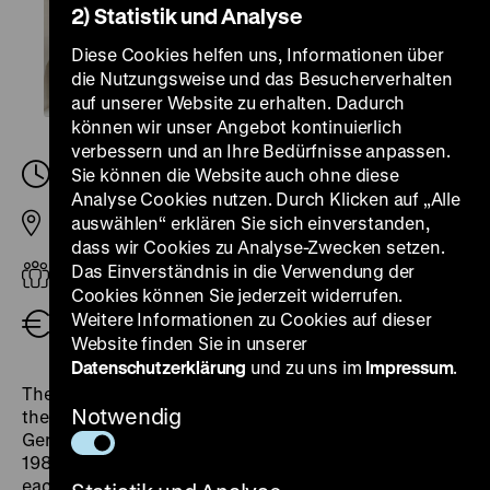
2) Statistik und Analyse
Diese Cookies helfen uns, Informationen über
die Nutzungsweise und das Besucherverhalten
auf unserer Website zu erhalten. Dadurch
können wir unser Angebot kontinuierlich
verbessern und an Ihre Bedürfnisse anpassen.
Samstag, 18. März 2023, 13.00
Sie können die Website auch ohne diese
-
13.30 Uhr
Analyse Cookies nutzen. Durch Klicken auf „Alle
auswählen“ erklären Sie sich einverstanden,
Pei-Bau
dass wir Cookies zu Analyse-Zwecken setzen.
Das Einverständnis in die Verwendung der
Erwachsene
Cookies können Sie jederzeit widerrufen.
Weitere Informationen zu Cookies auf dieser
kostenfrei, zzgl. Eintritt
Website finden Sie in unserer
Datenschutzerklärung
und zu uns im
Impressum
.
The tour in the exhibition “Roads not Taken” explores
Notwendig
the question of what forms of government a united
Germany would have had at the various junctures in
1989, 1918 or 1866 and how democratic it should be in
each case. The revolution of 1848 was in any case the