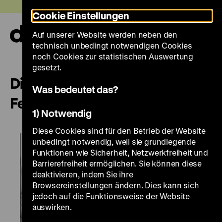
Direkt
Heute +
Cookie Einstellungen
zum
Seiteninhalt
Auf unserer Website werden neben den
springen
Navi
technisch unbedingt notwendigen Cookies
auf-
und
noch Cookies zur statistischen Auswertung
zuk
gesetzt.
Dissidentinnen: Kunst und
Was bedeutet das?
Feminismus in der DDR
1) Notwendig
Diese Cookies sind für den Betrieb der Website
unbedingt notwendig, weil sie grundlegende
Funktionen wie Sicherheit, Netzwerkfreiheit und
Barrierefreiheit ermöglichen. Sie können diese
deaktivieren, indem Sie ihre
Browsereinstellungen ändern. Dies kann sich
jedoch auf die Funktionsweise der Website
auswirken.