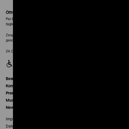
Soundcloud
Seite
Öffnungszeiten
Pei-Bau:
täglich 10-18 Uhr
Zeughaus:
geschlossen
24. Dezember geschlossen
Besucherservice
Kontakt
Presse
Museumsverein
Newsletter
Impressum
Datenschutz