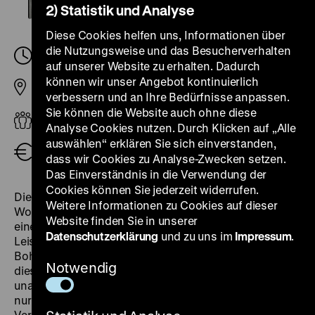
2) Statistik und Analyse
Diese Cookies helfen uns, Informationen über
die Nutzungsweise und das Besucherverhalten
Freitag, 08. März 2024, 11.00
-
12.00 Uhr
auf unserer Website zu erhalten. Dadurch
können wir unser Angebot kontinuierlich
Pei-Bau
verbessern und an Ihre Bedürfnisse anpassen.
Sie können die Website auch ohne diese
Erwachsene
Analyse Cookies nutzen. Durch Klicken auf „Alle
auswählen“ erklären Sie sich einverstanden,
Öffentliche Führung (zzgl. Eintritt)
3,00 €
dass wir Cookies zu Analyse-Zwecken setzen.
Das Einverständnis in die Verwendung der
Cookies können Sie jederzeit widerrufen.
Die Themenführung stellt vier Zeitgenossinnen von
Weitere Informationen zu Cookies auf dieser
Wolf Biermann ins Zentrum: Die Führung gewährt
Website finden Sie in unserer
einen Einblick in die künstlerischen und politischen
Datenschutzerklärung
und zu uns im
Impressum
.
Leistungen von Gabriele Stötzer, Christa Wolf, Bärbel
Bohley und Sarah Kirsch. Anhand der Biographien
Notwendig
dieser vier Frauen, die als Künstlerinnen Teil der
unabhängigen Frauenbewegung der DDR waren und
nur in geschützten Räumen arbeiten konnten, wird das
Verhältnis von Kunst und Politik in der DDR