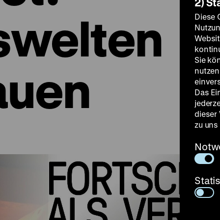
2) St
swelten
Diese 
Nutzun
Websit
kontin
Sie kö
auen
nutzen.
einver
Das Ei
jederz
dieser
zu uns
Notw
Stati