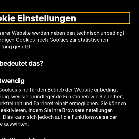
Informationen
Informationen
Suche
Heute +
Deutsch
Englisch
Zeughauskino
Dunklen
De
En
zum
zum
Modus
kie Einstellungen
Deutschen
Deutschen
umschalten
Historischen
Historischen
mm
Sammlung
Bildung
Museum
Museum
Museum
serer Website werden neben den technisch unbedingt
in
in
digen Cookies noch Cookies zur statistischen
Deutscher
Leichter
tung gesetzt.
Gebärdensprache
Sprache
bedeutet das?
otwendig
Cookies sind für den Betrieb der Website unbedingt
dig, weil sie grundlegende Funktionen wie Sicherheit,
rkfreiheit und Barrierefreiheit ermöglichen. Sie können
deaktivieren, indem Sie ihre Browsereinstellungen
. Dies kann sich jedoch auf die Funktionsweise der
e auswirken.