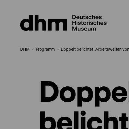
Direkt
zum
Seiteninhalt
springen
DHM
Programm
Doppelt belichtet: Arbeitswelten vo
Doppe
belicht