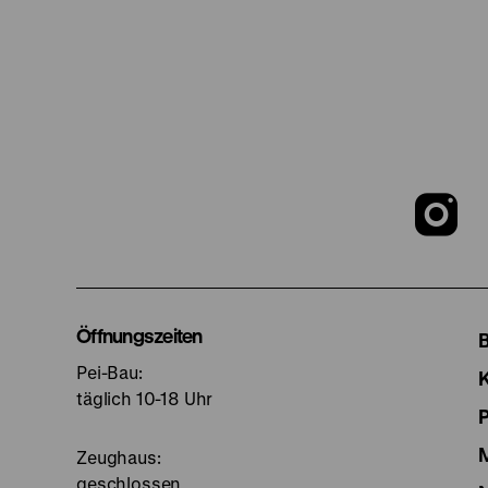
Z
u
I
Öffnungszeiten
Pei-Bau:
S
täglich 10-18 Uhr
Zeughaus:
geschlossen