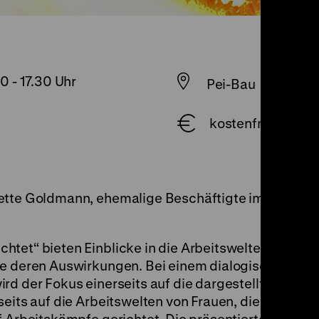
00
-
17.30 Uhr
Pei-Bau
kostenfrei, zzgl. E
ette Goldmann, ehemalige Beschäftigte im VEB Sta
tet“ bieten Einblicke in die Arbeitswelten der
wie deren Auswirkungen. Bei einem dialogischen Ru
rd der Fokus einerseits auf die dargestellte Arbeits
seits auf die Arbeitswelten von Frauen, die Auswir