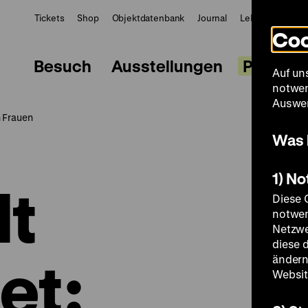
Tickets
Shop
Objektdatenbank
Journal
LeMO
ZWBE
Coo
Besuch
Ausstellungen
Progra
Auf un
notwen
Auswer
n Frauen
Was 
1) N
lt
Diese 
notwen
Netzwe
diese 
et:
ändern
Websit