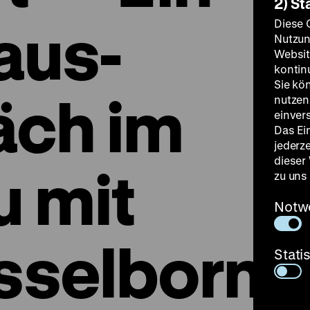
2) St
aus-
Diese 
Nutzun
Websit
kontin
Sie kö
äch im
nutzen.
einver
Das Ei
jederz
dieser
u mit
zu uns
Notw
sselborn
Stati