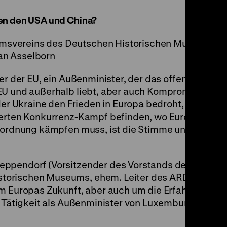
en den USA und China?
msvereins des Deutschen Historischen Museums m
an Asselborn
er der EU, ein Außenminister, der das offene Wort u
EU und außerhalb liebt, aber auch Kompromisse ei
 der Ukraine den Frieden in Europa bedroht, wo die 
terten Konkurrenz-Kampf befinden, wo Europa um s
ltordnung kämpfen muss, ist die Stimme und die Me
eppendorf (Vorsitzender des Vorstands des
torischen Museums, ehem. Leiter des ARD-
um Europas Zukunft, aber auch um die Erfahrungen v
n Tätigkeit als Außenminister von Luxemburg.