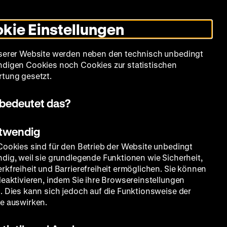
Informationen
Informationen
Suche
Heute +
Deutsch
Englisch
Zeughauskino
Dunklen
De
En
zum
zum
Modus
kie Einstellungen
Deutschen
Deutschen
umschalten
Historischen
Historischen
mm
Sammlung
Bildung
Museum
Museum
Museum
serer Website werden neben den technisch unbedingt
in
in
digen Cookies noch Cookies zur statistischen
Deutscher
Leichter
tung gesetzt.
Gebärdensprache
Sprache
bedeutet das?
otwendig
Cookies sind für den Betrieb der Website unbedingt
dig, weil sie grundlegende Funktionen wie Sicherheit,
rkfreiheit und Barrierefreiheit ermöglichen. Sie können
deaktivieren, indem Sie ihre Browsereinstellungen
. Dies kann sich jedoch auf die Funktionsweise der
e auswirken.