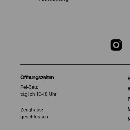
Z
u
I
Öffnungszeiten
Pei-Bau:
S
täglich 10-18 Uhr
Zeughaus:
geschlossen