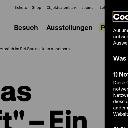
Tickets
Shop
Objektdatenbank
Journal
LeMO
ZWBE
Coo
Besuch
Ausstellungen
Progra
Auf un
notwen
Auswer
espräch im Pei-Bau mit Jean Asselborn
Was 
1) N
pas
Diese 
notwen
Netzwe
diese 
" – Ein
ändern
Websit