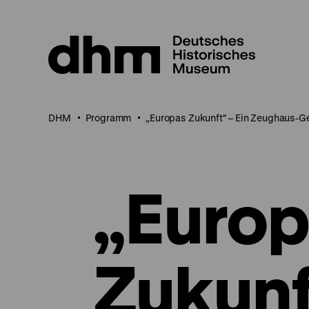
Direkt
zum
Seiteninhalt
springen
DHM
Programm
„Europas Zukunft" – Ein Zeughaus-G
„Euro
Zukunft