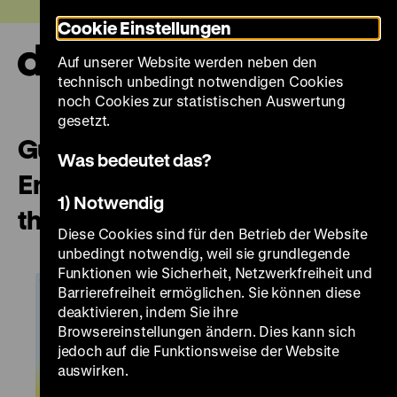
Direkt
Heute +
Cookie Einstellungen
zum
Seiteninhalt
Auf unserer Website werden neben den
springen
Navi
technisch unbedingt notwendigen Cookies
auf-
und
noch Cookies zur statistischen Auswertung
zuk
gesetzt.
Guided English Tour “What is
Was bedeutet das?
Enlightenment? Questions for
1) Notwendig
the Eighteenth Century”
Diese Cookies sind für den Betrieb der Website
unbedingt notwendig, weil sie grundlegende
Funktionen wie Sicherheit, Netzwerkfreiheit und
Barrierefreiheit ermöglichen. Sie können diese
deaktivieren, indem Sie ihre
Browsereinstellungen ändern. Dies kann sich
jedoch auf die Funktionsweise der Website
auswirken.