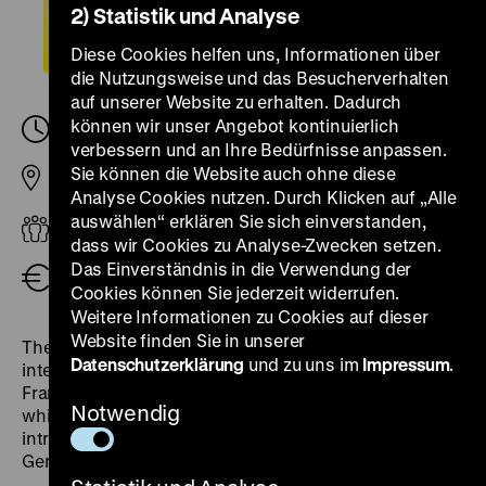
2) Statistik und Analyse
Diese Cookies helfen uns, Informationen über
die Nutzungsweise und das Besucherverhalten
auf unserer Website zu erhalten. Dadurch
können wir unser Angebot kontinuierlich
Montag, 06. Januar 2025, 16.00
-
17.00 Uhr
verbessern und an Ihre Bedürfnisse anpassen.
Sie können die Website auch ohne diese
Pei-Bau
Analyse Cookies nutzen. Durch Klicken auf „Alle
auswählen“ erklären Sie sich einverstanden,
Erwachsene
dass wir Cookies zu Analyse-Zwecken setzen.
Das Einverständnis in die Verwendung der
Öffentliche Führung (zzgl. Eintritt)
3,00 €
Cookies können Sie jederzeit widerrufen.
Weitere Informationen zu Cookies auf dieser
Website finden Sie in unserer
The tour examines the Enlightenment from an
Datenschutzerklärung
und zu uns im
Impressum
.
international perspective, discussing its impact in
France, Great Britain, the rest of Europe, and beyond,
Notwendig
while also providing international visitors with an
introduction to the main debates and actors of the
German Enlightenment.