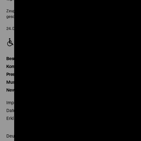
Zeughaus:
geschlossen
24. Dezember geschlossen
Besucherservice
Kontakt
Presse
Museumsverein
Newsletter
Impressum
Datenschutz
Erklärung digitale Barrierefreiheit
Deutsches Historisches Museum